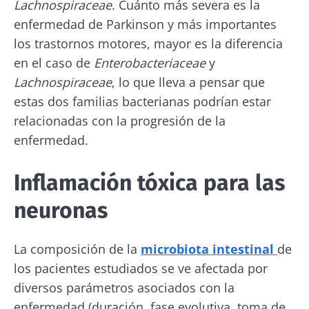
Lachnospiraceae
. Cuánto más severa es la
enfermedad de Parkinson y más importantes
los trastornos motores, mayor es la diferencia
en el caso de
Enterobacteriaceae
y
Lachnospiraceae
, lo que lleva a pensar que
estas dos familias bacterianas podrían estar
relacionadas con la progresión de la
enfermedad.
Inflamación tóxica para las
neuronas
¡No se vaya tan rápido!
La composición de la
microbiota intestinal
de
los pacientes estudiados se ve afectada por
Únase a la comunidad de la microbiota y
diversos parámetros asociados con la
reciba una vez al mes "The Essential" que le
enfermedad (duración, fase evolutiva, toma de