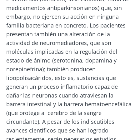
permitirá mantenerse informado sobre la
medicamentos antiparkinsonianos) que, sin
microbiota
embargo, no ejercen su acción en ninguna
familia bacteriana en concreto. Los pacientes
Mantenerse informado
presentan también una alteración de la
actividad de neuromediadores, que son
moléculas implicadas en la regulación del
Únase a la comunidad de la microbiota y
estado de ánimo (serotonina, dopamina y
reciba una vez al mes "The Essential" que le
Me gustaría registrarme para recibir más
norepinefrina); también producen
permitirá mantenerse informado sobre la
noticias de Biocodex
Redirección
lipopolisacáridos, esto es, sustancias que
microbiota
He leído y acepto las
condiciones generales
generan un proceso inflamatorio capaz de
de uso y la
política de protección de datos
del
dañar las neuronas cuando atraviesan la
Está a punto de ser redirigido y de dejar
Biocodex Microbiota Institute
barrera intestinal y la barrera hematoencefálica
nuestro sitio web.
* Campo obligatorio
(que protege al cerebro de la sangre
circundante). A pesar de los indiscutibles
Ser redirigido
BMI 20-35
Me gustaría registrarme para recibir más
avances científicos que se han logrado
noticias de Biocodex
Quedarse en el sitio web del Biocodex Microbiota
recientemente, serán necesarios estudios