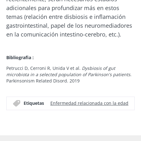
Descubrir
Institute
adicionales para profundizar más en estos
He leído y acepto las
condiciones generales
de uso y la
política de protección de datos
del
temas (relación entre disbiosis e inflamación
Biocodex Microbiota Institute
gastrointestinal, papel de los neuromediadores
El kéfir: ¿un
Los yogures, los
en la comunicación intestino-cerebro, etc.).
aliado natural
grandes aliados de
* Campo obligatorio
de nuestra
tu microbiota
microbiota?
intestinal
BMI 20-35
Bibliografia :
Old
Ligeramente
sources
Independientemente
Petrucci D, Cerroni R, Unida V et al.
Dysbiosis of gut
burbujeante,
de la preferencia
microbiota in a selected population of Parkinson's patients
.
ácido y
individual por el
Parkinsonism Related Disord. 2019
rebosante de
yogur tradicional, el
microorganismos
queso fresco batido
vivos, el kéfir
o el skyr,...
está
Etiquetas
Enfermedad relacionada con la edad
Ce
conquistando el
paladar ...
Más información
Más información