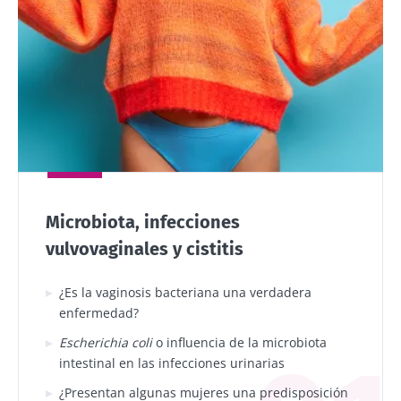
algunas mujeres, cuya microbiota vaginal no
era equilibrada, el riesgo de infección era
mayor. Según los investigadores, un
desequilibrio en la flora vaginal debilita la
barrera que constituye la mucosa vaginal y
desencadena una inflamación de las paredes
vaginales, favoreciendo las infecciones por VIH.
Al preservar su flora microbiana, las mujeres
Microbiota, infecciones
podrían limitar su riesgo a contraer IST.
vulvovaginales y cistitis
¿Es la vaginosis bacteriana una verdadera
enfermedad?
Escherichia coli
o influencia de la microbiota
intestinal en las infecciones urinarias
¿Presentan algunas mujeres una predisposición