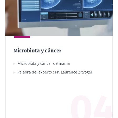
queso fresco batido
vivos, el kéfir
o el skyr,...
está
conquistando el
paladar ...
Más información
Más información
Microbiota y cáncer
Microbiota y cáncer de mama
Palabra del experto : Pr. Laurence Zitvogel