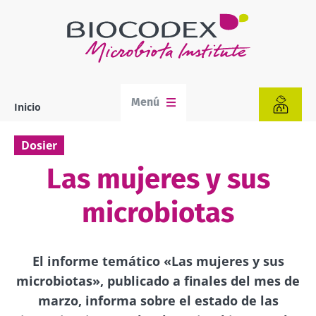
Pasar
al
contenido
principal
Menú
Inicio
Sobrescribir
enlaces
de
Dosier
ayuda
a
Las mujeres y sus
la
navegación
microbiotas
El informe temático «Las mujeres y sus
microbiotas», publicado a finales del mes de
marzo, informa sobre el estado de las