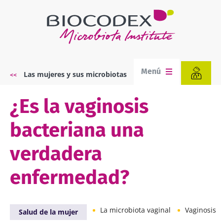
Pasar
al
contenido
principal
Menú
Las mujeres y sus microbiotas
Sobrescribir
enlaces
de
¿Es la vaginosis
ayuda
a
bacteriana una
la
navegación
verdadera
enfermedad?
La microbiota vaginal
Vaginosis bacterian
Salud de la mujer