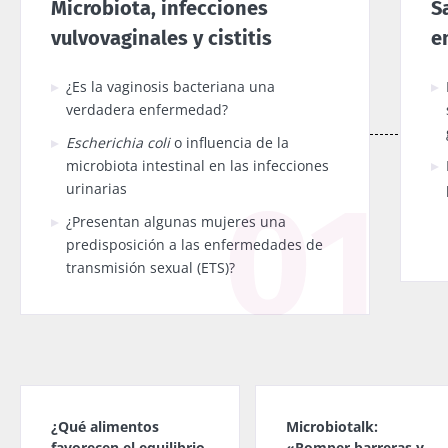
Microbiota, infecciones
S
vulvovaginales y cistitis
e
¿Es la vaginosis bacteriana una
verdadera enfermedad?
Escherichia coli
o influencia de la
microbiota intestinal en las infecciones
urinarias
¿Presentan algunas mujeres una
predisposición a las enfermedades de
transmisión sexual (ETS)?
¿Qué alimentos
Microbiotalk:
favorecen el equilibrio
«Romper barreras y