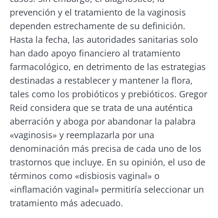
prevención y el tratamiento de la vaginosis
dependen estrechamente de su definición.
Hasta la fecha, las autoridades sanitarias solo
han dado apoyo financiero al tratamiento
farmacológico, en detrimento de las estrategias
destinadas a restablecer y mantener la flora,
tales como los probióticos y prebióticos. Gregor
Reid considera que se trata de una auténtica
¡No se vaya tan rápido!
aberración y aboga por abandonar la palabra
«vaginosis» y reemplazarla por una
Únase a la comunidad de la microbiota y
denominación más precisa de cada uno de los
reciba una vez al mes "The Essential" que le
trastornos que incluye. En su opinión, el uso de
permitirá mantenerse informado sobre la
términos como «disbiosis vaginal» o
microbiota
«inflamación vaginal» permitiría seleccionar un
tratamiento más adecuado.
Mantenerse informado