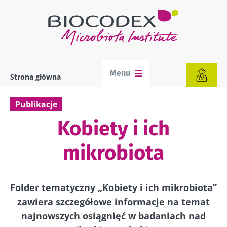
Przejdź
do
treści
Menu
Strona główna
Ścieżka
nawigacyjna
Publikacje
Kobiety i ich
mikrobiota
Folder tematyczny „Kobiety i ich mikrobiota”
zawiera szczegółowe informacje na temat
najnowszych osiągnięć w badaniach nad