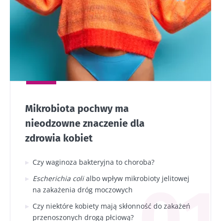
co zwiększa prawdopodobieństwo zakażenia
wirusem HIV. Te kobiety mogą zmniejszyć
ryzyko chorób przenoszonych drogą płciową,
pielęgnując swoją mikrobiotę.
Mikrobiota pochwy ma
nieodzowne znaczenie dla
zdrowia kobiet
Czy waginoza bakteryjna to choroba?
Escherichia coli
albo wpływ mikrobioty jelitowej
na zakażenia dróg moczowych
Czy niektóre kobiety mają skłonność do zakażeń
przenoszonych drogą płciową?