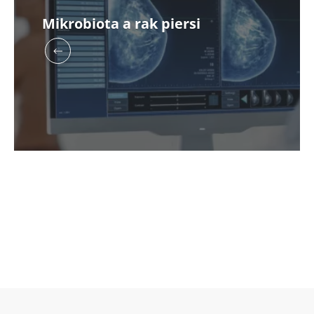
więcej
Dowiedz się
Mikrobiota a rak piersi
więcej