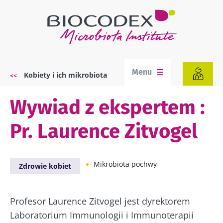
Przejdź
do
treści
Menu
Kobiety i ich mikrobiota
Ścieżka
nawigacyjna
Wywiad z ekspertem :
Pr. Laurence Zitvogel
Mikrobiota pochwy
Zdrowie kobiet
Profesor Laurence Zitvogel jest dyrektorem
Laboratorium Immunologii i Immunoterapii