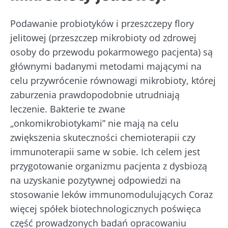
Dołącz do społeczności mikrobioty i raz w
Podawanie probiotyków i przeszczepy flory
miesiącu odbieraj „The Essential”, aby być na
jelitowej (przeszczep mikrobioty od zdrowej
bieżąco z najnowszymi informacjami o
osoby do przewodu pokarmowego pacjenta) są
mikrobiocie
głównymi badanymi metodami mającymi na
celu przywrócenie równowagi mikrobioty, której
Bądź na bieżąco
zaburzenia prawdopodobnie utrudniają
leczenie. Bakterie te zwane
Dołącz do społeczności mikrobioty i raz w
„onkomikrobiotykami” nie mają na celu
miesiącu odbieraj „The Essential”, aby być na
zwiększenia skuteczności chemioterapii czy
Chcę zaprenumerować inne wiadomości z
bieżąco z najnowszymi informacjami o
immunoterapii same w sobie. Ich celem jest
Biocodexu
Przekierowanie
mikrobiocie
przygotowanie organizmu pacjenta z dysbiozą
Zapoznałem się i akceptuję
ogólne warunki
na uzyskanie pozytywnej odpowiedzi na
Zamierzasz przekierować i opuszczać naszą
korzystania
i
polityka ochrony danych
stosowanie leków immunomodulujących Coraz
stronę internetową
osobowych
Biocodex Microbiota Institute.
więcej spółek biotechnologicznych poświęca
* Pole obowiązkowe
część prowadzonych badań opracowaniu
Zostać przekierowany