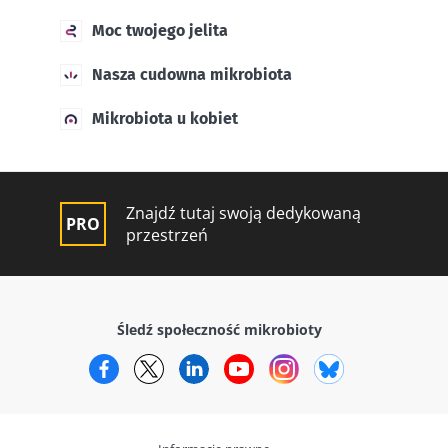
Moc twojego jelita
Nasza cudowna mikrobiota
Mikrobiota u kobiet
Znajdź tutaj swoją dedykowaną
przestrzeń
Śledź społeczność mikrobioty
Facebook
Twitter
LinkedIn
YouTube
Instagram
Bluesky