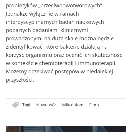
probiotyków „przeciwnowotworowych”.
Chcę zaprenumerować inne wiadomości z
BMI 20-35
Biocodexu
Jednakże wyłącznie w ramach
Pobyt na stronie internetowej Instytutu
Microbiota BioCodex
interdyscyplinarnych badań naukowych
Więcej informacji
Zapoznałem się i akceptuję
ogólne warunki
popartych badaniami klinicznymi
korzystania
i
polityka ochrony danych
prowadzonymi na dużą skalę można będzie
osobowych
Biocodex Microbiota Institute.
zidentyfikować, które bakterie działają na
Kefir –
Jogurty –
* Pole obowiązkowe
korzyść organizmu oraz ocenić ich skuteczność
naturalny
wspaniali
sprzymierzeniec
sprzymierzeńcy
w kontekście chemioterapii i immunoterapii.
BMI 20-35
mikrobioty?
mikrobiomu
Możemy oczekiwać postępów w niedalekiej
jelitowego
23/07
przyszłości.
Lekko musujący,
kwaskowaty i
Jogurt, serek
Mikro
naturalnie
czy skyr –
a pło
bogaty w żywe
wszystkie te
– now
mikroorganizmy
Tagi
Nowotwór
Mikrobiom
Flora
przysmaki mają
kieru
kefir zyskuje na
wspólną cechę:
bada
popularności
są dobre dla
wśród mi...
mikrobioty. Od
Przec
prawie stu ...
artyk
Dowiedz się