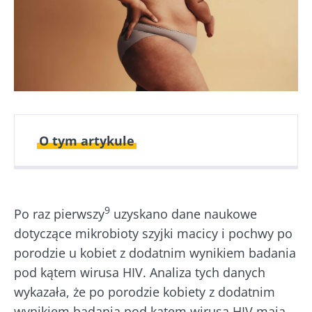
O tym artykule
Opublikowano
Zaktualizowano
28 Październik 2019
03 Styczeń 2022
9
Po raz pierwszy
uzyskano dane naukowe
dotyczące mikrobioty szyjki macicy i pochwy po
porodzie u kobiet z dodatnim wynikiem badania
pod kątem wirusa HIV. Analiza tych danych
wykazała, że po porodzie kobiety z dodatnim
wynikiem badania pod kątem wirusa HIV mają