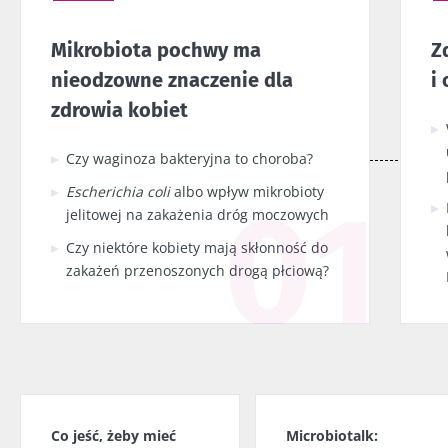
Mikrobiota pochwy ma
Z
nieodzowne znaczenie dla
i
zdrowia kobiet
Czy waginoza bakteryjna to choroba?
Escherichia coli
albo wpływ mikrobioty
jelitowej na zakażenia dróg moczowych
Czy niektóre kobiety mają skłonność do
zakażeń przenoszonych drogą płciową?
Co jeść, żeby mieć
Microbiotalk: