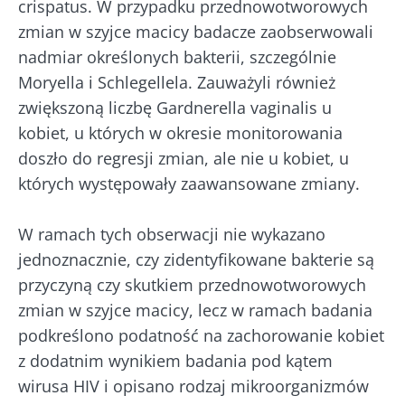
crispatus. W przypadku przednowotworowych
zmian w szyjce macicy badacze zaobserwowali
nadmiar określonych bakterii, szczególnie
Moryella i Schlegellela. Zauważyli również
zwiększoną liczbę Gardnerella vaginalis u
kobiet, u których w okresie monitorowania
doszło do regresji zmian, ale nie u kobiet, u
których występowały zaawansowane zmiany.
Nie odchodź tak
szybko!
W ramach tych obserwacji nie wykazano
jednoznacznie, czy zidentyfikowane bakterie są
Dołącz do społeczności mikrobioty i raz w
przyczyną czy skutkiem przednowotworowych
miesiącu odbieraj „The Essential”, aby być na
zmian w szyjce macicy, lecz w ramach badania
bieżąco z najnowszymi informacjami o
podkreślono podatność na zachorowanie kobiet
mikrobiocie
z dodatnim wynikiem badania pod kątem
wirusa HIV i opisano rodzaj mikroorganizmów