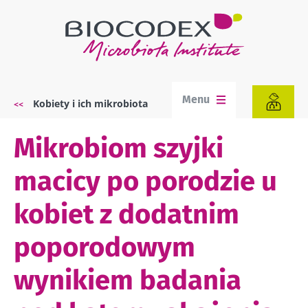
Przejdź
do
treści
Menu
Kobiety i ich mikrobiota
Ścieżka
nawigacyjna
Mikrobiom szyjki
macicy po porodzie u
kobiet z dodatnim
poporodowym
wynikiem badania