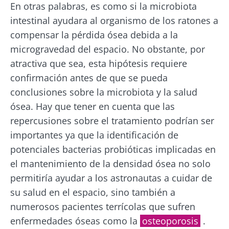
BMI 20-35
En otras palabras, es como si la microbiota
intestinal ayudara al organismo de los ratones a
Ligeramente
Independientemente
compensar la pérdida ósea debida a la
burbujeante,
de la preferencia
ácido y
microgravedad del espacio. No obstante, por
individual por el
rebosante de
yogur tradicional, el
atractiva que sea, esta hipótesis requiere
microorganismos
queso fresco batido
vivos, el kéfir
confirmación antes de que se pueda
o el skyr,...
está
conquistando el
conclusiones sobre la microbiota y la salud
paladar ...
Más información
ósea. Hay que tener en cuenta que las
repercusiones sobre el tratamiento podrían ser
Más información
importantes ya que la identificación de
potenciales bacterias probióticas implicadas en
el mantenimiento de la densidad ósea no solo
permitiría ayudar a los astronautas a cuidar de
su salud en el espacio, sino también a
numerosos pacientes terrícolas que sufren
enfermedades óseas como la
osteoporosis
.