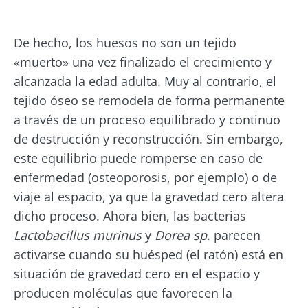
De hecho, los huesos no son un tejido
«muerto» una vez finalizado el crecimiento y
alcanzada la edad adulta. Muy al contrario, el
tejido óseo se remodela de forma permanente
a través de un proceso equilibrado y continuo
¡No se vaya tan rápido!
de destrucción y reconstrucción. Sin embargo,
este equilibrio puede romperse en caso de
Únase a la comunidad de la microbiota y
enfermedad (osteoporosis, por ejemplo) o de
reciba una vez al mes "The Essential" que le
viaje al espacio, ya que la gravedad cero altera
permitirá mantenerse informado sobre la
dicho proceso. Ahora bien, las bacterias
microbiota
Lactobacillus murinus
y
Dorea sp
. parecen
activarse cuando su huésped (el ratón) está en
situación de gravedad cero en el espacio y
Mantenerse informado
producen moléculas que favorecen la