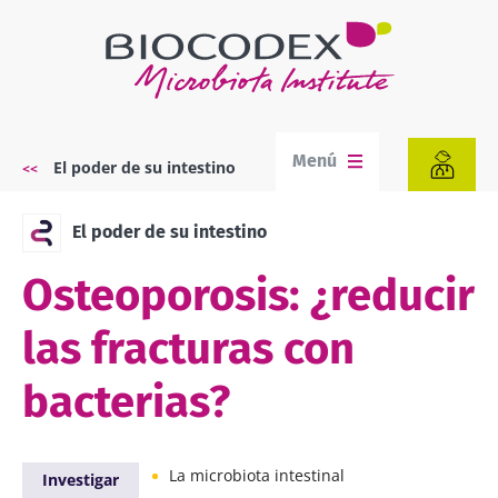
Pasar
al
contenido
principal
Menú
El poder de su intestino
Sobrescribir
enlaces
de
El poder de su intestino
ayuda
a
Osteoporosis: ¿reducir
la
navegación
las fracturas con
bacterias?
La microbiota intestinal
Investigar