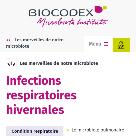
Aller
au
contenu
principal
Les merveilles de notre
Fil
Menu
microbiote
d'Ariane
Les merveilles de notre microbiote
Infections
respiratoires
hivernales
Le microbiote pulmonaire
Condition respiratoire