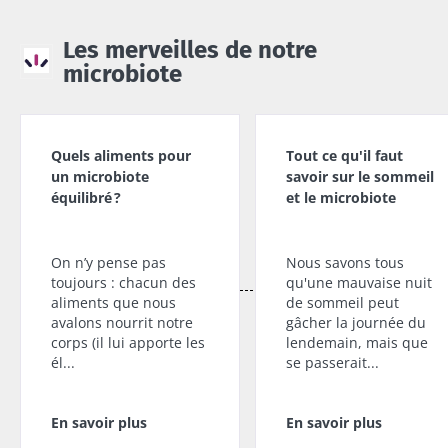
Microbiotes
Cancer
Vous êtes
et fertilité :
colorectal :
plutôt
Les merveilles de notre
une piste à
et si les
yaourt,
microbiote
explorer
bactéries de
fromage
la tumeur
blanc ou
skyr ? Ces
permettaient
Lire l'article
Lire l'article
spécialités
de prédire
laitières
l'évolution
Quels aliments pour
Tout ce qu'il faut
ont un
de la maladie
un microbiote
savoir sur le sommeil
point
?
équilibré ?
et le microbiote
commun :
elles
chou...
On n’y pense pas
Nous savons tous
En savoir
toujours : chacun des
qu'une mauvaise nuit
plus
aliments que nous
de sommeil peut
avalons nourrit notre
gâcher la journée du
corps (il lui apporte les
lendemain, mais que
él...
se passerait...
En savoir plus
En savoir plus