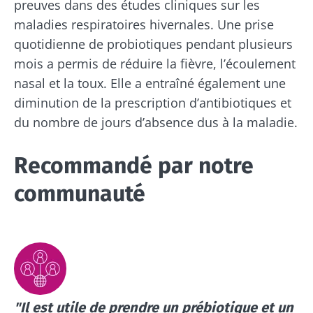
preuves dans des études cliniques sur les
maladies respiratoires hivernales. Une prise
quotidienne de probiotiques pendant plusieurs
mois a permis de réduire la fièvre, l’écoulement
nasal et la toux. Elle a entraîné également une
Ne partez pas si vite !
diminution de la prescription d’antibiotiques et
du nombre de jours d’absence dus à la maladie.
Rejoignez la communauté du microbiote et
recevez une fois par mois "The Essential"
Recommandé par notre
pour rester au courant des dernières
actualités sur le microbiote.
communauté
Se tenir informé
Rejoignez la communauté du microbiote et
recevez une fois par mois "The Essential"
Je souhaite m'inscrire afin de recevoir
"Il est utile de prendre un prébiotique et un
pour rester au courant des dernières
d'autres actualités de Biocodex