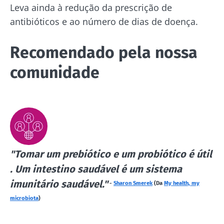
Leva ainda à redução da prescrição de
antibióticos e ao número de dias de doença.
Fique connosco!
Recomendado pela nossa
Junte-se à comunidade da microbiota e
comunidade
receba "The Essential" uma vez por mês para
se manter atualizado com as últimas notícias
sobre a microbiota.
Mantenha-se
informado
"Tomar um prebiótico e um probiótico é útil
. Um intestino saudável é um sistema
Junte-se à comunidade da microbiota e
Gostaria de me inscrever para receber mais
imunitário saudável."
-
Sharon Smerek
(Da
My health, my
receba "The Essential" uma vez por mês para
informações sobre a Biocodex
se manter atualizado com as últimas notícias
microbiota
)
Redirecionamento
Eu li e aceito as
condições gerais de utilização
sobre a microbiota.