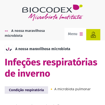
Passar
para
o
conteúdo
principal
A nossa maravilhosa
Navegação
Menu
microbiota
estrutural
A nossa maravilhosa microbiota
Infeções respiratórias
de inverno
A microbiota pulmonar
Condição respiratória