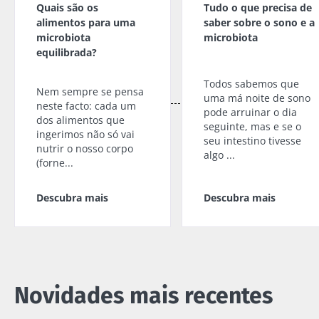
rico em
uma pista
Quais são os
Tudo o que precisa de
fresco ou
microrganismos
explorar
skyr? Estes
alimentos para uma
saber sobre o sono e a
vivos, o kefir
produtos
microbiota
microbiota
vem conq...
Ler o arti
lácteos têm
equilibrada?
um ponto
Descubra mais
em comum:
Todos sabemos que
são
Nem sempre se pensa
excelentes
uma má noite de sono
neste facto: cada um
para a...
pode arruinar o dia
dos alimentos que
seguinte, mas e se o
ingerimos não só vai
Descubra
seu intestino tivesse
nutrir o nosso corpo
mais
algo ...
(forne...
Descubra mais
Descubra mais
Novidades mais recentes