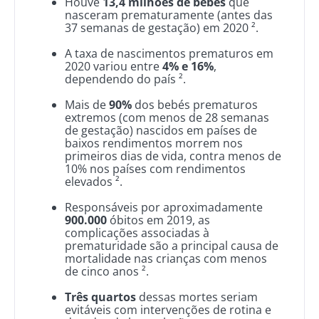
Houve
13,4 milhões de bebés
que
nasceram prematuramente (antes das
37 semanas de gestação) em 2020 ².
A taxa de nascimentos prematuros em
2020 variou entre
4% e 16%
,
Fique connosco!
dependendo do país ².
Mais de
90%
dos bebés prematuros
Junte-se à comunidade da microbiota e
extremos (com menos de 28 semanas
de gestação) nascidos em países de
receba "The Essential" uma vez por mês para
baixos rendimentos morrem nos
se manter atualizado com as últimas notícias
primeiros dias de vida, contra menos de
10% nos países com rendimentos
sobre a microbiota.
elevados ².
Mantenha-se
Responsáveis por aproximadamente
900.000
óbitos em 2019, as
complicações associadas à
informado
prematuridade são a principal causa de
mortalidade nas crianças com menos
de cinco anos ².
Junte-se à comunidade da microbiota e
Gostaria de me inscrever para receber mais
receba "The Essential" uma vez por mês para
Três quartos
dessas mortes seriam
informações sobre a Biocodex
evitáveis com intervenções de rotina e
se manter atualizado com as últimas notícias