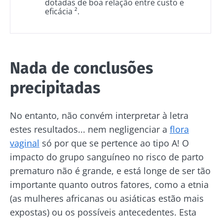
dotadas de boa relação entre custo e
Redirecionamento
Eu li e aceito as
condições gerais de utilização
sobre a microbiota.
eficácia ².
e a
política de privacidade
do Biocodex
Você está prestes a ser redirecionado e
Microbiota Institute.
deixar nosso site
* Campo obrigatório
Nada de conclusões
BMI 20-35
Ser redirecionado
precipitadas
Gostaria de me inscrever para receber mais
Descubra
Ficar no site do Biocodex Microbiota Institute
informações sobre a Biocodex
No entanto, não convém interpretar à letra
Eu li e aceito as
condições gerais de utilização
estes resultados... nem negligenciar a
flora
e a
política de privacidade
do Biocodex
vaginal
só por que se pertence ao tipo A! O
Kefir: um
Os iogurtes,
Microbiota Institute.
aliado natural
os grandes
impacto do grupo sanguíneo no risco de parto
da nossa
aliados do
* Campo obrigatório
prematuro não é grande, e está longe de ser tão
microbiota?
teu
importante quanto outros fatores, como a etnia
microbioma
BMI 20-35
intestinal
23/07/202
(as mulheres africanas ou asiáticas estão mais
Ligeiramente
efervescente,
expostas) ou os possíveis antecedentes. Esta
Microbiot
com um toque
Prefere