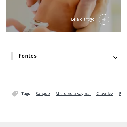
Leia o artigo
Fontes
Tags
Sangue
Microbiota vaginal
Gravidez
Pre