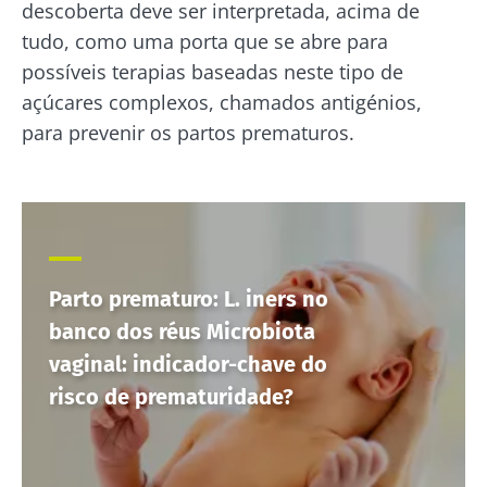
descoberta deve ser interpretada, acima de
e
ácido e
iogurte,
naturalmente
fertilidade
queijo
tudo, como uma porta que se abre para
rico em
uma pista
fresco ou
possíveis terapias baseadas neste tipo de
microrganismos
explorar
skyr? Estes
vivos, o kefir
produtos
açúcares complexos, chamados antigénios,
vem conq...
Ler o arti
lácteos têm
para prevenir os partos prematuros.
um ponto
Descubra mais
em comum:
são
excelentes
para a...
Descubra
mais
Parto prematuro: L. iners no
banco dos réus Microbiota
vaginal: indicador-chave do
risco de prematuridade?