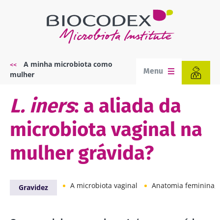
Passar
para
o
conteúdo
principal
A minha microbiota como
Navegação
Menu
mulher
estrutural
L. iners
: a aliada da
microbiota vaginal na
mulher grávida?
A microbiota vaginal
Anatomia feminina, microbiot
Gravidez