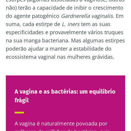
Fique connosco!
não) terão a capacidade de inibir o crescimento
do agente patogénico
Gardnerella vaginalis
. Em
Junte-se à comunidade da microbiota e
suma, cada estirpe de
L. iners
tem as suas
receba "The Essential" uma vez por mês para
especificidades e provavelmente vários truques
se manter atualizado com as últimas notícias
na sua manga bacteriana. Mas algumas estirpes
sobre a microbiota.
poderão ajudar a manter a estabilidade do
Mantenha-se
ecossistema vaginal nas mulheres grávidas.
informado
Junte-se à comunidade da microbiota e
Gostaria de me inscrever para receber mais
A vagina e as bactérias: um equilíbrio
receba "The Essential" uma vez por mês para
informações sobre a Biocodex
se manter atualizado com as últimas notícias
frágil
Redirecionamento
Eu li e aceito as
condições gerais de utilização
sobre a microbiota.
e a
política de privacidade
do Biocodex
Você está prestes a ser redirecionado e
Microbiota Institute.
A vagina é naturalmente povoada por
deixar nosso site