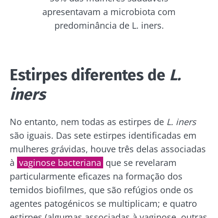
apresentavam a microbiota com
predominância de L. iners.
Estirpes diferentes de
L.
iners
No entanto, nem todas as estirpes de
L. iners
são iguais. Das sete estirpes identificadas em
mulheres grávidas, houve três delas associadas
à
vaginose bacteriana
que se revelaram
particularmente eficazes na formação dos
temidos biofilmes, que são refúgios onde os
agentes patogénicos se multiplicam; e quatro
estirpes (algumas associadas à vaginose, outras