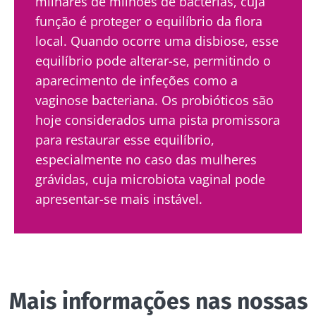
milhares de milhões de bactérias, cuja
* Campo obrigatório
função é proteger o equilíbrio da flora
BMI 20-35
Ser redirecionado
local. Quando ocorre uma disbiose, esse
Gostaria de me inscrever para receber mais
equilíbrio pode alterar-se, permitindo o
Descubra
Ficar no site do Biocodex Microbiota Institute
informações sobre a Biocodex
aparecimento de infeções como a
vaginose bacteriana. Os probióticos são
Eu li e aceito as
condições gerais de utilização
hoje considerados uma pista promissora
e a
política de privacidade
do Biocodex
Os iogurtes,
Microbiota Institute.
para restaurar esse equilíbrio,
os grandes
especialmente no caso das mulheres
aliados do
* Campo obrigatório
teu
grávidas, cuja microbiota vaginal pode
microbioma
BMI 20-35
apresentar-se mais instável.
intestinal
23/07/2026
16/07/2026
Microbiotas
Cancro
Prefere
e
colorretal: e
iogurte,
fertilidade:
se as
queijo
uma pista a
bactérias do
fresco ou
explorar
tumor
skyr? Estes
Mais informações nas nossas
produtos
permitirem