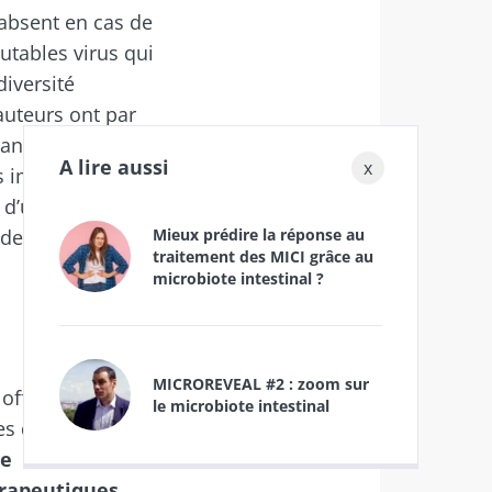
 absent en cas de
utables virus qui
diversité
auteurs ont par
s "The
 changements dans
A lire aussi
robiote.
x
us importants
 d’une colite
Mieux prédire la réponse au
t de poussée sans
traitement des MICI grâce au
microbiote intestinal ?
iocodex
s "The
MICROREVEAL #2 : zoom sur
 offre une
le microbiote intestinal
robiote.
 de l’intestin.
de
érapeutiques.