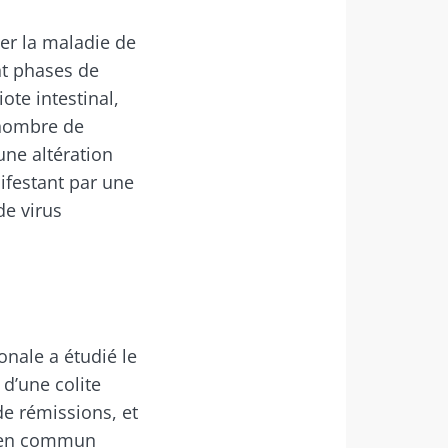
ier la maladie de
nt phases de
ote intestinal,
 nombre de
une altération
ifestant par une
de virus
onale a étudié le
 d’une colite
de rémissions, et
t en commun