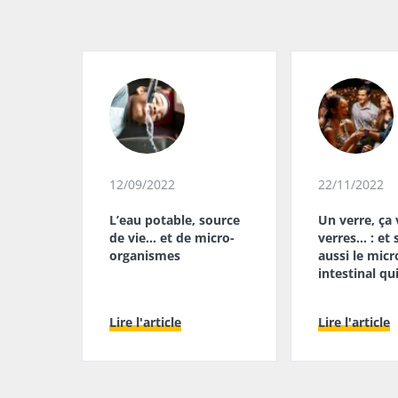
12/09/2022
22/11/2022
L’eau potable, source
Un verre, ça 
de vie… et de micro-
verres… : et s
organismes
aussi le micr
intestinal qu
?
Lire l'article
Lire l'article