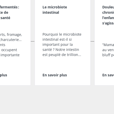
fermentés :
Le microbiote
Doule
te de
intestinal
chroni
 santé
l’enfant
s’agiss
Pourquoi le microbiote
rts, fromage,
intestinal est-il si
charcuterie…
important pour la
ents
“Maman
santé ? Notre intestin
 occupent
au ven
est peuplé de trillion...
 importante
bluff p
 plus
En savoir plus
En sav