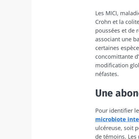
Les MICI, maladi
Crohn et la coli
poussées et de ré
associant une ba
certaines espèce
concomittante d’
modification glo
néfastes.
Une abond
Pour identifier 
microbiote int
ulcéreuse, soit 
de témoins. Les