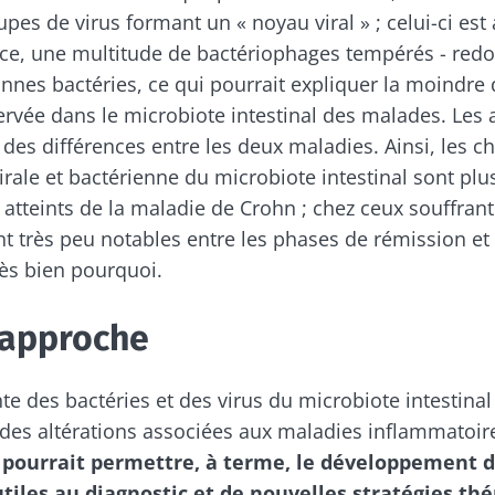
pes de virus formant un « noyau viral » ; celui-ci est
ace, une multitude de bactériophages tempérés - redo
artez pas si vite !
onnes bactéries, ce qui pourrait expliquer la moindre 
rvée dans le microbiote intestinal des malades. Les 
ommunauté du microbiote et recevez une fois par moi
é des différences entre les deux maladies. Ainsi, les
 rester au courant des dernières actualités sur le mic
irale et bactérienne du microbiote intestinal sont pl
 atteints de la maladie de Crohn ; chez ceux souffrant
ont très peu notables entre les phases de rémission e
rès bien pourquoi.
 m'inscrire afin de recevoir d'autres actualités de Biocodex
tenir informé
 approche
ccepte les
CGU
et la
politique de protection des données
du B
Institute
ommunauté du microbiote et recevez une fois par moi
te des bactéries et des virus du microbiote intestinal
irection
 rester au courant des dernières actualités sur le mic
ires
 des altérations associées aux maladies inflammatoires
 pourrait permettre, à terme, le développement 
e point d'être redirigé et de quitter notre site web
iles au diagnostic et de nouvelles stratégies th