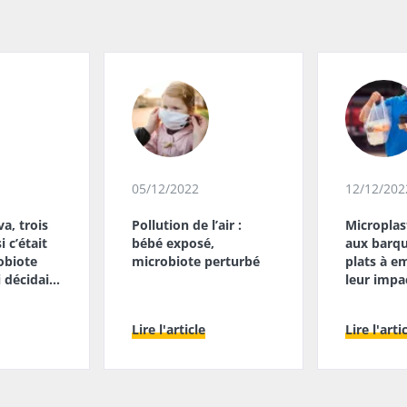
05/12/2022
12/12/202
va, trois
Pollution de l’air :
Microplas
i c’était
bébé exposé,
aux barqu
obiote
microbiote perturbé
plats à e
i décidait
leur impac
microbiot
Lire l'article
Lire l'arti