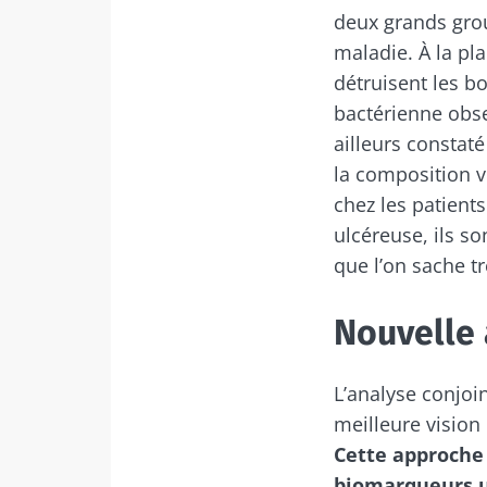
deux grands grou
maladie. À la pl
Ne p
détruisent les b
bactérienne obse
Rejoignez la c
ailleurs constat
Essential" pour
la composition v
chez les patients
ulcéreuse, ils s
que l’on sache t
Je souhaite
Se 
Nouvelle
J’ai lu et a
Microbiota 
Rejoignez la c
L’analyse conjoin
Red
Essential" pour
* Champs obligato
meilleure vision
Cette approche
BMI 20-35
Vous êtes sur l
biomarqueurs ut