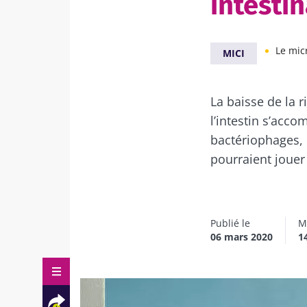
intestin
Le mic
MICI
La baisse de la 
l’intestin s’acco
bactériophages, d
pourraient jouer
Publié le
Mi
06 mars 2020
1