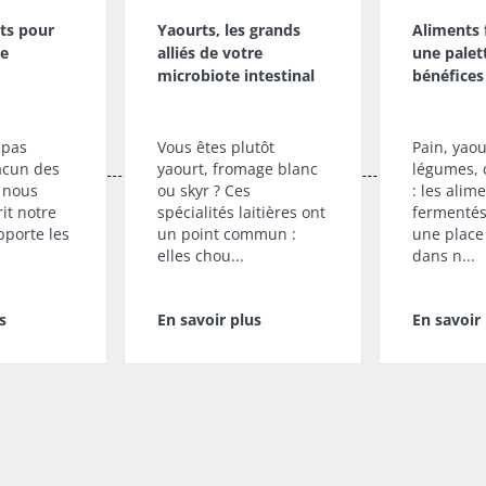
ts pour
Yaourts, les grands
Aliments 
te
alliés de votre
une palet
microbiote intestinal
bénéfices
 pas
Vous êtes plutôt
Pain, yaou
acun des
yaourt, fromage blanc
légumes, 
 nous
ou skyr ? Ces
: les alim
it notre
spécialités laitières ont
fermentés
apporte les
un point commun :
une place
elles chou...
dans n...
s
En savoir plus
En savoir