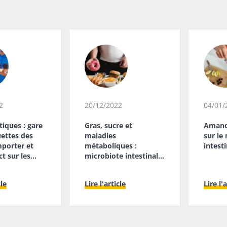
2
20/12/2022
04/01/
tiques : gare
Gras, sucre et
Amande
ettes des
maladies
sur le
mporter et
métaboliques :
intesti
t sur les
microbiote intestinal
es !
et immunité mis sur la
table
cle
Lire l'article
Lire l'