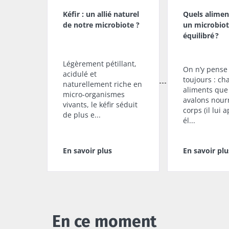
Kéfir : un allié naturel
Quels alimen
de notre microbiote ?
un microbio
équilibré ?
Légèrement pétillant,
On n’y pense
acidulé et
toujours : ch
naturellement riche en
aliments que
micro-organismes
avalons nourr
vivants, le kéfir séduit
corps (il lui 
de plus e...
él...
En savoir plus
En savoir plu
En ce moment