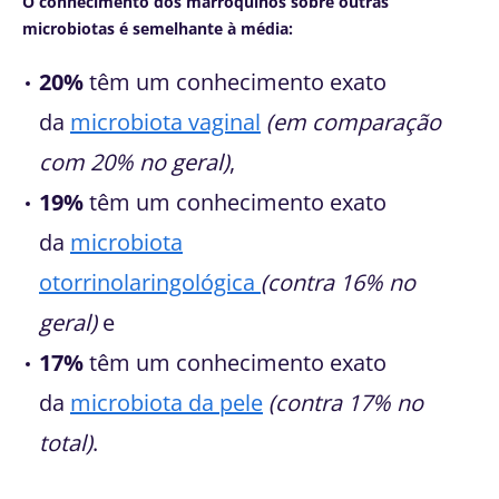
O conhecimento dos marroquinos sobre outras
microbiotas é semelhante à média:
20%
têm um conhecimento exato
da
microbiota vaginal
(em comparação
com 20% no geral)
,
19%
têm um conhecimento exato
da
microbiota
otorrinolaringológica
(contra 16% no
geral)
e
17%
têm um conhecimento exato
da
microbiota da pele
(contra 17% no
total)
.