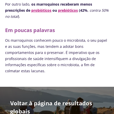
naturalmente
fertilidade
queijo
Por outro lado,
os marroquinos receberam menos
rico em
uma pista
fresco ou
prescrições de
probióticos
ou
prebióticos
(42%
,
contra 50%
microrganismos
explorar
skyr? Estes
vivos, o kefir
no total
).
produtos
vem conq...
Ler o arti
lácteos têm
um ponto
Em poucas palavras
Descubra mais
em comum:
são
excelentes
Os marroquinos conhecem pouco o microbiota, o seu papel
para a...
e as suas funções, mas tendem a adotar bons
comportamentos para o preservar. É imperativo que os
Descubra
profissionais de saúde intensifiquem a divulgação de
mais
informações específicas sobre o microbiota, a fim de
colmatar estas lacunas.
Voltar à página de resultados
globais