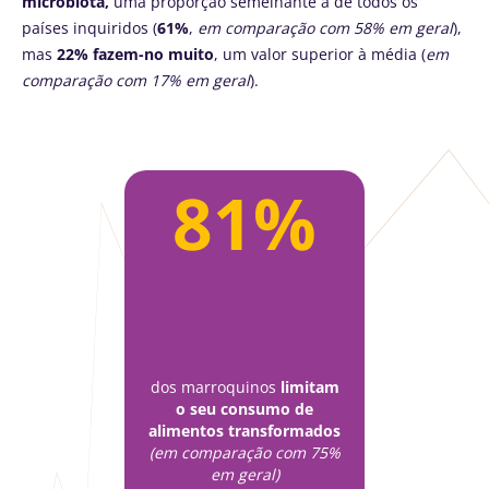
microbiota,
uma proporção semelhante à de todos os
países inquiridos (
61%
,
em comparação com 58% em geral
),
mas
22% fazem-no muito
, um valor superior à média (
em
comparação com 17% em geral
).
81%
dos marroquinos
limitam
o seu consumo de
alimentos transformados
(em comparação com 75%
em geral)