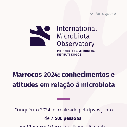
Passar
para
o
Portuguese
conteúdo
principal
Marrocos 2024: conhecimentos e
atitudes em relação à microbiota
O inquérito 2024 foi realizado pela Ipsos junto
de
7.500 pessoas,
em
11 países
(Marrocos, França, Espanha,