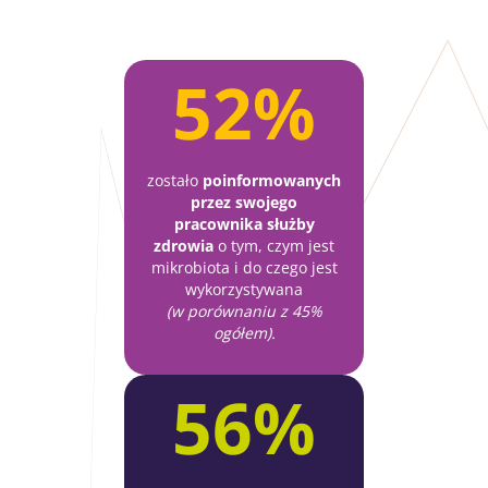
52%
zostało
poinformowanych
przez swojego
pracownika służby
zdrowia
o tym, czym jest
mikrobiota i do czego jest
wykorzystywana
(w porównaniu z 45%
ogółem).
56%
Nie odchodź tak
szybko!