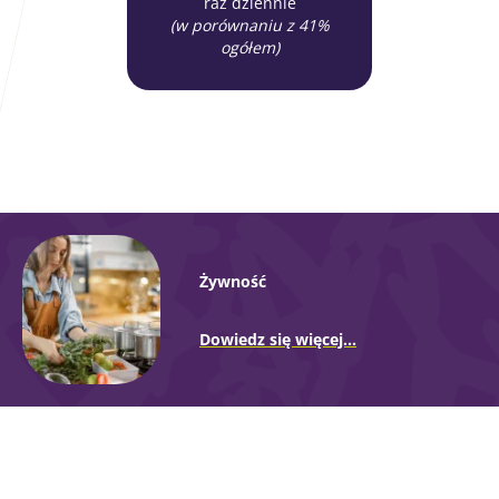
raz dziennie
(w porównaniu z 41%
ogółem)
Żywność
Dowiedz się więcej...