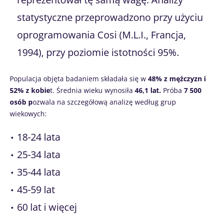
statystyczne przeprowadzono przy użyciu
oprogramowania Cosi (M.L.I., Francja,
1994), przy poziomie istotności 95%.
Populacja objęta badaniem składała się w
48% z mężczyzn i
52% z kobie
t. Średnia wieku wynosiła
46,1 lat.
Próba
7 500
osób p
ozwala na szczegółową analizę według grup
wiekowych:
18-24 lata
25-34 lata
35-44 lata
45-59 lat
60 lat i więcej