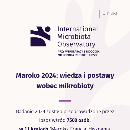
Przejdź
do
treści
Polish
Maroko 2024: wiedza i postawy
wobec mikrobioty
Badanie 2024 zostało przeprowadzone przez
Ipsos wśród
7500 osób,
w 11 krajach
(Maroko, Francja, Hiszpania,