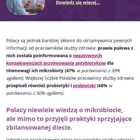
Zamierzasz przekierować i opuszczać naszą
Dowiedz się więcej...
korzystania
i
polityka ochrony danych
stronę internetową
osobowych
Biocodex Microbiota Institute.
* Pole obowiązkowe
Zostać przekierowany
Chcę zaprenumerować inne wiadomości z
BMI 20-35
Polacy są jednak bardziej skłonni do otrzymywania pewnych
Biocodexu
Pobyt na stronie internetowej Instytutu
informacji od pracowników służby zdrowia:
prawie połowa z
Microbiota BioCodex
Więcej informacji
Zapoznałem się i akceptuję
ogólne warunki
nich została poinformowana o
negatywnych
korzystania
i
polityka ochrony danych
konsekwencjach przyjmowania antybiotyków
dla
osobowych
Biocodex Microbiota Institute.
równowagi ich mikrobioty (47%
w porównaniu z 39%
ogółem)
. Większej liczbie Polaków pracownicy służby zdrowia
Kefir –
Jogurty –
* Pole obowiązkowe
przepisali również probiotyki i
prebiotyki
(68%
w
naturalny
wspaniali
porównaniu z 50% ogółem).
sprzymierzeniec
sprzymierzeńcy
BMI 20-35
mikrobioty?
mikrobiomu
jelitowego
Polacy niewiele wiedzą o mikrobiocie,
23/07
Lekko musujący,
ale mimo to przyjęli praktyki sprzyjające
kwaskowaty i
Jogurt, serek
Mikro
zbilansowanej diecie.
naturalnie
czy skyr –
a pło
bogaty w żywe
wszystkie te
– now
mikroorganizmy
przysmaki mają
Informacje przekazywane przez pracowników służby zdrowia