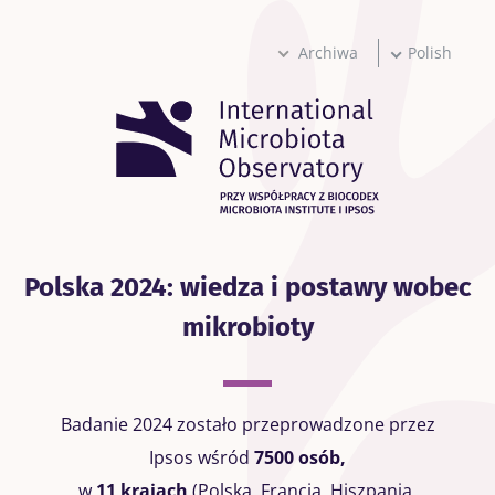
Przejdź
do
treści
Archiwa
Polish
Polska 2024: wiedza i postawy wobec
mikrobioty
Badanie 2024 zostało przeprowadzone przez
Ipsos wśród
7500 osób,
w
11 krajach
(Polska, Francja, Hiszpania,