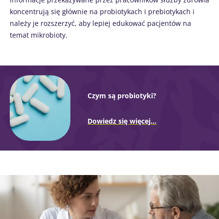
kieru
kefir zyskuje na
wspólną cechę:
koncentrują się głównie na probiotykach i prebiotykach i
bada
popularności
są dobre dla
należy je rozszerzyć, aby lepiej edukować pacjentów na
wśród mi...
mikrobioty. Od
Przec
prawie stu ...
temat mikrobioty.
artyk
Dowiedz się
więcej
Dowiedz się
więcej
Czym są probiotyki?
Dowiedz się więcej...
Obraz