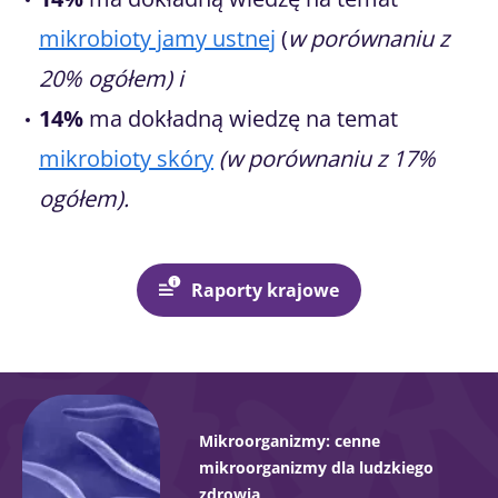
mikrobioty jamy ustnej
(
w porównaniu z
20% ogółem) i
14%
ma dokładną wiedzę na temat
mikrobioty skóry
(w porównaniu z 17%
ogółem).
Raporty krajowe
Mikroorganizmy: cenne
mikroorganizmy dla ludzkiego
zdrowia