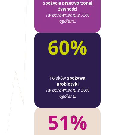
spożycie przetworzonej
żywności
(w porównaniu z 75%
ogółem).
60%
Polaków
spożywa
probiotyki
(w porównaniu z 50%
ogółem).
51%