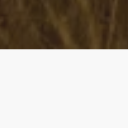
O poder do nosso
intestino
Como provavelmente já sabe, uma microbiota
intestinal equilibrada é boa para a saúde. Além
disso, o seu papel não se limita aos intestinos,
descubra todos os impactos que a microbiota