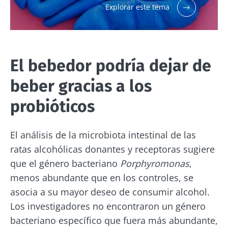
He leído y acepto las
condiciones generales
Explorar este tema
de uso y la
política de protección de datos
del
Biocodex Microbiota Institute
El kéfir: ¿un
Los yogures, los
aliado natural
grandes aliados de
* Campo obligatorio
de nuestra
tu microbiota
El bebedor podría dejar de
microbiota?
intestinal
BMI 20-35
beber gracias a los
Ligeramente
Independientemente
probióticos
burbujeante,
de la preferencia
ácido y
individual por el
rebosante de
yogur tradicional, el
microorganismos
El análisis de la microbiota intestinal de las
queso fresco batido
vivos, el kéfir
o el skyr,...
ratas alcohólicas donantes y receptoras sugiere
está
conquistando el
que el género bacteriano
Porphyromonas
,
paladar ...
Más información
menos abundante que en los controles, se
Más información
asocia a su mayor deseo de consumir alcohol.
Los investigadores no encontraron un género
bacteriano específico que fuera más abundante,