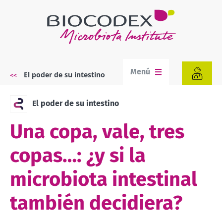
Pasar
al
contenido
principal
Menú
El poder de su intestino
Sobrescribir
enlaces
de
El poder de su intestino
ayuda
a
Una copa, vale, tres
la
navegación
copas…: ¿y si la
microbiota intestinal
también decidiera?