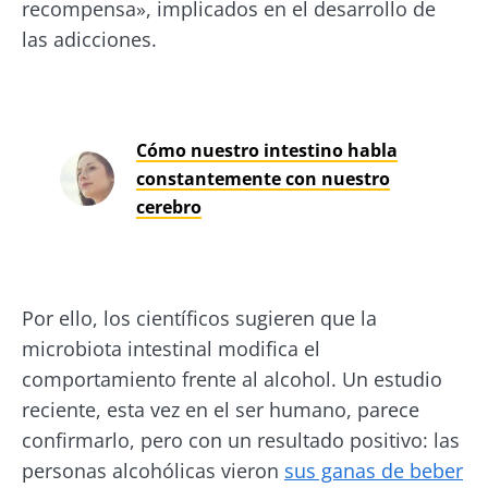
recompensa», implicados en el desarrollo de
las adicciones.
Cómo nuestro intestino habla
constantemente con nuestro
cerebro
Por ello, los científicos sugieren que la
microbiota intestinal modifica el
¡No se vaya tan rápido!
comportamiento frente al alcohol. Un estudio
reciente, esta vez en el ser humano, parece
Únase a la comunidad de la microbiota y
confirmarlo, pero con un resultado positivo: las
reciba una vez al mes "The Essential" que le
personas alcohólicas vieron
sus ganas de beber
permitirá mantenerse informado sobre la