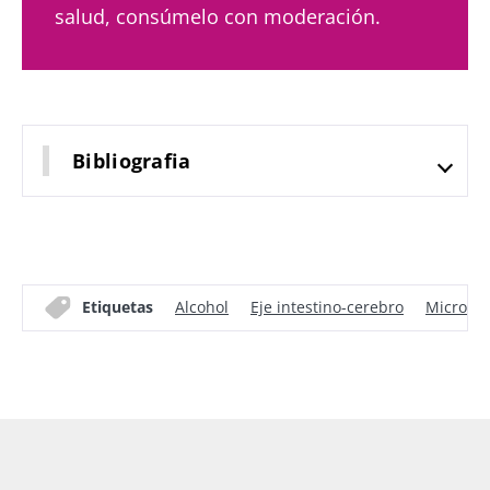
salud, consúmelo con moderación.
Bibliografia
Etiquetas
Alcohol
Eje intestino-cerebro
Microbio