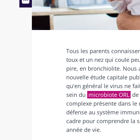
Le déclencheur viral de la
Facebook
Twitter
Mail
colonisation bactérienne
Tous les parents connaisse
toux et un nez qui coule pe
pire, en bronchiolite. Nous
nouvelle étude capitale pu
qu'en général le virus ne fai
sein du
microbiote ORL
de
complexe présente dans le n
défense au système immunit
cadre pour comprendre la sa
année de vie.