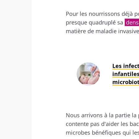
Déc
Pour les nourrissons déjà 
Je souhaite
Être redir
presque quadruplé sa
dens
J’ai lu et a
Rester su
matière de maladie invasive
Microbiota 
Kéfir : un alli
* Champs obligato
de notre micr
BMI 20-35
Les infec
infantile
Légèrement pét
acidulé et
microbiot
naturellement
micro-organi
vivants, le kéf
de plus e...
Nous arrivons à la partie la
contente pas d'aider les bac
En savoir plus
microbes bénéfiques qui les