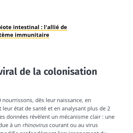
ote intestinal : l'allié de
stème immunitaire
iral de la colonisation
0 nourrissons, dès leur naissance, en
 leur état de santé et en analysant plus de 2
es données révèlent un mécanisme clair : une
t due à un
rhinovirus
courant ou au virus