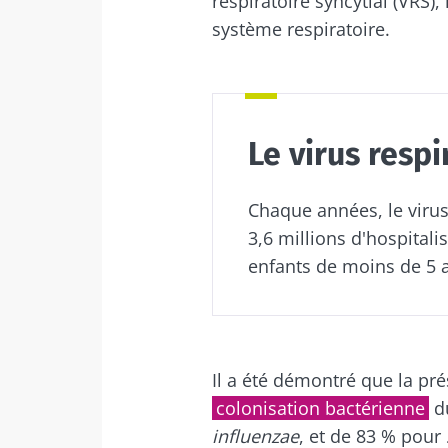
respiratoire syncytial (VRS
système respiratoire.
Ne p
Rejoignez la c
Le virus respi
Essential" pour
Chaque années, le virus 
3,6 millions d'hospitali
enfants de moins de 5 a
Je souhaite
Se 
J’ai lu et a
Microbiota 
Rejoignez la c
Red
Essential" pour
Il a été démontré que la pr
* Champs obligato
colonisation bactérienne
d
BMI 20-35
influenzae
, et de 83 % pour
Vous êtes sur l