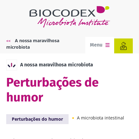
Passar
para
o
conteúdo
principal
A nossa maravilhosa
Navegação
Menu
microbiota
estrutural
A nossa maravilhosa microbiota
Perturbações de
humor
A microbiota intestinal
Perturbações do humor