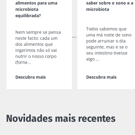
alimentos para uma
saber sobre o sono e a
Kefir: um
Os iogurtes,
Microbiota Institute.
microbiota
microbiota
aliado natural
os grandes
equilibrada?
da nossa
aliados do
* Campo obrigatório
microbiota?
teu
microbioma
Todos sabemos que
BMI 20-35
Nem sempre se pensa
uma má noite de sono
intestinal
23/07/202
neste facto: cada um
Ligeiramente
pode arruinar o dia
efervescente,
dos alimentos que
seguinte, mas e se o
Microbiot
com um toque
ingerimos não só vai
Prefere
seu intestino tivesse
e
ácido e
nutrir o nosso corpo
iogurte,
algo ...
naturalmente
fertilidade
queijo
(forne...
rico em
uma pista
fresco ou
microrganismos
explorar
skyr? Estes
vivos, o kefir
Descubra mais
Descubra mais
produtos
vem conq...
Ler o arti
lácteos têm
um ponto
Descubra mais
em comum:
são
excelentes
para a...
Novidades mais recentes
Descubra
mais