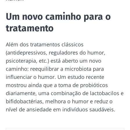
Um novo caminho para o
tratamento
Além dos tratamentos clássicos
(antidepressivos, reguladores do humor,
psicoterapia, etc.) está aberto um novo
caminho: reequilibrar a microbiota para
influenciar o humor. Um estudo recente
Fique connosco!
mostrou ainda que a toma de probióticos
diariamente, uma combinação de lactobacilos e
Junte-se à comunidade da microbiota e
bifidobactérias, melhora o humor e reduz o
receba "The Essential" uma vez por mês para
nível de ansiedade em indivíduos saudáveis.
se manter atualizado com as últimas notícias
sobre a microbiota.