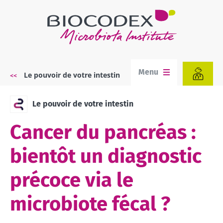
Aller
au
contenu
principal
Menu
Le pouvoir de votre intestin
Fil
d'Ariane
Le pouvoir de votre intestin
Cancer du pancréas :
bientôt un diagnostic
précoce via le
microbiote fécal ?