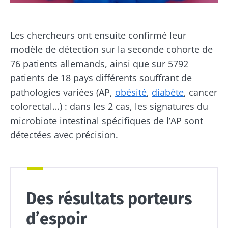
Se tenir informé
Les chercheurs ont ensuite confirmé leur
Rejoignez la communauté du microbiote et
modèle de détection sur la seconde cohorte de
recevez une fois par mois "The Essential"
Je souhaite m'inscrire afin de recevoir
76 patients allemands, ainsi que sur 5792
pour rester au courant des dernières
d'autres actualités de Biocodex
patients de 18 pays différents souffrant de
Redirection
actualités sur le microbiote.
pathologies variées (AP,
obésité
,
diabète
, cancer
J’ai lu et accepte les
CGU
et la
politique de
protection des données
du Biocodex
colorectal…) : dans les 2 cas, les signatures du
Vous êtes sur le point d'être redirigé et de
Microbiota Institute
microbiote intestinal spécifiques de l’AP sont
quitter notre site web
détectées avec précision.
* Champs obligatoires
Être redirigé
BMI 20-35
Je souhaite m'inscrire afin de recevoir
d'autres actualités de Biocodex
Rester sur le site Web du Biocodex Microbiota
Découvrir
Institute
Des résultats porteurs
J’ai lu et accepte les
CGU
et la
politique de
protection des données
du Biocodex
d’espoir
Microbiota Institute