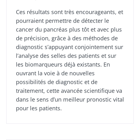
Kéfir : un allié
Yaourts,
naturel de
les grands
* Champs obligatoires
Ces résultats sont très encourageants, et
notre
alliés de
pourraient permettre de détecter le
microbiote ?
votre
BMI 20-35
microbiote
cancer du pancréas plus tôt et avec plus
intestinal
23/07/2026
de précision, grâce à des méthodes de
Légèrement
pétillant,
diagnostic s’appuyant conjointement sur
Microbiotes
acidulé et
Vous êtes
et fertilité :
naturellement
l’analyse des selles des patients et sur
plutôt
riche en
une piste à
yaourt,
les biomarqueurs déjà existants. En
micro-
explorer
fromage
organismes
ouvrant la voie à de nouvelles
blanc ou
vivants, le
skyr ? Ces
possibilités de diagnostic et de
kéfir séduit de
Lire l'article
spécialités
plus e...
traitement, cette avancée scientifique va
laitières
ont un
dans le sens d’un meilleur pronostic vital
En savoir plus
point
commun :
pour les patients.
elles
chou...
En savoir
plus