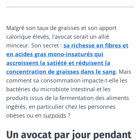
Publié le
Mis à jour le
23 mars 2021
06 juin 2024
Malgré son taux de graisses et son apport
calorique élevés, l’avocat serait un allié
minceur. Son secret :
sa richesse en fibres et
en acides gras mono-insaturés qui
accroissent la satiété et réduisent la
concentration de graisses dans le sang
. Mais
comment sa consommation impacte-t-elle les
bactéries du microbiote intestinal et les
produits issus de la fermentation des aliments
ingérés, en particulier chez les personnes
obèses ou en
surpoids
?
Un avocat par jour pendant