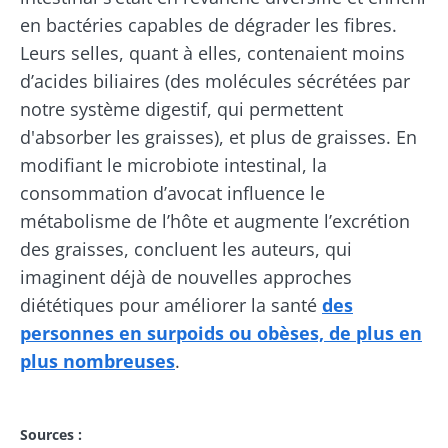
en bactéries capables de dégrader les fibres.
Ne partez pas si vite !
Leurs selles, quant à elles, contenaient moins
d’acides biliaires (des molécules sécrétées par
Rejoignez la communauté du microbiote et
notre système digestif, qui permettent
recevez une fois par mois "The Essential"
d'absorber les graisses), et plus de graisses. En
pour rester au courant des dernières
modifiant le microbiote intestinal, la
actualités sur le microbiote.
consommation d’avocat influence le
métabolisme de l’hôte et augmente l’excrétion
des graisses, concluent les auteurs, qui
Se tenir informé
imaginent déjà de nouvelles approches
diététiques pour améliorer la santé
des
Rejoignez la communauté du microbiote et
personnes en surpoids ou obèses, de plus en
recevez une fois par mois "The Essential"
Je souhaite m'inscrire afin de recevoir
plus nombreuses
.
pour rester au courant des dernières
d'autres actualités de Biocodex
Redirection
actualités sur le microbiote.
J’ai lu et accepte les
CGU
et la
politique de
protection des données
du Biocodex
Sources :
Old