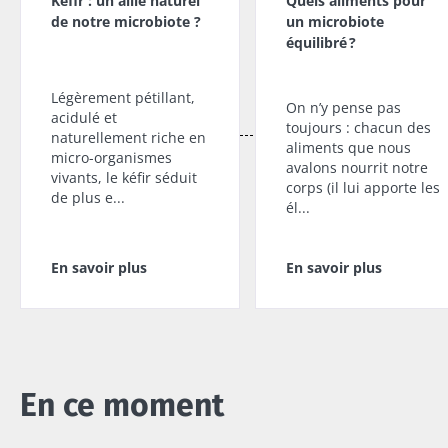
Kéfir : un allié naturel
Quels aliments pour
organismes
blanc ou
de notre microbiote ?
un microbiote
vivants, le
skyr ? Ces
équilibré ?
kéfir séduit de
Lire l'article
spécialités
plus e...
laitières
ont un
Légèrement pétillant,
En savoir plus
point
On n’y pense pas
acidulé et
commun :
toujours : chacun des
naturellement riche en
elles
aliments que nous
micro-organismes
chou...
avalons nourrit notre
vivants, le kéfir séduit
corps (il lui apporte les
de plus e...
En savoir
él...
plus
En savoir plus
En savoir plus
En ce moment