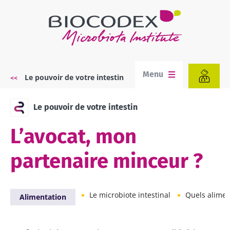
Aller
au
contenu
principal
Menu
Le pouvoir de votre intestin
Fil
d'Ariane
Le pouvoir de votre intestin
L’avocat, mon
partenaire minceur ?
Le microbiote intestinal
Quels aliments po
Alimentation