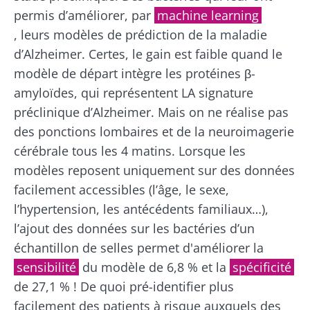
recevez une fois par mois "The Essential"
Je souhaite m'inscrire afin de recevoir
permis d’améliorer, par
machine learning
pour rester au courant des dernières
d'autres actualités de Biocodex
, leurs modèles de prédiction de la maladie
Redirection
actualités sur le microbiote.
J’ai lu et accepte les
CGU
et la
politique de
d’Alzheimer. Certes, le gain est faible quand le
protection des données
du Biocodex
modèle de départ intègre les protéines β-
Vous êtes sur le point d'être redirigé et de
Microbiota Institute
amyloïdes, qui représentent LA signature
quitter notre site web
préclinique d’Alzheimer. Mais on ne réalise pas
* Champs obligatoires
des ponctions lombaires et de la neuroimagerie
Être redirigé
BMI 20-35
cérébrale tous les 4 matins. Lorsque les
Je souhaite m'inscrire afin de recevoir
d'autres actualités de Biocodex
modèles reposent uniquement sur des données
Rester sur le site Web du Biocodex Microbiota
Découvrir
Institute
facilement accessibles (l’âge, le sexe,
J’ai lu et accepte les
CGU
et la
politique de
l’hypertension, les antécédents familiaux…),
protection des données
du Biocodex
l’ajout des données sur les bactéries d’un
Microbiota Institute
Kéfir : un allié
Yaourts,
échantillon de selles permet d'améliorer la
naturel de
les grands
* Champs obligatoires
sensibilité
du modèle de 6,8 % et la
spécificité
notre
alliés de
microbiote ?
votre
de 27,1 % ! De quoi pré-identifier plus
BMI 20-35
microbiote
facilement des patients à risque auxquels des