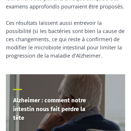
intestinal
23/07/2026
Légèrement
examens approfondis pourraient être proposés.
pétillant,
Microbiotes
acidulé et
Vous êtes
et fertilité :
naturellement
plutôt
Ces résultats laissent aussi entrevoir la
riche en
une piste à
yaourt,
possibilité (si les bactéries sont bien la cause de
micro-
explorer
fromage
organismes
blanc ou
ces changements, ce qui reste à confirmer) de
vivants, le
skyr ? Ces
kéfir séduit de
modifier le microbiote intestinal pour limiter la
Lire l'article
spécialités
plus e...
laitières
progression de la maladie d'Alzheimer.
ont un
En savoir plus
point
commun :
elles
chou...
En savoir
plus
Alzheimer : comment notre
intestin nous fait perdre la
tête