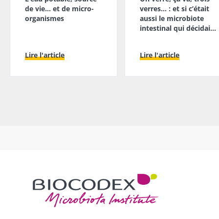
de vie… et de micro-
verres… : et si c’était
organismes
aussi le microbiote
intestinal qui décidait
?
Lire l'article
Lire l'article