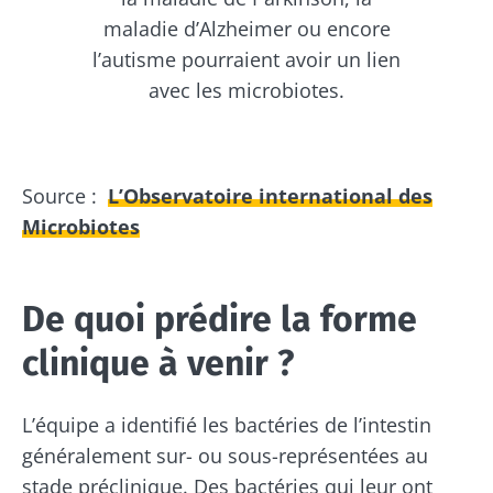
maladie d’Alzheimer ou encore
l’autisme pourraient avoir un lien
avec les microbiotes.
Ne partez pas si vite !
Source :
L’Observatoire international des
Microbiotes
Rejoignez la communauté du microbiote et
recevez une fois par mois "The Essential"
pour rester au courant des dernières
De quoi prédire la forme
actualités sur le microbiote.
clinique à venir ?
Se tenir informé
L’équipe a identifié les bactéries de l’intestin
généralement sur- ou sous-représentées au
Rejoignez la communauté du microbiote et
stade préclinique. Des bactéries qui leur ont