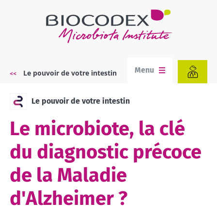
Aller
au
contenu
principal
Menu
Le pouvoir de votre intestin
Fil
d'Ariane
Le pouvoir de votre intestin
Le microbiote, la clé
du diagnostic précoce
de la Maladie
d'Alzheimer ?