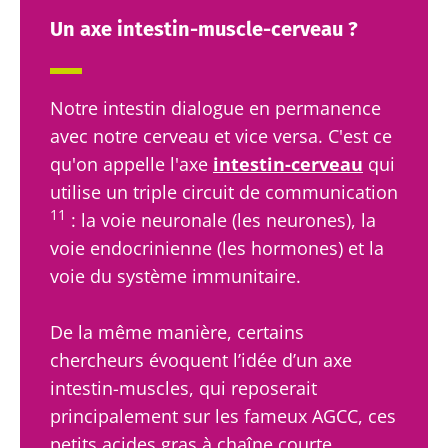
* Champs obligatoires
Un axe intestin-muscle-cerveau ?
Être redirigé
BMI 20-35
Je souhaite m'inscrire afin de recevoir
d'autres actualités de Biocodex
Rester sur le site Web du Biocodex Microbiota
Découvrir
Notre intestin dialogue en permanence
Institute
J’ai lu et accepte les
CGU
et la
politique de
avec notre cerveau et vice versa. C'est ce
protection des données
du Biocodex
qu'on appelle l'axe
intestin-cerveau
qui
Microbiota Institute
utilise un triple circuit de communication
Kéfir : un allié
Yaourts,
naturel de
les grands
11
: la voie neuronale (les neurones), la
* Champs obligatoires
notre
alliés de
voie endocrinienne (les hormones) et la
microbiote ?
votre
BMI 20-35
voie du système immunitaire.
microbiote
intestinal
23/07/2026
Légèrement
pétillant,
De la même manière, certains
Microbiotes
acidulé et
Vous êtes
chercheurs évoquent l’idée d’un axe
et fertilité :
naturellement
plutôt
riche en
une piste à
intestin-muscles, qui reposerait
yaourt,
micro-
explorer
fromage
principalement sur les fameux AGCC, ces
organismes
blanc ou
vivants, le
skyr ? Ces
petits acides gras à chaîne courte