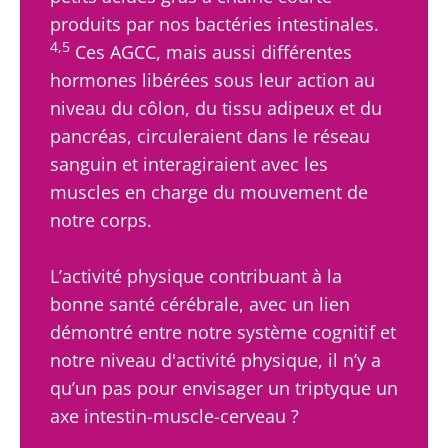
kéfir séduit de
Lire l'article
spécialités
produits par nos bactéries intestinales.
plus e...
laitières
ont un
4,5
Ces AGCC, mais aussi différentes
En savoir plus
point
hormones libérées sous leur action au
commun :
elles
niveau du côlon, du tissu adipeux et du
chou...
pancréas, circuleraient dans le réseau
En savoir
sanguin et interagiraient avec les
plus
muscles en charge du mouvement de
notre corps.
L’activité physique contribuant à la
bonne santé cérébrale, avec un lien
démontré entre notre système cognitif et
notre niveau d'activité physique, il n’y a
qu’un pas pour envisager un triptyque un
axe intestin-muscle-cerveau ?