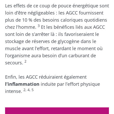
Ne partez pas si vite !
Les effets de ce coup de pouce énergétique sont
loin d’être négligeables : les AGCC fournissent
Rejoignez la communauté du microbiote et
plus de 10 % des besoins caloriques quotidiens
recevez une fois par mois "The Essential"
3
chez l'homme.
Et les bénéfices liés aux AGCC
pour rester au courant des dernières
sont loin de s’arrêter là : ils favoriseraient le
actualités sur le microbiote.
stockage de réserves de glycogène dans le
muscle avant l’effort, retardant le moment où
Se tenir informé
l’organisme aura besoin d’un carburant de
2
secours.
Rejoignez la communauté du microbiote et
recevez une fois par mois "The Essential"
Enfin, les AGCC réduiraient également
Je souhaite m'inscrire afin de recevoir
pour rester au courant des dernières
d'autres actualités de Biocodex
l’inflammation
induite par l’effort physique
Redirection
2, 4, 5
actualités sur le microbiote.
intense.
J’ai lu et accepte les
CGU
et la
politique de
protection des données
du Biocodex
Vous êtes sur le point d'être redirigé et de
Microbiota Institute
quitter notre site web