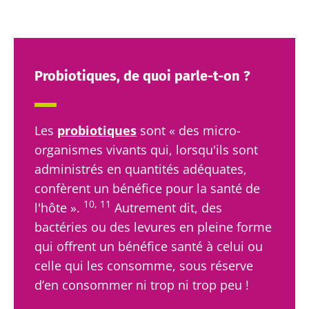
protection des données
du Biocodex
Microbiota Institute
Kéfir : un allié
Yaourts,
naturel de
les grands
* Champs obligatoires
notre
alliés de
Probiotiques, de quoi parle-t-on ?
microbiote ?
votre
BMI 20-35
microbiote
intestinal
23/07/2026
Légèrement
pétillant,
Les
probiotiques
sont « des micro-
Microbiotes
acidulé et
Vous êtes
organismes vivants qui, lorsqu'ils sont
et fertilité :
naturellement
plutôt
riche en
une piste à
administrés en quantités adéquates,
yaourt,
micro-
explorer
fromage
confèrent un bénéfice pour la santé de
organismes
blanc ou
vivants, le
10, 11
skyr ? Ces
l'hôte ».
Autrement dit, des
kéfir séduit de
Lire l'article
spécialités
bactéries ou des levures en pleine forme
plus e...
laitières
ont un
qui offrent un bénéfice santé à celui ou
En savoir plus
point
celle qui les consomme, sous réserve
commun :
elles
d’en consommer ni trop ni trop peu !
chou...