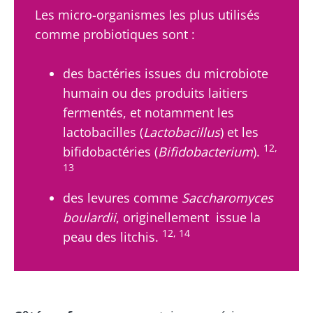
En savoir
Les micro-organismes les plus utilisés
plus
comme probiotiques sont :
des bactéries issues du microbiote
humain ou des produits laitiers
fermentés, et notamment les
lactobacilles (
Lactobacillus
) et les
12,
bifidobactéries‎ (
Bifidobacterium
).
13
des levures comme
Saccharomyces
boulardii
, originellement issue la
12, 14
peau des litchis.