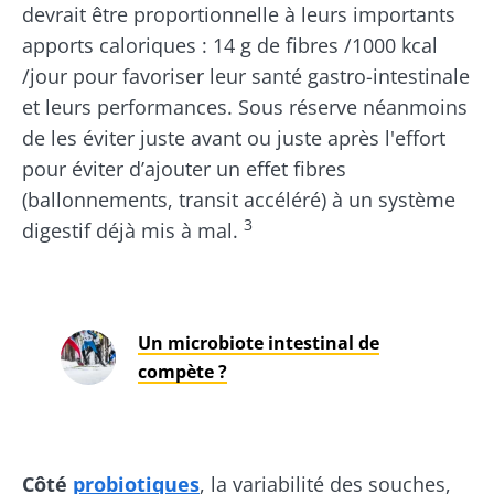
devrait être proportionnelle à leurs importants
apports caloriques : 14 g de fibres /1000 kcal
/jour pour favoriser leur santé gastro-intestinale
et leurs performances. Sous réserve néanmoins
de les éviter juste avant ou juste après l'effort
pour éviter d’ajouter un effet fibres
(ballonnements, transit accéléré) à un système
3
digestif déjà mis à mal.
Ne partez pas si vite !
Un microbiote intestinal de
compète ?
Rejoignez la communauté du microbiote et
recevez une fois par mois "The Essential"
pour rester au courant des dernières
Côté
probiotiques
, la variabilité des souches,