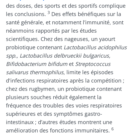
actualités sur le microbiote.
des doses, des sports et des sportifs complique
3
les conclusions.
Des effets bénéfiques sur la
Se tenir informé
santé générale, et notamment l’immunité, sont
néanmoins rapportés par les études
Rejoignez la communauté du microbiote et
scientifiques. Chez des nageuses, un yaourt
recevez une fois par mois "The Essential"
probiotique contenant
Lactobacillus acidophilus
Je souhaite m'inscrire afin de recevoir
pour rester au courant des dernières
d'autres actualités de Biocodex
spp., Lactobacillus delbrueckii bulgaricus,
Redirection
actualités sur le microbiote.
Bifidobacterium bifidum
et
Streptococcus
J’ai lu et accepte les
CGU
et la
politique de
salivarus thermophilus
, limite les épisodes
protection des données
du Biocodex
Vous êtes sur le point d'être redirigé et de
d'infections respiratoires après la compétition ;
Microbiota Institute
quitter notre site web
chez des rugbymen, un probiotique contenant
* Champs obligatoires
plusieurs souches réduit également la
Être redirigé
fréquence des troubles des voies respiratoires
BMI 20-35
Je souhaite m'inscrire afin de recevoir
supérieures et des symptômes gastro-
d'autres actualités de Biocodex
Rester sur le site Web du Biocodex Microbiota
Découvrir
intestinaux ; d’autres études montrent une
Institute
6
J’ai lu et accepte les
CGU
et la
politique de
amélioration des fonctions immunitaires.