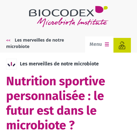
Aller
au
contenu
principal
Les merveilles de notre
Fil
Menu
microbiote
d'Ariane
Les merveilles de notre microbiote
Nutrition sportive
personnalisée : le
futur est dans le
microbiote ?