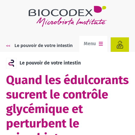
Aller
au
contenu
principal
Menu
Le pouvoir de votre intestin
Fil
d'Ariane
Le pouvoir de votre intestin
Quand les édulcorants
sucrent le contrôle
glycémique et
perturbent le