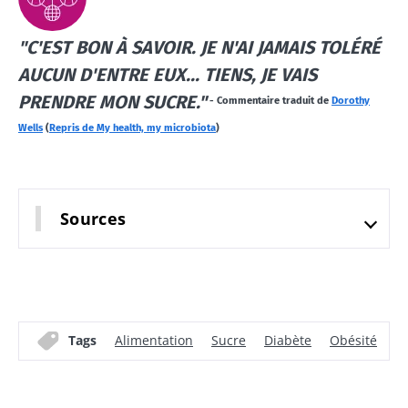
Légèrement
pétillant,
Microbiotes
acidulé et
Vous êtes
"C'EST BON À SAVOIR. JE N'AI JAMAIS TOLÉRÉ
et fertilité :
naturellement
plutôt
riche en
une piste à
AUCUN D'ENTRE EUX... TIENS, JE VAIS
yaourt,
micro-
explorer
fromage
PRENDRE MON SUCRE."
organismes
-
Commentaire traduit de
Dorothy
blanc ou
vivants, le
skyr ? Ces
Wells
(
Repris de My health, my microbiota
)
kéfir séduit de
Lire l'article
spécialités
plus e...
laitières
ont un
En savoir plus
point
commun :
Sources
elles
chou...
En savoir
plus
Tags
Alimentation
Sucre
Diabète
Obésité
R