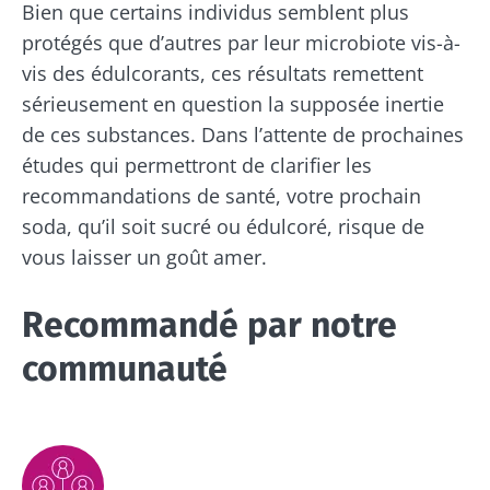
Bien que certains individus semblent plus
pour rester au courant des dernières
d'autres actualités de Biocodex
protégés que d’autres par leur microbiote vis-à-
Redirection
actualités sur le microbiote.
J’ai lu et accepte les
CGU
et la
politique de
vis des édulcorants, ces résultats remettent
protection des données
du Biocodex
sérieusement en question la supposée inertie
Vous êtes sur le point d'être redirigé et de
Microbiota Institute
de ces substances. Dans l’attente de prochaines
quitter notre site web
études qui permettront de clarifier les
* Champs obligatoires
recommandations de santé, votre prochain
Être redirigé
BMI 20-35
Je souhaite m'inscrire afin de recevoir
soda, qu’il soit sucré ou édulcoré, risque de
d'autres actualités de Biocodex
vous laisser un goût amer.
Rester sur le site Web du Biocodex Microbiota
Découvrir
Institute
J’ai lu et accepte les
CGU
et la
politique de
Recommandé par notre
protection des données
du Biocodex
Microbiota Institute
communauté
Kéfir : un allié
Yaourts,
naturel de
les grands
* Champs obligatoires
notre
alliés de
microbiote ?
votre
BMI 20-35
microbiote
intestinal
23/07/2026