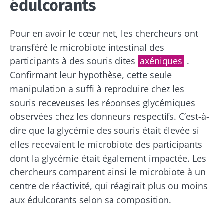
édulcorants
Pour en avoir le cœur net, les chercheurs ont
transféré le microbiote intestinal des
participants à des souris dites
axéniques
.
Ne partez pas si vite !
Confirmant leur hypothèse, cette seule
manipulation a suffi à reproduire chez les
Rejoignez la communauté du microbiote et
souris receveuses les réponses glycémiques
recevez une fois par mois "The Essential"
observées chez les donneurs respectifs. C’est-à-
pour rester au courant des dernières
dire que la glycémie des souris était élevée si
actualités sur le microbiote.
elles recevaient le microbiote des participants
dont la glycémie était également impactée. Les
chercheurs comparent ainsi le microbiote à un
Se tenir informé
centre de réactivité, qui réagirait plus ou moins
aux édulcorants selon sa composition.
Rejoignez la communauté du microbiote et
recevez une fois par mois "The Essential"
Je souhaite m'inscrire afin de recevoir