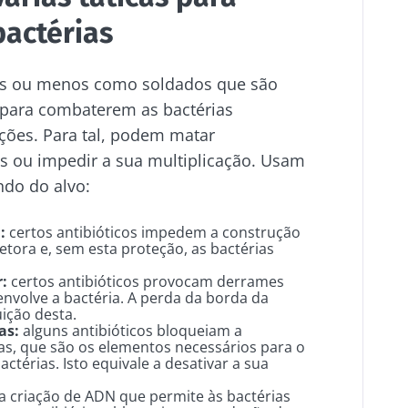
bactérias
ais ou menos como soldados que são
 para combaterem as bactérias
eções. Para tal, podem matar
as ou impedir a sua multiplicação. Usam
ndo do alvo:
:
certos antibióticos impedem a construção
tora e, sem esta proteção, as bactérias
:
certos antibióticos provocam derrames
envolve a bactéria. A perda da borda da
uição desta.
nas:
alguns antibióticos bloqueiam a
s, que são os elementos necessários para o
térias. Isto equivale a desativar a sua
a criação de ADN que permite às bactérias