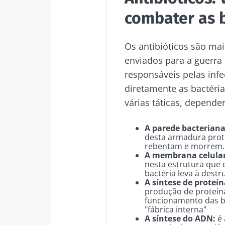
combater as 
Os antibióticos são m
enviados para a guerra
responsáveis pelas inf
diretamente as bactéri
várias táticas, depende
A parede bacteriana
desta armadura prote
rebentam e morrem.
A membrana celular
nesta estrutura que 
bactéria leva à destr
A síntese de proteí
produção de proteína
funcionamento das bac
"fábrica interna"
A síntese do ADN:
é 