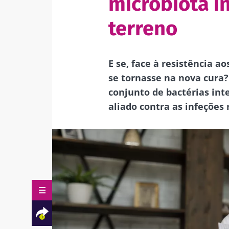
microbiota i
terreno
E se, face à resistência ao
se tornasse na nova cura
conjunto de bactérias int
aliado contra as infeções 