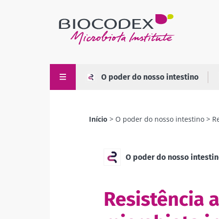
Passar
para
o
conteúdo
principal
O poder do nosso intestino
Início
O poder do nosso intestino
Re
Navegação
estrutural
O poder do nosso intesti
Resistência a