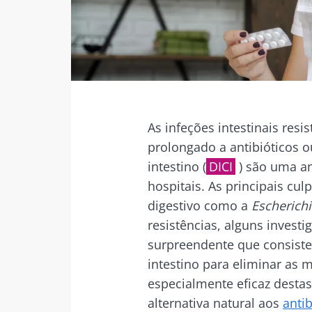
Facebook
Twitter
Mail
As infeções intestinais resi
prolongado a antibióticos o
intestino (
DICI
) são uma a
hospitais. As principais cu
digestivo como a
Escherichi
resistências, alguns inves
surpreendente que consiste 
intestino para eliminar as
especialmente eficaz destas
alternativa natural aos
antib