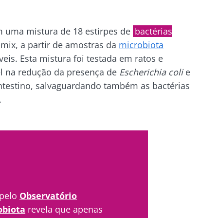
ue connosco!
m uma mistura de 18 estirpes de
bactérias
-mix, a partir de amostras da
microbiota
is. Esta mistura foi testada em ratos e
unidade da microbiota e receba "The Essential" uma
el na redução da presença de
Escherichia coli
e
 atualizado com as últimas notícias sobre a microbio
ntestino, salvaguardando também as bactérias
.
e me inscrever para receber mais informações sobre a Bioc
tenha-se informado
to as
condições gerais de utilização
e a
política de privacida
nstitute.
unidade da microbiota e receba "The Essential" uma
irecionamento
 atualizado com as últimas notícias sobre a microbio
io
 pelo
Observatório
obiota
revela que apenas
es a ser redirecionado e deixar nosso site