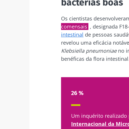
bactérias boas
Fiq
Os cientistas desenvolvera
comensais
, designada F18
intestinal
de pessoas saudáve
Junte-se à com
revelou uma eficácia notáv
para se manter
Klebsiella pneumoniae
no i
benéficas da flora intestinal
Gostaria d
Man
Eu li e acei
26 %
Microbiota I
Junte-se à com
Red
para se manter
* Campo obrigatór
Um inquérito realizado
BMI 20-35
Internacional da Micr
Você está prest