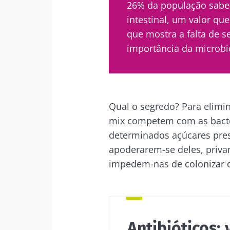
26% da população sabe 
Des
intestinal, um valor q
Gostaria d
Ser redir
que mostra a falta de s
Eu li e acei
importância da microbi
Ficar no 
Microbiota I
Kefir: um alia
* Campo obrigatór
natural da no
microbiota?
BMI 20-35
Qual o segredo? Para elimin
mix competem com as bacté
Ligeiramente
determinados açúcares pres
efervescente,
apoderarem-se deles, priva
toque ácido e
naturalmente 
impedem-nas de colonizar o
microrganismo
o kefir vem con
Descubra mai
Antibióticos: 