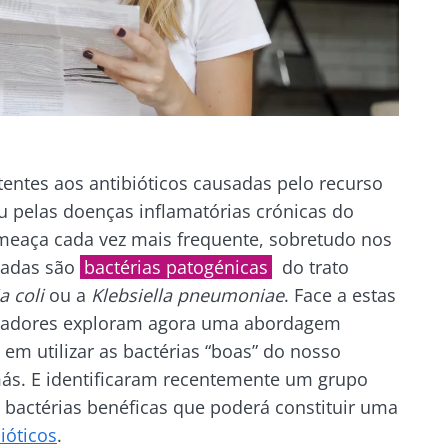
stentes aos antibióticos causadas pelo recurso
u pelas doenças inflamatórias crónicas do
meaça cada vez mais frequente, sobretudo nos
lpadas são
bactérias patogénicas
do trato
a coli
ou a
Klebsiella pneumoniae
. Face a estas
tigadores exploram agora uma abordagem
em utilizar as bactérias “boas” do nosso
 más. E identificaram recentemente um grupo
 bactérias benéficas que poderá constituir uma
ióticos
.