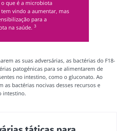
o que é a microbiota
cubra
ue tem vindo a aumentar, mas
e me inscrever para receber mais informações sobre a Bioc
ecionado
ensibilização para a
to as
condições gerais de utilização
e a
política de privacida
3
ota na saúde.
site do Biocodex Microbiota Institute
nstitute.
do
Os iogurtes, os
io
ssa
grandes aliados do teu
microbioma intestinal
arem as suas adversárias, as bactérias do F18-
rias patogénicas para se alimentarem de
23/07/202
entes no intestino, como o gluconato. Ao
Prefere iogurte, queijo
 com um
fresco ou skyr? Estes
Microbiot
m as bactérias nocivas desses recursos e
produtos lácteos têm
fertilidad
rico em
um ponto em comum:
 intestino.
s vivos,
a explorar
são excelentes para a...
q...
Ler o arti
s
Descubra mais
várias táticas para