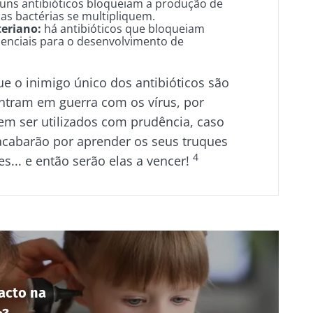
uns antibióticos bloqueiam a produção de
s bactérias se multipliquem.
eriano:
há antibióticos que bloqueiam
enciais para o desenvolvimento de
 o inimigo único dos antibióticos são
entram em guerra com os vírus, por
em ser utilizados com prudência, caso
 acabarão por aprender os seus truques
4
es... e então serão elas a vencer!
acto na