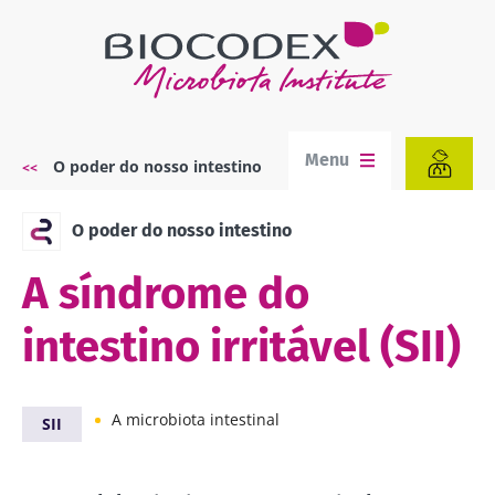
Passar
para
o
conteúdo
principal
Menu
O poder do nosso intestino
Navegação
estrutural
O poder do nosso intestino
A síndrome do
intestino irritável (SII)
A microbiota intestinal
SII