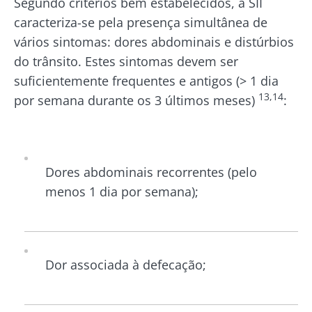
Segundo critérios bem estabelecidos, a SII
Ler o arti
lácteos têm
um ponto
caracteriza-se pela presença simultânea de
Descubra mais
em comum:
vários sintomas: dores abdominais e distúrbios
são
excelentes
do trânsito. Estes sintomas devem ser
para a...
suficientemente frequentes e antigos (> 1 dia
Descubra
13,14
por semana durante os 3 últimos meses)
:
mais
Dores abdominais recorrentes (pelo
menos 1 dia por semana);
Dor associada à defecação;