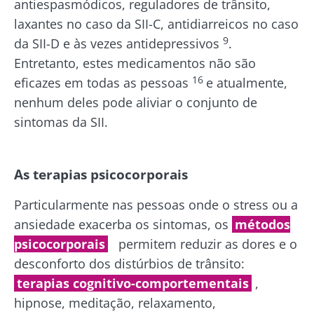
antiespasmódicos, reguladores de trânsito,
laxantes no caso da SII-C, antidiarreicos no caso
9
da SII-D e às vezes antidepressivos
.
Entretanto, estes medicamentos não são
16
eficazes em todas as pessoas
e atualmente,
nenhum deles pode aliviar o conjunto de
sintomas da SII.
As terapias psicocorporais
Particularmente nas pessoas onde o stress ou a
ansiedade exacerba os sintomas, os
métodos
psicocorporais
permitem reduzir as dores e o
desconforto dos distúrbios de trânsito:
terapias cognitivo-comportementais
,
hipnose, meditação, relaxamento,