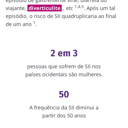
1,4,5
viajante,
diverticulite
, etc
. Após um tal
episódio, o risco de SII quadruplicaria ao final
1
de um ano
.
2 em 3
pessoas que sofrem de SII nos
países ocidentais são mulheres.
50
A frequência da SII diminui a
partir dos 50 anos