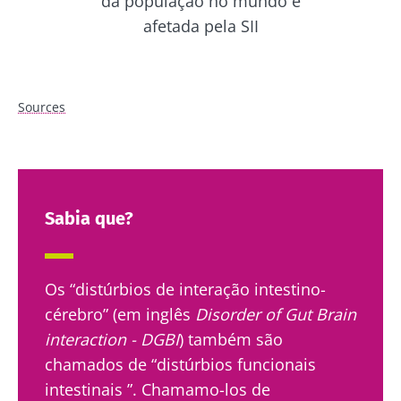
da população no mundo é
Como curar a minha SII?
afetada pela SII
Sources
Sabia que?
Os “distúrbios de interação intestino-
cérebro” (em inglês
Disorder of Gut Brain
interaction - DGBI
) também são
chamados de “distúrbios funcionais
intestinais ”. Chamamo-los de