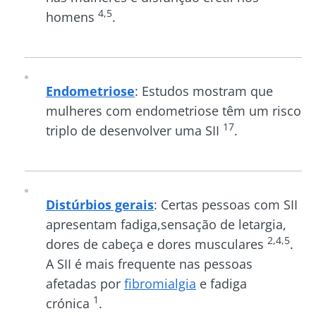
4,5
homens
.
Endometriose
: Estudos mostram que
mulheres com endometriose têm um risco
17
triplo de desenvolver uma SII
.
Distúrbios gerais
: Certas pessoas com SII
apresentam fadiga,sensação de letargia,
2,4,5
dores de cabeça e dores musculares
.
A SII é mais frequente nas pessoas
afetadas por
fibromialgia
e fadiga
1
crónica
.