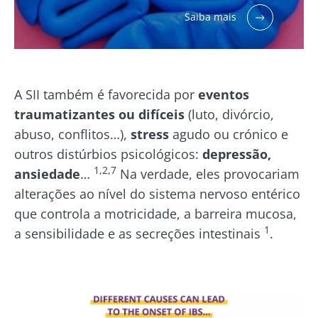
Saiba mais
A SII também é favorecida por
eventos
traumatizantes ou difíceis
(luto, divórcio,
abuso, conflitos…),
stress
agudo ou crónico e
outros distúrbios psicológicos:
depressão,
1,2,7
ansiedade
…
Na verdade, eles provocariam
alterações ao nível do sistema nervoso entérico
que controla a motricidade, a barreira mucosa,
1
a sensibilidade e as secreções intestinais
.