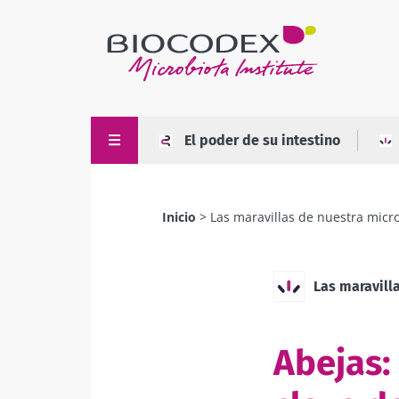
Pasar
al
contenido
principal
El poder de su intestino
Inicio
Las maravillas de nuestra micr
Sobrescribir
enlaces
de
Las maravill
ayuda
a
Abejas: 
la
navegación