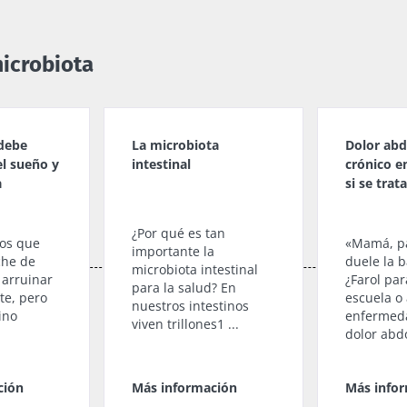
microbiota
debe
La microbiota
Dolor ab
el sueño y
intestinal
crónico en
a
si se trat
¿Por qué es tan
os que
«Mamá, p
importante la
che de
duele la 
microbiota intestinal
arruinar
¿Farol par
para la salud? En
nte, pero
escuela o
nuestros intestinos
tino
enfermeda
viven trillones1 ...
dolor abd
ción
Más información
Más info