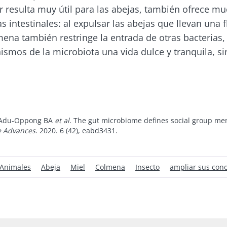
r resulta muy útil para las abejas, también ofrece m
cubrir
 registrarme para recibir más noticias de Biocodex
gido
s intestinales: al expulsar las abejas que llevan una f
lmena también restringe la entrada de otras bacterias,
acepto las
condiciones generales
de uso y la
política de pro
en el sitio web del Biocodex Microbiota Institute
ismos de la microbiota una vida dulce y tranquila, si
x Microbiota Institute
liado
Los yogures, los
io
estra
grandes aliados de tu
microbiota intestinal
, Adu-Oppong BA
et al
. The gut microbiome defines social group m
23/07/202
Independientemente
e Advances
. 2020. 6 (42), eabd3431.
ácido y
de la preferencia
Microbiota
individual por el yogur
os vivos,
una vía po
tradicional, el queso
fresco batido o el
Animales
Abeja
Miel
Colmena
Insecto
ampliar sus con
el
skyr,...
Leer el art
ión
Más información