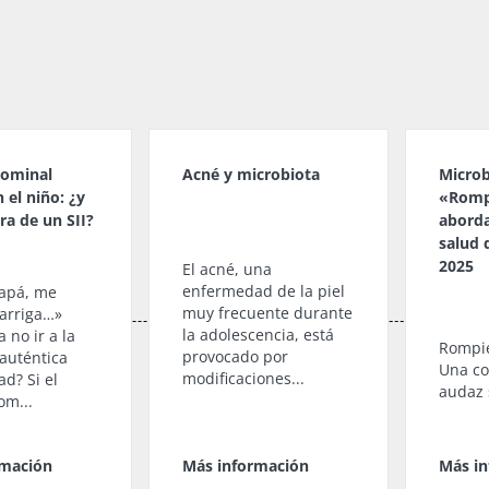
dominal
Acné y microbiota
Microb
 el niño: ¿y
«Rompe
ara de un SII?
aborda
salud 
2025
El acné, una
enfermedad de la piel
apá, me
muy frecuente durante
barriga…»
la adolescencia, está
a no ir a la
Rompie
provocado por
 auténtica
Una co
modificaciones...
d? Si el
audaz 
om...
rmación
Más información
Más i