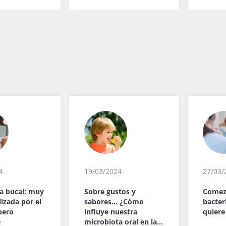
4
19/03/2024
27/03/
a bucal: muy
Sobre gustos y
Comez
lizada por el
sabores… ¿Cómo
bacter
pero
influye nuestra
quiere
e
microbiota oral en la