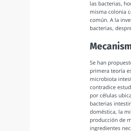
las bacterias, h
misma colonia co
¡No
común. A la inve
bacterias, despr
Únase a la com
Mecanism
que le permiti
Se han propuesto
primera teoría e
Me gustaría
microbiota intes
Man
contradice estud
He leído y 
por células ubic
del Biocode
Únase a la com
bacterias intest
Red
que le permiti
* Campo obligator
doméstica, la mic
producción de mo
BMI 20-35
Está a punto de
ingredientes nec