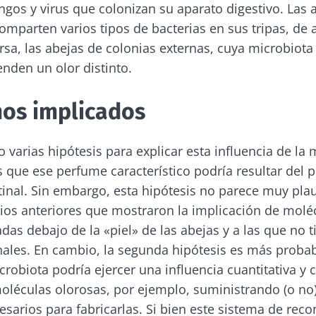
ongos y virus que colonizan su aparato digestivo. Las
mparten varios tipos de bacterias en sus tripas, de a
 se vaya tan rápido!
rsa, las abejas de colonias externas, cuya microbiota
enden un olor distinto.
unidad de la microbiota y reciba una vez al mes "The
os implicados
rá mantenerse informado sobre la microbiota
 varias hipótesis para explicar esta influencia de la 
s que ese perfume característico podría resultar del p
 registrarme para recibir más noticias de Biocodex
tinal. Sin embargo, esta hipótesis no parece muy pla
tenerse informado
ios anteriores que mostraron la implicación de molé
acepto las
condiciones generales
de uso y la
política de pro
adas debajo de la «piel» de las abejas y a las que no 
x Microbiota Institute
unidad de la microbiota y reciba una vez al mes "The
inales. En cambio, la segunda hipótesis es más probab
irección
rá mantenerse informado sobre la microbiota
io
robiota podría ejercer una influencia cuantitativa y c
léculas olorosas, por ejemplo, suministrando (o no)
 ser redirigido y de dejar nuestro sitio web.
esarios para fabricarlas. Si bien este sistema de rec