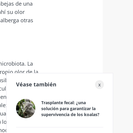
 abejas de una
hí su olor
 alberga otras
 Essential"
microbiota. La
ropio olor de la
usible ya que
Véase también
x
culas secretadas
tección de datos
tienen acceso las
 Essential"
Trasplante fecal: ¿una
le: en la abeja
solución para garantizar la
ualitativa en la
supervivencia de los koalas?
 los
onocimiento