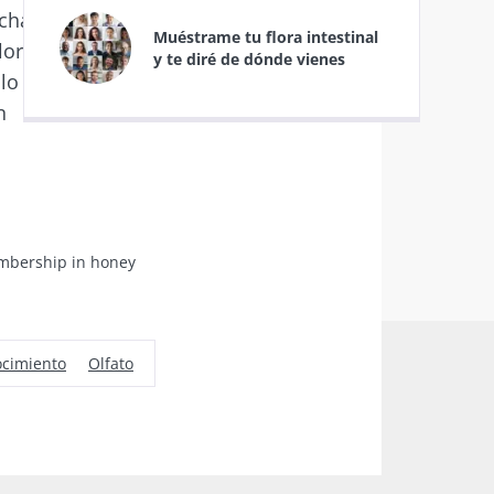
uchas ventajas
Muéstrame tu flora intestinal
lora digestiva
y te diré de dónde vienes
 lo que garantiza
tección de datos
n
embership in honey
6
 y fertilidad:
r explorar
ocimiento
Olfato
Microbioma
Flora
ículo