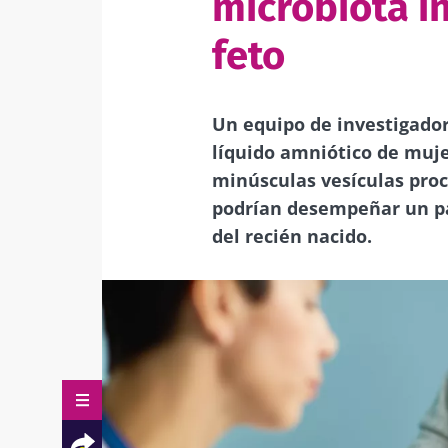
microbiota in
feto
Un equipo de investigador
líquido amniótico de muj
minúsculas vesículas proc
podrían desempeñar un p
del recién nacido.