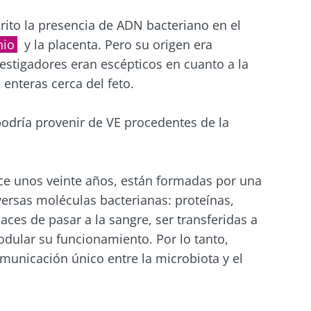
cubrir
rito la presencia de ADN bacteriano en el
 registrarme para recibir más noticias de Biocodex
gido
io
y la placenta. Pero su origen era
acepto las
condiciones generales
de uso y la
política de pro
stigadores eran escépticos en cuanto a la
en el sitio web del Biocodex Microbiota Institute
x Microbiota Institute
 enteras cerca del feto.
liado
Los yogures, los
io
estra
grandes aliados de tu
odría provenir de VE procedentes de la
microbiota intestinal
23/07/202
Independientemente
ce unos veinte años, están formadas por una
ácido y
de la preferencia
rsas moléculas bacterianas: proteínas,
Microbiota
individual por el yogur
os vivos,
una vía po
tradicional, el queso
ces de pasar a la sangre, ser transferidas a
fresco batido o el
el
modular su funcionamiento. Por lo tanto,
skyr,...
municación único entre la microbiota y el
Leer el art
ión
Más información