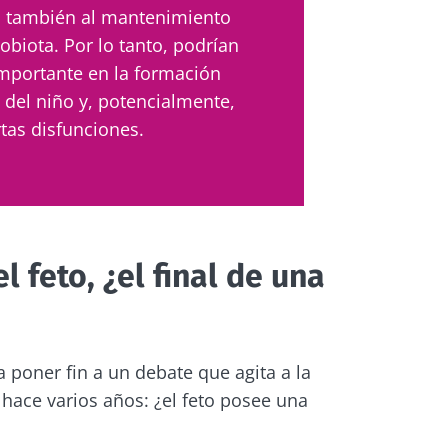
n también al mantenimiento
robiota. Por lo tanto, podrían
 se vaya tan rápido!
mportante en la formación
 del niño y, potencialmente,
unidad de la microbiota y reciba una vez al mes "The
rtas disfunciones.
rá mantenerse informado sobre la microbiota
l feto, ¿el final de una
 registrarme para recibir más noticias de Biocodex
tenerse informado
acepto las
condiciones generales
de uso y la
política de pro
x Microbiota Institute
unidad de la microbiota y reciba una vez al mes "The
irección
 poner fin a un debate que agita a la
rá mantenerse informado sobre la microbiota
io
hace varios años: ¿el feto posee una
 ser redirigido y de dejar nuestro sitio web.