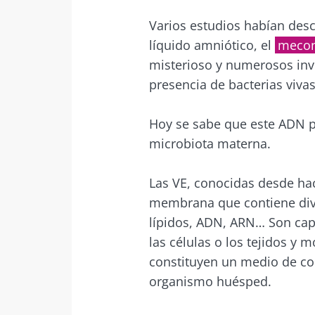
Des
Varios estudios habían desc
Me gustaría
Ser rediri
líquido amniótico, el
mecon
He leído y 
misterioso y numerosos inve
Quedarse 
del Biocode
presencia de bacterias vivas
El kéfir: ¿un a
* Campo obligator
natural de nu
Hoy se sabe que este ADN p
microbiota?
BMI 20-35
microbiota materna.
Ligeramente
Las VE, conocidas desde ha
burbujeante, 
rebosante de
membrana que contiene dive
microorganism
lípidos, ADN, ARN… Son capa
el kéfir está
conquistando 
las células o los tejidos y 
paladar ...
constituyen un medio de co
organismo huésped.
Más informac