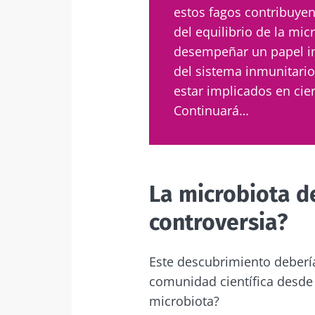
estos fagos contribuye
del equilibrio de la mic
¡No
desempeñar un papel i
del sistema inmunitario
Únase a la com
estar implicados en cie
que le permiti
Continuará…
La microbiota de
Me gustaría
Man
controversia?
He leído y 
del Biocode
Únase a la com
Red
Este descubrimiento debería
que le permiti
* Campo obligator
comunidad científica desde 
BMI 20-35
microbiota?
Está a punto de