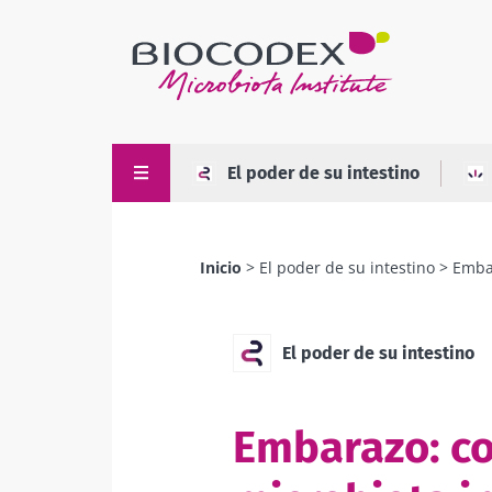
Pasar
al
contenido
principal
El poder de su intestino
Inicio
El poder de su intestino
Embar
Sobrescribir
enlaces
de
El poder de su intestino
ayuda
a
Embarazo: co
la
navegación