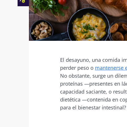
Facebook
Twitter
Mail
El desayuno, una comida im
perder peso o
mantenerse 
No obstante, surge un dilema
proteínas —presentes en lá
capacidad saciante, o resul
dietética —contenida en cop
para el bienestar intestinal?