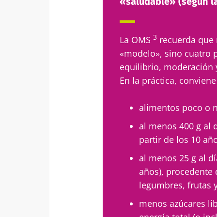
«saludable» (según l
3
La OMS
recuerda que 
«modelo», sino cuatro p
equilibrio, moderación 
En la práctica, convien
alimentos poco o 
al menos 400 g al d
partir de los 10 añ
al menos 25 g al dí
años), procedente d
legumbres, frutas 
menos azúcares lib