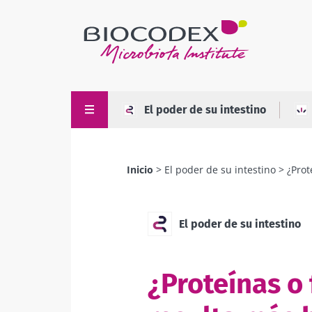
Pasar
al
contenido
principal
El poder de su intestino
Inicio
El poder de su intestino
¿Prot
Sobrescribir
enlaces
de
El poder de su intestino
ayuda
a
¿Proteínas o
la
navegación