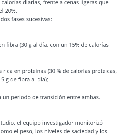
calorías diarias, frente a cenas ligeras que
el 20%.
 se vaya tan rápido!
dos fases sucesivas:
unidad de la microbiota y reciba una vez al mes "The
en fibra (30 g al día, con un 15% de calorías
rá mantenerse informado sobre la microbiota
 rica en proteínas (30 % de calorías proteicas,
 g de fibra al día);
 registrarme para recibir más noticias de Biocodex
tenerse informado
acepto las
condiciones generales
de uso y la
política de pro
n un periodo de transición entre ambas.
x Microbiota Institute
unidad de la microbiota y reciba una vez al mes "The
irección
rá mantenerse informado sobre la microbiota
io
studio, el equipo investigador monitorizó
como el peso, los niveles de saciedad y los
 ser redirigido y de dejar nuestro sitio web.