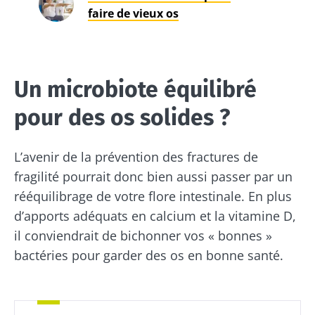
faire de vieux os
Un microbiote équilibré
pour des os solides ?
L’avenir de la prévention des fractures de
Ne partez pas si vite !
fragilité pourrait donc bien aussi passer par un
rééquilibrage de votre flore intestinale. En plus
Rejoignez la communauté du microbiote et
d’apports adéquats en calcium et la vitamine D,
recevez une fois par mois "The Essential"
il conviendrait de bichonner vos « bonnes »
pour rester au courant des dernières
bactéries pour garder des os en bonne santé.
actualités sur le microbiote.
Se tenir informé