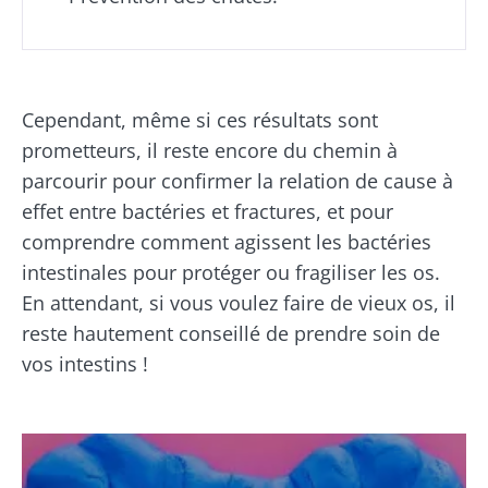
notre
alliés de
microbiote ?
votre
BMI 20-35
microbiote
intestinal
23/07/2026
Légèrement
pétillant,
Cependant, même si ces résultats sont
Microbiotes
acidulé et
Vous êtes
prometteurs, il reste encore du chemin à
et fertilité :
naturellement
plutôt
riche en
une piste à
parcourir pour confirmer la relation de cause à
yaourt,
micro-
explorer
fromage
effet entre bactéries et fractures, et pour
organismes
blanc ou
vivants, le
skyr ? Ces
comprendre comment agissent les bactéries
kéfir séduit de
Lire l'article
spécialités
intestinales pour protéger ou fragiliser les os.
plus e...
laitières
ont un
En attendant, si vous voulez faire de vieux os, il
En savoir plus
point
reste hautement conseillé de prendre soin de
commun :
elles
vos intestins !
chou...
En savoir
plus