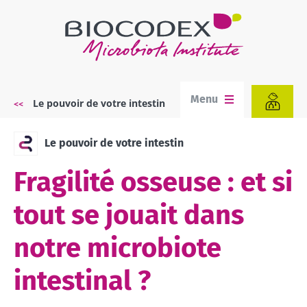
Aller
au
contenu
principal
Menu
Le pouvoir de votre intestin
Fil
d'Ariane
Le pouvoir de votre intestin
Fragilité osseuse : et si
tout se jouait dans
notre microbiote
intestinal ?