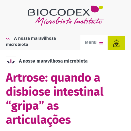
Passar
para
o
conteúdo
principal
A nossa maravilhosa
Navegação
Menu
microbiota
estrutural
A nossa maravilhosa microbiota
Artrose: quando a
disbiose intestinal
“gripa” as
articulações