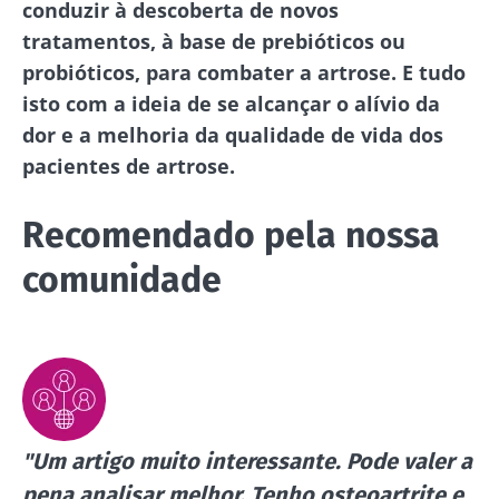
Fique connosco!
conduzir à descoberta de novos
tratamentos, à base de prebióticos ou
probióticos, para combater a artrose. E tudo
Junte-se à comunidade da microbiota e
isto com a ideia de se alcançar o alívio da
receba "The Essential" uma vez por mês para
dor e a melhoria da qualidade de vida dos
se manter atualizado com as últimas notícias
pacientes de artrose.
sobre a microbiota.
Mantenha-se
Recomendado pela nossa
informado
comunidade
Junte-se à comunidade da microbiota e
Gostaria de me inscrever para receber mais
receba "The Essential" uma vez por mês para
informações sobre a Biocodex
se manter atualizado com as últimas notícias
Redirecionamento
Eu li e aceito as
condições gerais de utilização
sobre a microbiota.
e a
política de privacidade
do Biocodex
"Um artigo muito interessante. Pode valer a
Você está prestes a ser redirecionado e
Microbiota Institute.
pena analisar melhor. Tenho osteoartrite e