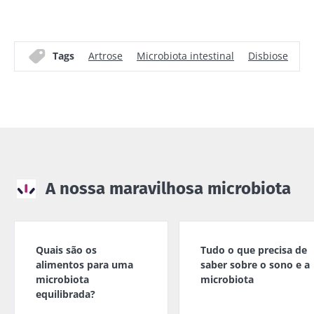
vem conq...
Ler o arti
lácteos têm
um ponto
Descubra mais
em comum:
são
Tags
Artrose
Microbiota intestinal
Disbiose
Mi
excelentes
para a...
Descubra
mais
A nossa maravilhosa microbiota
Quais são os
Tudo o que precisa de
alimentos para uma
saber sobre o sono e a
microbiota
microbiota
equilibrada?