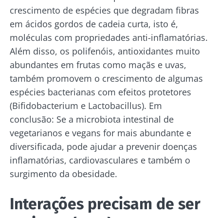
crescimento de espécies que degradam fibras
em ácidos gordos de cadeia curta, isto é,
moléculas com propriedades anti-inflamatórias.
Além disso, os polifenóis, antioxidantes muito
abundantes em frutas como maçãs e uvas,
também promovem o crescimento de algumas
espécies bacterianas com efeitos protetores
(Bifidobacterium e Lactobacillus). Em
conclusão: Se a microbiota intestinal de
Fique connosco!
vegetarianos e vegans for mais abundante e
diversificada, pode ajudar a prevenir doenças
Junte-se à comunidade da microbiota e
inflamatórias, cardiovasculares e também o
receba "The Essential" uma vez por mês para
surgimento da obesidade.
se manter atualizado com as últimas notícias
sobre a microbiota.
Interações precisam de ser