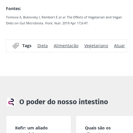
Kefir: um
Os iogurtes,
Microbiota Institute.
Fontes:
aliado natural
os grandes
Old
da nossa
aliados do
* Campo obrigatório
sources
Tomova A, Bukovsky I, Rembert E
et al.
The Effects of Vegetarian and Vegan
microbiota?
teu
Diets on Gut Microbiota.
Front. Nutr.
2019 Apr 17;6:47.
microbioma
BMI 20-35
intestinal
23/07/202
Ligeiramente
efervescente,
Tags
Dieta
Alimentação
Vegetariano
Atuar
Microbiot
com um toque
Prefere
e
ácido e
iogurte,
naturalmente
fertilidade
queijo
rico em
uma pista
fresco ou
microrganismos
explorar
skyr? Estes
vivos, o kefir
produtos
vem conq...
Ler o arti
lácteos têm
um ponto
Descubra mais
em comum:
são
O poder do nosso intestino
excelentes
para a...
Descubra
mais
Kefir: um aliado
Quais são os