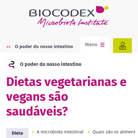
Passar
para
o
conteúdo
principal
Menu
O poder do nosso intestino
Navegação
estrutural
O poder do nosso intestino
Dietas vegetarianas e
vegans são
saudáveis?
A microbiota intestinal
Quais são os alimentos para uma mic
Dieta