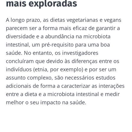
mais exploradas
Mantenha-se
informado
A longo prazo, as dietas vegetarianas e vegans
parecem ser a forma mais eficaz de garantir a
Junte-se à comunidade da microbiota e
Gostaria de me inscrever para receber mais
diversidade e a abundância na microbiota
receba "The Essential" uma vez por mês para
informações sobre a Biocodex
intestinal, um pré-requisito para uma boa
se manter atualizado com as últimas notícias
Redirecionamento
saúde. No entanto, os investigadores
Eu li e aceito as
condições gerais de utilização
sobre a microbiota.
concluíram que devido às diferenças entre os
e a
política de privacidade
do Biocodex
indivíduos (etnia, por exemplo) e por ser um
Você está prestes a ser redirecionado e
Microbiota Institute.
assunto complexo, são necessários estudos
deixar nosso site
* Campo obrigatório
adicionais de forma a caracterizar as interações
entre a dieta e a microbiota intestinal e medir
BMI 20-35
Ser redirecionado
melhor o seu impacto na saúde.
Gostaria de me inscrever para receber mais
Descubra
Ficar no site do Biocodex Microbiota Institute
informações sobre a Biocodex
Eu li e aceito as
condições gerais de utilização
e a
política de privacidade
do Biocodex