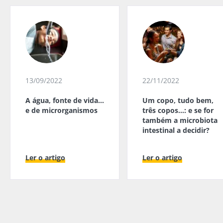
13/09/2022
22/11/2022
A água, fonte de vida…
Um copo, tudo bem,
e de microrganismos
três copos…: e se for
também a microbiota
intestinal a decidir?
Ler o artigo
Ler o artigo