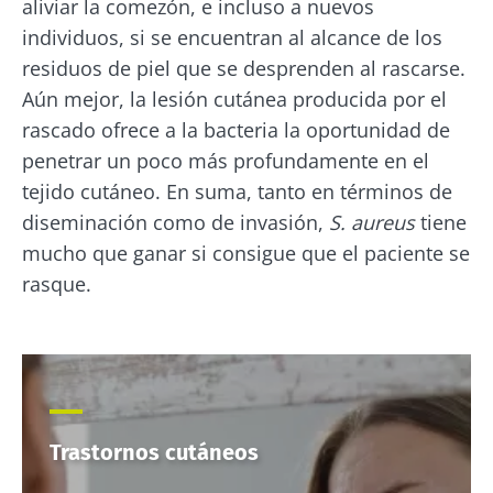
aliviar la comezón, e incluso a nuevos
individuos, si se encuentran al alcance de los
Únase a la comunidad de la microbiota y
residuos de piel que se desprenden al rascarse.
reciba una vez al mes "The Essential" que le
Aún mejor, la lesión cutánea producida por el
permitirá mantenerse informado sobre la
rascado ofrece a la bacteria la oportunidad de
microbiota
penetrar un poco más profundamente en el
tejido cutáneo. En suma, tanto en términos de
diseminación como de invasión,
S. aureus
tiene
Mantenerse informado
mucho que ganar si consigue que el paciente se
rasque.
Únase a la comunidad de la microbiota y
reciba una vez al mes "The Essential" que le
Me gustaría registrarme para recibir más
permitirá mantenerse informado sobre la
noticias de Biocodex
Redirección
microbiota
He leído y acepto las
condiciones generales
de uso y la
política de protección de datos
del
Está a punto de ser redirigido y de dejar
Biocodex Microbiota Institute
Trastornos cutáneos
nuestro sitio web.