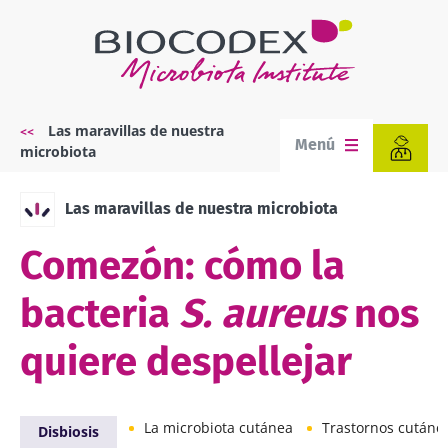
Pasar
al
contenido
principal
Las maravillas de nuestra
Sobrescribir
Menú
microbiota
enlaces
de
ayuda
Las maravillas de nuestra microbiota
a
la
Comezón: cómo la
navegación
bacteria
S. aureus
nos
quiere despellejar
La microbiota cutánea
Trastornos cutáne
Disbiosis