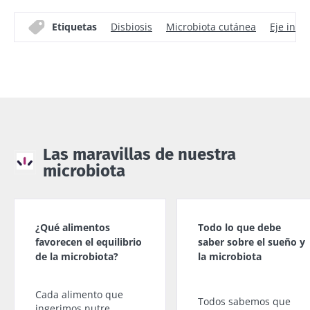
Etiquetas
Disbiosis
Microbiota cutánea
Eje intes
Las maravillas de nuestra
microbiota
¿Qué alimentos
Todo lo que debe
favorecen el equilibrio
saber sobre el sueño y
de la microbiota?
la microbiota
Cada alimento que
Todos sabemos que
ingerimos nutre