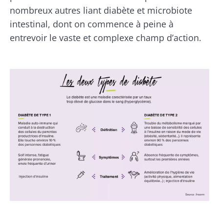
nombreux autres liant diabète et microbiote
intestinal, dont on commence à peine à
entrevoir le vaste et complexe champ d’action.
Image
Ne partez pas si vite !
Rejoignez la communauté du microbiote et
recevez une fois par mois "The Essential"
pour rester au courant des dernières
actualités sur le microbiote.
Se tenir informé
Rejoignez la communauté du microbiote et