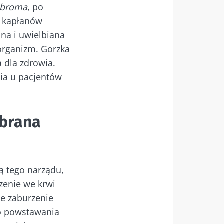
obroma
, po
i kapłanów
ana i uwielbiana
 organizm. Gorzka
a dla zdrowia.
nia u pacjentów
obrana
ą tego narządu,
zenie we krwi
je zaburzenie
do powstawania