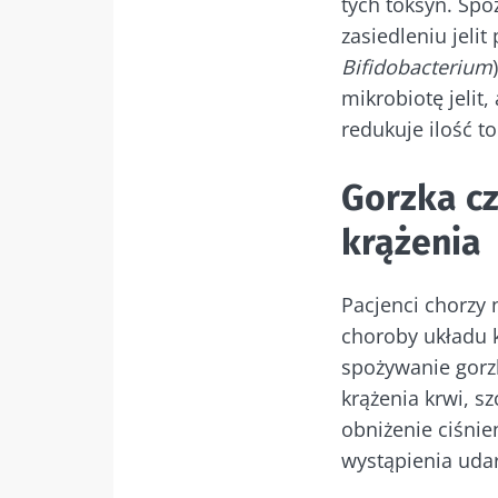
tych toksyn. Spo
zasiedleniu jelit
Nie
Bifidobacterium
mikrobiotę jelit,
redukuje ilość 
Dołącz do społe
być na bieżąco
Gorzka cz
krążenia
Chcę zapre
Pacjenci chorzy 
Bąd
choroby układu k
Zapoznałem
spożywanie gorzk
osobowych
Dołącz do społe
krążenia krwi, s
Prz
być na bieżąco
* Pole obowiązkow
obniżenie ciśnie
wystąpienia uda
BMI 20-35
Zamierzasz prz