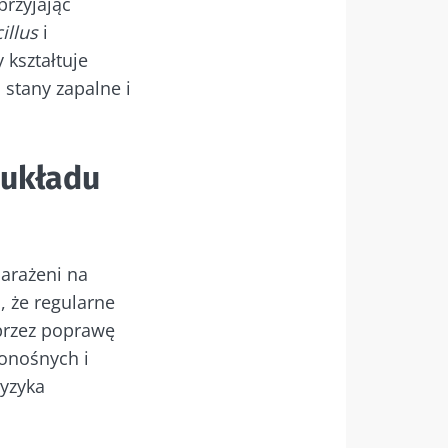
przyjając
illus
i
 kształtuje
a stany zapalne i
ential”, aby
 układu
narażeni na
, że regularne
ony danych
oprzez poprawę
ential”, aby
ionośnych i
ryzyka