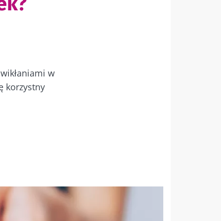
ek?
owikłaniami w
ę korzystny