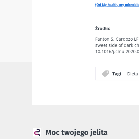
(Od My health, my microbio
Źródła:
Old
sources
Fanton S, Cardozo LFM
sweet side of dark c
10.1016/j.clnu.2020.
Tagi
Dieta
Moc twojego jelita