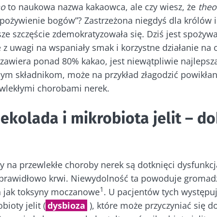
ao
to naukowa nazwa kakaowca, ale czy wiesz, że
the
„pożywienie bogów”? Zastrzeżona niegdyś dla królów 
ze szczęście zdemokratyzowała się. Dziś jest spożyw
 z uwagi na wspaniały smak i korzystne działanie na
 zawiera ponad 80% kakao, jest niewątpliwie najlepsz
nym składnikom, może na przykład złagodzić powikła
ewlekłymi chorobami nerek.
ekolada i mikrobiota jelit – d
cy na przewlekłe choroby nerek są dotknięci dysfunkcj
je prawidłowo krwi. Niewydolność ta powoduje gromad
1
ch jak toksyny moczanowe
. U pacjentów tych występu
ioty jelit (
dysbioza
), które może przyczyniać się 