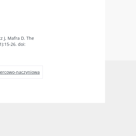
z J, Mafra D. The
1):15-26. doi:
sercowo-naczyniowa
Incydent mózgowo-naczyniowy
pogłęb sw