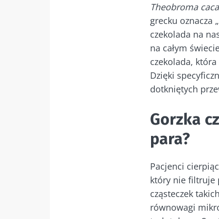
Theobroma cac
grecku oznacza 
czekolada na nas
na całym świecie
czekolada, która
Dzięki specyficz
dotkniętych prz
Gorzka cz
para?
Pacjenci cierpią
który nie filtru
cząsteczek taki
równowagi mikrob