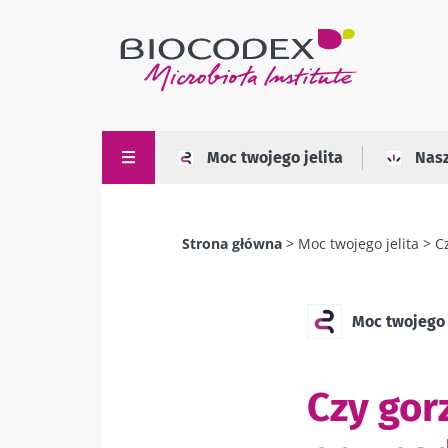
Przejdź
do
treści
Moc twojego jelita
Nas
Strona główna
Moc twojego jelita
C
Ścieżka
nawigacyjna
Moc twojego 
Czy gor