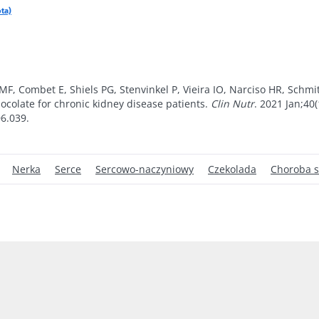
ta)
F, Combet E, Shiels PG, Stenvinkel P, Vieira IO, Narciso HR, Schmit
hocolate for chronic kidney disease patients.
Clin Nutr
. 2021 Jan;40(
06.039.
Nerka
Serce
Sercowo-naczyniowy
Czekolada
Choroba 