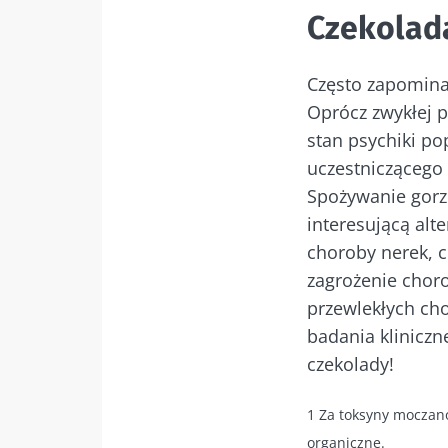
Czekolad
Wię
Chcę zapre
Zostać p
Często zapominam
Zapoznałem
Pobyt na 
Oprócz zwykłej 
osobowych
Kefir – natura
stan psychiki p
* Pole obowiązkow
sprzymierzen
uczestniczącego 
mikrobioty?
BMI 20-35
Spożywanie gorzk
interesującą alt
Lekko musując
choroby nerek, c
kwaskowaty i
zagrożenie chor
naturalnie bo
żywe mikroor
przewlekłych ch
kefir zyskuje 
badania kliniczn
popularności 
mi...
czekolady!
Dowiedz się w
1 Za toksyny moczano
organiczne.