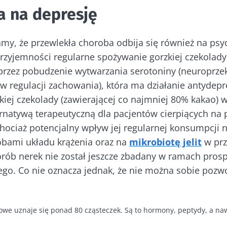
a na depresję
cej informacji
numerować inne wiadomości z Biocodexu
rzekierowany
y, że przewlekła choroba odbija się również na psyc
 się i akceptuję
ogólne warunki korzystania
i
polityka ochr
stronie internetowej Instytutu Microbiota BioCodex
przyjemności regularne spożywanie gorzkiej czekolad
Biocodex Microbiota Institute.
lny
Jogurty – wspaniali
oprzez pobudzenie wytwarzania serotoniny (neuroprze
e
iec
sprzymierzeńcy
w regulacji zachowania), która ma działanie antydepr
mikrobiomu
iej czekolady (zawierającej co najmniej 80% kakao) w
jelitowego
ernatywą terapeutyczną dla pacjentów cierpiących na 
y,
23/07/202
hociaż potencjalny wpływ jej regularnej konsumpcji n
Jogurt, serek czy skyr –
obami układu krążenia oraz na
mikrobiotę jelit
w prz
gaty w
wszystkie te przysmaki
Mikrobiot
ganizmy
mają wspólną cechę:
orób nerek nie został jeszcze zbadany w ramach pro
– nowy ki
na
są dobre dla
badań
ego. Co nie oznacza jednak, że nie można sobie pozwo
wśród
mikrobioty. Od prawie
stu ...
Przeczytaj
ięcej
Dowiedz się więcej
we uznaje się ponad 80 cząsteczek. Są to hormony, peptydy, a naw