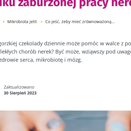
ku zaburzonej pracy ner
Mikrobiota jelit
Co jeść, żeby mieć zrównoważoną mikrobiotę?
 gorzkiej czekolady dziennie może pomóc w walce z p
lekłych chorób nerek? Być może, wziąwszy pod uwag
drowie serca, mikrobiotę i mózg.
Zaktualizowano
30 Sierpień 2023