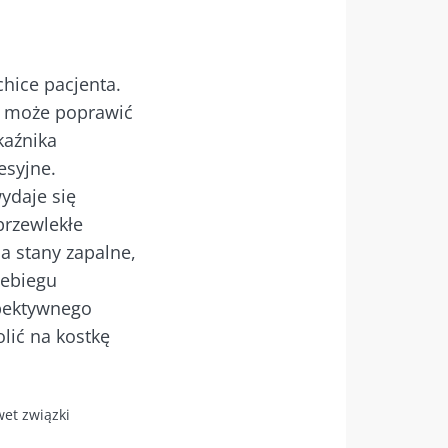
hice pacjenta.
ony danych
y może poprawić
kaźnika
esyjne.
ydaje się
przewlekłe
6
a stany zapalne,
ebiegu
a a płodność
spektywnego
erunek
lić na kostkę
 artykuł
et związki