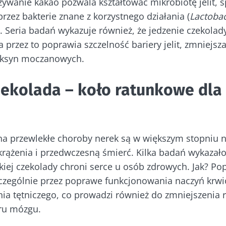
żywanie kakao pozwala kształtować mikrobiotę jelit, s
 przez bakterie znane z korzystnego działania (
Lactobac
 odchodź tak szybko!
). Seria badań wykazuje również, że jedzenie czekolady
 a przez to poprawia szczelność bariery jelit, zmniejsz
toksyn moczanowych.
czności mikrobioty i raz w miesiącu odbieraj „The Ess
 z najnowszymi informacjami o mikrobiocie
ekolada – koło ratunkowe dla
numerować inne wiadomości z Biocodexu
na przewlekłe choroby nerek są w większym stopniu 
ź na bieżąco
rążenia i przedwczesną śmierć. Kilka badań wykazało
 się i akceptuję
ogólne warunki korzystania
i
polityka ochr
iej czekolady chroni serce u osób zdrowych. Jak? P
Biocodex Microbiota Institute.
czności mikrobioty i raz w miesiącu odbieraj „The Ess
zczególnie przez poprawe funkcjonowania naczyń krw
ekierowanie
 z najnowszymi informacjami o mikrobiocie
e
nia tętniczego, co prowadzi również do zmniejszenia 
ru mózgu.
ekierować i opuszczać naszą stronę internetową