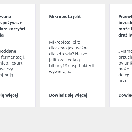
owane
Mikrobiota jelit
Przewl
 spożywcze –
brzuch
larz korzyści
może t
ia
drażli
Mikrobiota jelit:
dlaczego jest ważna
 poddane
„Mamo,
dla zdrowia? Nasze
 fermentacji,
brzuc
jelita zasiedlają
hleb, jogurt,
by uni
biliony1&nbsp;bakterii
ywa czy
może 
wywierają...
zajmują
dolegli
..
brzuc..
ię więcej
Dowiedz się więcej
Dowied