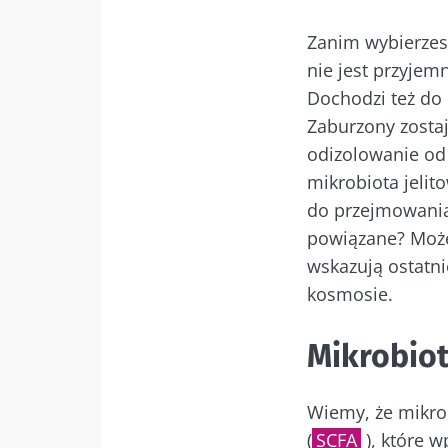
Zanim wybierzesz
nie jest przyjem
Dochodzi też do
Zaburzony zostaj
odizolowanie od
mikrobiota jelit
do przejmowania 
powiązane? Może
wskazują ostatn
kosmosie.
Mikrobio
Wiemy, że mikro
(
SCFA
), które 