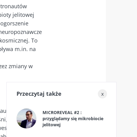
stronautów
oty jelitowej
pogorszenie
 neuropoznawcze
ential”, aby
kosmicznej. To
pływa m.in. na
zez zmiany w
Przeczytaj także
x
ony danych
ential”, aby
nautów,
MICROREVEAL #2 :
przyglądamy się mikrobiocie
śni, metabolizm,
jelitowej
wesprzeć i
aby dostarczyć