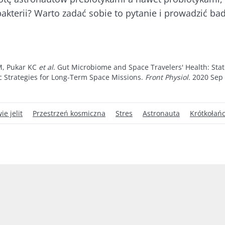
kterii? Warto zadać sobie to pytanie i prowadzić bad
cej informacji
numerować inne wiadomości z Biocodexu
rzekierowany
 się i akceptuję
ogólne warunki korzystania
i
polityka ochr
stronie internetowej Instytutu Microbiota BioCodex
Biocodex Microbiota Institute.
M, Pukar KC
et al
. Gut Microbiome and Space Travelers' Health: Stat
lny
Jogurty – wspaniali
e
ic Strategies for Long-Term Space Missions.
Front Physiol.
2020 Sep 
iec
sprzymierzeńcy
mikrobiomu
jelitowego
ie jelit
Przestrzeń kosmiczna
Stres
Astronauta
Krótkołań
y,
23/07/202
Jogurt, serek czy skyr –
gaty w
wszystkie te przysmaki
Mikrobiot
ganizmy
mają wspólną cechę:
– nowy ki
na
są dobre dla
badań
wśród
mikrobioty. Od prawie
stu ...
Przeczytaj
ięcej
Dowiedz się więcej