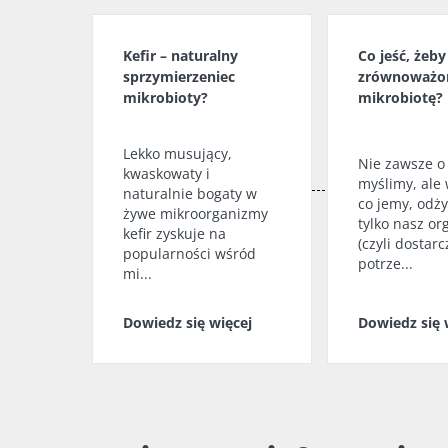
Kefir – naturalny
Co jeść, żeb
sprzymierzeniec
zrównoważo
mikrobioty?
mikrobiotę?
Lekko musujący,
Nie zawsze o
kwaskowaty i
myślimy, ale 
naturalnie bogaty w
co jemy, odży
żywe mikroorganizmy
tylko nasz o
kefir zyskuje na
(czyli dostar
popularności wśród
potrze...
mi...
Dowiedz się więcej
Dowiedz się 