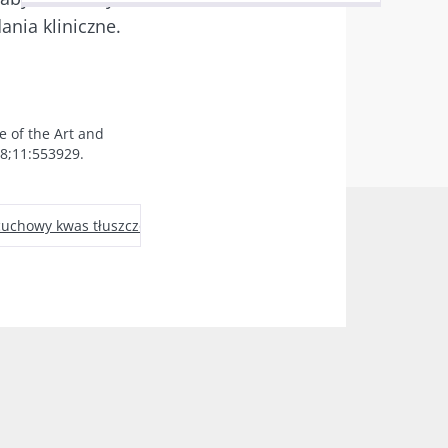
ania kliniczne.
ony danych
e of the Art and
8;11:553929.
cuchowy kwas tłuszczowy
Apetyt
Metabolizm
Mikrobiom
F
6
a a płodność
erunek
 artykuł