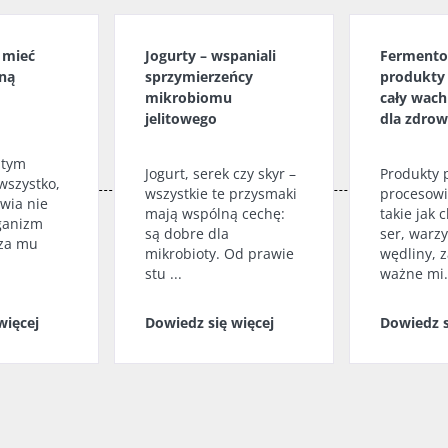
y mieć
Jogurty – wspaniali
Ferment
ną
sprzymierzeńcy
produkty
mikrobiomu
cały wach
jelitowego
dla zdrow
 tym
Jogurt, serek czy skyr –
Produkty
wszystko,
wszystkie te przysmaki
procesowi
wia nie
mają wspólną cechę:
takie jak c
rganizm
są dobre dla
ser, warz
cza mu
mikrobioty. Od prawie
wędliny, 
stu ...
ważne mi.
więcej
Dowiedz się więcej
Dowiedz s