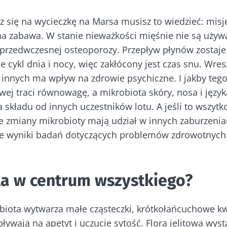
 się na wycieczkę na Marsa musisz to wiedzieć: misj
na zabawa. W stanie nieważkości mięśnie nie są używa
 przedwczesnej osteoporozy. Przepływ płynów zostaje
e cykl dnia i nocy, więc zakłócony jest czas snu. Wres
 innych ma wpływ na zdrowie psychiczne. I jakby teg
owej traci równowagę, a mikrobiota skóry, nosa i języ
składu od innych uczestników lotu. A jeśli to wszytko
 zmiany mikrobioty mają udział w innych zaburzenia
ie wyniki badań dotyczących problemów zdrowotnych
ta w centrum wszystkiego?
biota wytwarza małe cząsteczki, krótkołańcuchowe k
wpływają na apetyt i uczucie sytość. Flora jelitowa wy