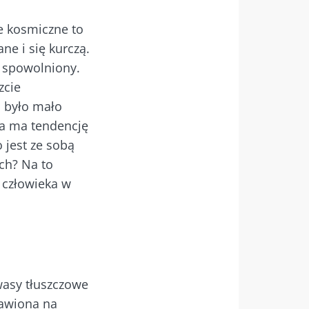
e kosmiczne to
ne i się kurczą.
 spowolniony.
zcie
o było mało
ka ma tendencję
 jest ze sobą
ch? Na to
 człowieka w
wasy tłuszczowe
stawiona na