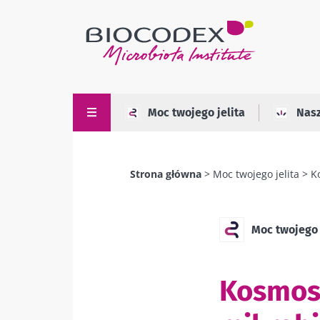
Przejdź
do
treści
Moc twojego jelita
Nas
Strona główna
Moc twojego jelita
K
Ścieżka
nawigacyjna
Moc twojego 
Kosmos