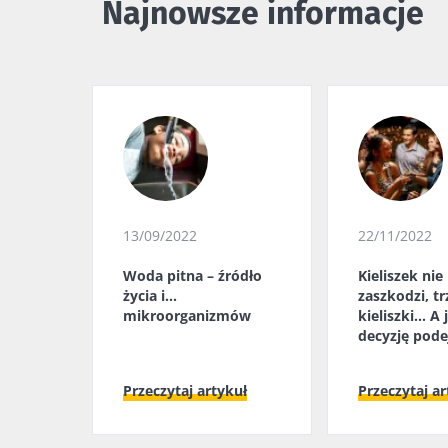
Najnowsze informacje
13/09/2022
22/11/2022
Woda pitna – źródło
Kieliszek nie
życia i...
zaszkodzi, tr
mikroorganizmów
kieliszki... A 
decyzję pod
mikrobiota j
Przeczytaj artykuł
Przeczytaj ar