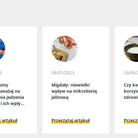
2
04/01/2023
24/06/
biny
Migdały: niewielki
Czy ke
 uważaj na
wpływ na mikrobiotę
korzys
ia jedzenia
jelitową
zdrowie
i ich wpływ
iotę!
j artykuł
Przeczytaj artykuł
Przecz