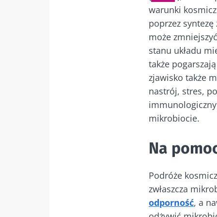
warunki kosmicz
poprzez syntezę
Nie
może zmniejszyć
stanu układu mi
Dołącz do społe
także pogarszają
być na bieżąco
zjawisko także 
nastrój, stres, 
immunologicznyc
mikrobiocie.
Chcę zapre
Bąd
Na pomoc
Zapoznałem
osobowych
Dołącz do społe
Podróże kosmicz
Prz
być na bieżąco
* Pole obowiązkow
zwłaszcza mikrob
odporność
, a n
BMI 20-35
Zamierzasz prz
odżywić mikrobi