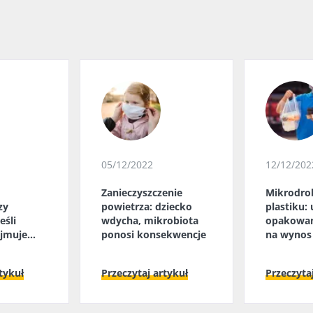
05/12/2022
12/12/202
Zanieczyszczenie
Mikrodro
zy
powietrza: dziecko
plastiku:
jeśli
wdycha, mikrobiota
opakowan
ejmuje
ponosi konsekwencje
na wynos 
elitowa?
na mikrob
tykuł
Przeczytaj artykuł
Przeczyta