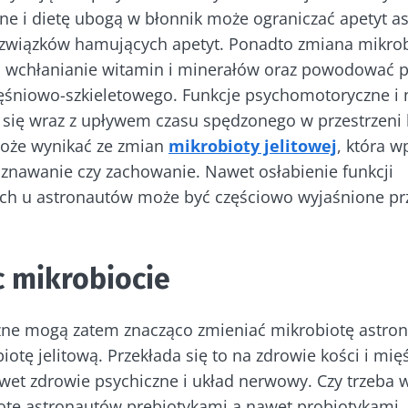
ne i dietę ubogą w błonnik może ograniczać apetyt a
 związków hamujących apetyt. Ponadto zmiana mikrobi
 odchodź tak szybko!
 wchłanianie witamin i minerałów oraz powodować 
ęśniowo-szkieletowego. Funkcje psychomotoryczne i
czności mikrobioty i raz w miesiącu odbieraj „The Ess
 się wraz z upływem czasu spędzonego w przestrzeni 
 z najnowszymi informacjami o mikrobiocie
może wynikać ze zmian
mikrobioty jelitowej
, która w
poznawanie czy zachowanie. Nawet osłabienie funkcji
h u astronautów może być częściowo wyjaśnione pr
numerować inne wiadomości z Biocodexu
ź na bieżąco
 mikrobiocie
 się i akceptuję
ogólne warunki korzystania
i
polityka ochr
Biocodex Microbiota Institute.
czności mikrobioty i raz w miesiącu odbieraj „The Ess
ne mogą zatem znacząco zmieniać mikrobiotę astro
ekierowanie
 z najnowszymi informacjami o mikrobiocie
e
iotę jelitową. Przekłada się to na zdrowie kości i mię
awet zdrowie psychiczne i układ nerwowy. Czy trzeba 
ekierować i opuszczać naszą stronę internetową
otę astronautów prebiotykami a nawet probiotykami, 