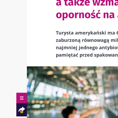
a także wzma
oporność na 
Turysta amerykański ma 6
zaburzoną równowagą mikr
najmniej jednego antybio
pamiętać przed spakowan