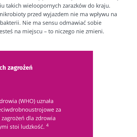
iu takich wieloopornych zarazków do kraju.
 mikrobioty przed wyjazdem nie ma wpływu na
bakterii. Nie ma sensu odmawiać sobie
jesteś na miejscu – to niczego nie zmieni.
ych zagrożeń
Zdrowia (WHO) uznała
eciwdrobnoustrojowe za
 zagrożeń dla zdrowia
4
ymi stoi ludzkość.