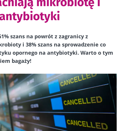
cniają mikrobiotę i
antybiotyki
1% szans na powrót z zagranicy z
obioty i 38% szans na sprowadzenie co
tyku opornego na antybiotyki. Warto o tym
iem bagaży!