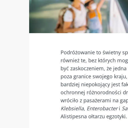
Facebook
Twitter
Mail
Podróżowanie to świetny s
również te, bez których mo
być zaskoczeniem, że jedna
poza granice swojego kraju,
bardziej niepokojący jest fa
ochronnej różnorodności dr
wróciło z pasażerami na gap
Klebsiella
,
Enterobacter
i
Sa
Alistipesna ołtarzu egzotyki.