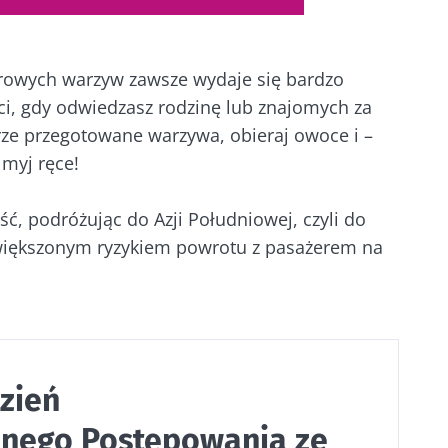
surowych warzyw zawsze wydaje się bardzo
ci, gdy odwiedzasz rodzinę lub znajomych za
rze przegotowane warzywa, obieraj owoce i –
 myj ręce!
ć, podróżując do Azji Południowej, czyli do
 zwiększonym ryzykiem powrotu z pasażerem na
zień
nego Postępowania ze