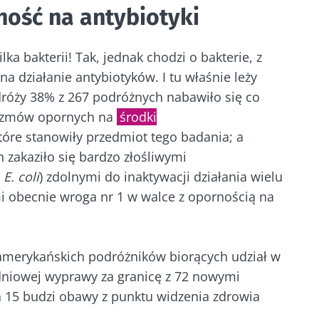
ność na antybiotyki
 odchodź tak szybko!
lka bakterii! Tak, jednak chodzi o bakterie, z
na działanie antybiotyków. I tu właśnie leży
czności mikrobioty i raz w miesiącu odbieraj „The Ess
róży 38% z 267 podróżnych nabawiło się co
 z najnowszymi informacjami o mikrobiocie
nizmów opornych na
środki
tóre stanowiły przedmiot tego badania; a
 zakaziło się bardzo złośliwymi
j
E. coli
) zdolnymi do inaktywacji działania wielu
numerować inne wiadomości z Biocodexu
i obecnie wroga nr 1 w walce z opornością na
ź na bieżąco
 się i akceptuję
ogólne warunki korzystania
i
polityka ochr
Biocodex Microbiota Institute.
czności mikrobioty i raz w miesiącu odbieraj „The Ess
merykańskich podróżników biorących udział w
ekierowanie
 z najnowszymi informacjami o mikrobiocie
e
dniowej wyprawy za granicę z 72 nowymi
h 15 budzi obawy z punktu widzenia zdrowia
ekierować i opuszczać naszą stronę internetową