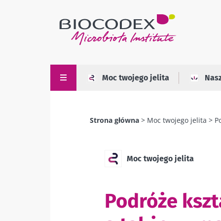
Przejdź
do
treści
Moc twojego jelita
Nas
Strona główna
Moc twojego jelita
P
Ścieżka
nawigacyjna
Moc twojego jelita
Podróże kszt