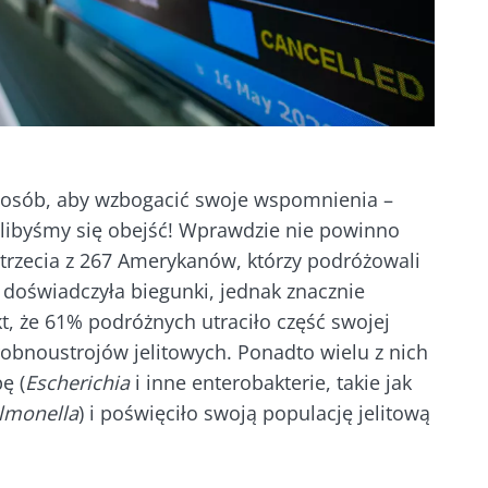
posób, aby wzbogacić swoje wspomnienia –
glibyśmy się obejść! Wprawdzie nie powinno
 trzecia z 267 Amerykanów, którzy podróżowali
 doświadczyła biegunki, jednak znacznie
kt, że 61% podróżnych utraciło część swojej
obnoustrojów jelitowych. Ponadto wielu z nich
ę (
Escherichia
i inne enterobakterie, takie jak
lmonella
) i poświęciło swoją populację jelitową