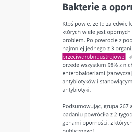
Bakterie a opor
Nie
Ktoś powie, że to zaledwie ki
których wiele jest opornych 
Dołącz do społe
problem. Po powrocie z pod
być na bieżąco
najmniej jednego z 3 orga
przeciwdrobnoustrojowe
k
przede wszystkim 98% z nich
enterobakteriami (zazwycza
Chcę zapre
antybiotyków i stanowiącym
Bąd
antybiotyki.
Zapoznałem
osobowych
Dołącz do społe
Podsumowując, grupa 267 a
Prz
być na bieżąco
* Pole obowiązkow
badaniu powróciła z 2-tygo
genami oporności, z któryc
BMI 20-35
Zamierzasz prz
publicznego!