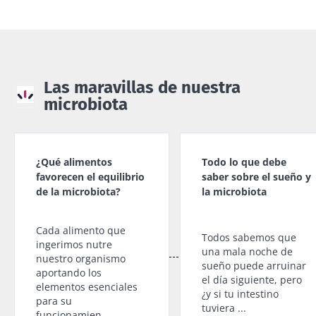
Ligeramente
Independientemente
burbujeante,
de la preferencia
ácido y
individual por el
rebosante de
yogur tradicional, el
microorganismos
queso fresco batido
vivos, el kéfir
Las maravillas de nuestra
o el skyr,...
está
microbiota
conquistando el
paladar ...
Más información
Más información
¿Qué alimentos
Todo lo que debe
favorecen el equilibrio
saber sobre el sueño y
de la microbiota?
la microbiota
Cada alimento que
Todos sabemos que
ingerimos nutre
una mala noche de
nuestro organismo
sueño puede arruinar
aportando los
el día siguiente, pero
elementos esenciales
¿y si tu intestino
para su
tuviera ...
funcionamien...