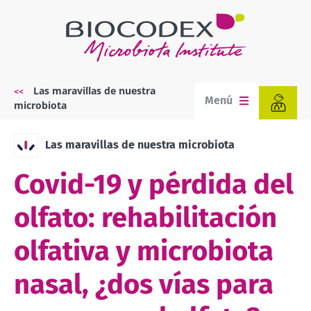
Pasar
al
contenido
principal
Las maravillas de nuestra
Sobrescribir
Menú
microbiota
enlaces
de
ayuda
Las maravillas de nuestra microbiota
a
la
Covid-19 y pérdida del
navegación
olfato: rehabilitación
olfativa y microbiota
nasal, ¿dos vías para