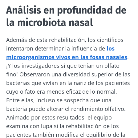
Análisis en profundidad de
la microbiota nasal
Además de esta rehabilitación, los científicos
intentaron determinar la influencia de
los
¡No se vaya tan rápido!
microorganismos vivos en las fosas nasales
.
¡Y los investigadores sí que tenían un olfato
Únase a la comunidad de la microbiota y
fino! Observaron una diversidad superior de las
reciba una vez al mes "The Essential" que le
bacterias que vivían en la nariz de los pacientes
permitirá mantenerse informado sobre la
cuyo olfato era menos eficaz de lo normal.
microbiota
Entre ellas, incluso se sospecha que una
bacteria puede alterar el rendimiento olfativo.
Mantenerse informado
Animado por estos resultados, el equipo
examina con lupa si la rehabilitación de los
Únase a la comunidad de la microbiota y
pacientes también modifica el equilibrio de la