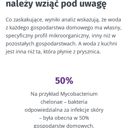
należy wziąć pod uwagę
Zapoznałem się i akceptuję
ogólne warunki
Zamierzasz przekierować i opuszczać naszą
korzystania
i
polityka ochrony danych
stronę internetową
osobowych
Biocodex Microbiota Institute.
Co zaskakujące, wyniki analiz wskazują, że woda
z każdego gospodarstwa domowego ma własny,
* Pole obowiązkowe
Zostać przekierowany
specyficzny profil mikroorganiczny, inny niż w
Chcę zaprenumerować inne wiadomości z
BMI 20-35
pozostałych gospodarstwach. A woda z kuchni
Biocodexu
Pobyt na stronie internetowej Instytutu
jest inna niż ta, która płynie z prysznica.
Microbiota BioCodex
Więcej informacji
Zapoznałem się i akceptuję
ogólne warunki
korzystania
i
polityka ochrony danych
osobowych
Biocodex Microbiota Institute.
50%
Kefir –
Jogurty –
* Pole obowiązkowe
naturalny
wspaniali
Na przykład Mycobacterium
sprzymierzeniec
sprzymierzeńcy
BMI 20-35
mikrobioty?
mikrobiomu
chelonae – bakteria
jelitowego
odpowiedzialna za infekcje skóry
23/07
Lekko musujący,
– była obecna w 50%
kwaskowaty i
Jogurt, serek
Mikro
gospodarstw domowych.
naturalnie
czy skyr –