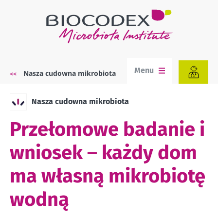
Przejdź
do
treści
Menu
Nasza cudowna mikrobiota
Ścieżka
nawigacyjna
Nasza cudowna mikrobiota
Przełomowe badanie i
wniosek – każdy dom
ma własną mikrobiotę
wodną