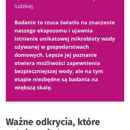
ludzkiej.
Nie odchodź tak
Badanie to rzuca światło na znaczenie
szybko!
naszego ekspozomu i ujawnia
istnienie unikatowej mikrobioty wody
Dołącz do społeczności mikrobioty i raz w
używanej w gospodarstwach
miesiącu odbieraj „The Essential”, aby być na
domowych. Lepsze jej poznanie
bieżąco z najnowszymi informacjami o
otwiera możliwości zapewnienia
mikrobiocie
bezpieczniejszej wody, ale na tym
etapie niezbędne są badania na
Bądź na bieżąco
większą skalę.
Dołącz do społeczności mikrobioty i raz w
miesiącu odbieraj „The Essential”, aby być na
Chcę zaprenumerować inne wiadomości z
bieżąco z najnowszymi informacjami o
Ważne odkrycia, które
Biocodexu
Przekierowanie
mikrobiocie