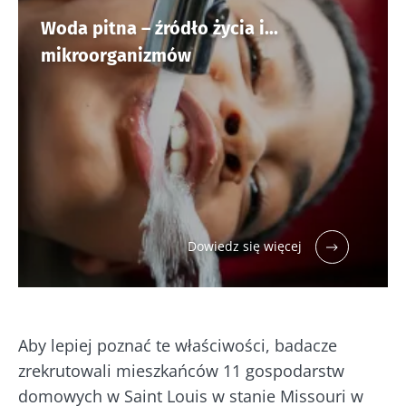
Woda pitna – źródło życia i...
mikroorganizmów
Dowiedz się więcej
Aby lepiej poznać te właściwości, badacze
zrekrutowali mieszkańców 11 gospodarstw
domowych w Saint Louis w stanie Missouri w