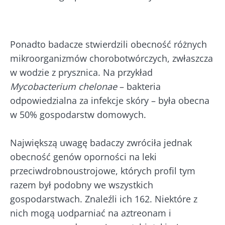
a pło
bogaty w żywe
wszystkie te
– now
mikroorganizmy
przysmaki mają
kieru
kefir zyskuje na
wspólną cechę:
bada
popularności
są dobre dla
wśród mi...
mikrobioty. Od
Ponadto badacze stwierdzili obecność różnych
Przec
prawie stu ...
artyk
mikroorganizmów chorobotwórczych, zwłaszcza
Dowiedz się
więcej
w wodzie z prysznica. Na przykład
Dowiedz się
więcej
Mycobacterium chelonae
– bakteria
odpowiedzialna za infekcje skóry – była obecna
w 50% gospodarstw domowych.
Największą uwagę badaczy zwróciła jednak
obecność genów oporności na leki
przeciwdrobnoustrojowe, których profil tym
razem był podobny we wszystkich
gospodarstwach. Znaleźli ich 162. Niektóre z
nich mogą uodparniać na aztreonam i