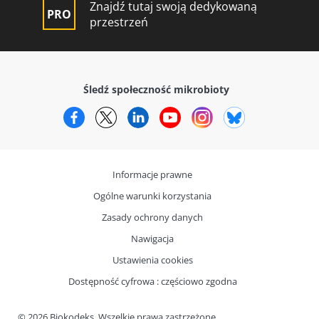
Znajdź tutaj swoją dedykowaną
przestrzeń
Śledź społeczność mikrobioty
Facebook
Twitter
LinkedIn
YouTube
Instagram
Bluesky
Informacje prawne
Ogólne warunki korzystania
Zasady ochrony danych
Nawigacja
Ustawienia cookies
Dostępność cyfrowa : częściowo zgodna
© 2026 Biokodeks. Wszelkie prawa zastrzeżone