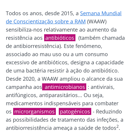
Publicado em
Atualizado em
03 Novembro 2021
01 Dezembro 2025
Todos os anos, desde 2015, a
Semana Mundial
de Conscientização sobre a RAM
(WAAW)
sensibiliza-nos relativamente ao aumento da
resistência aos
antibióticos
(também chamada
de antibiorresistência). Este fenómeno,
associado ao mau uso ou a um consumo
excessivo de antibióticos, designa a capacidade
de uma bactéria resistir à ação do antibiótico.
Desde 2020, a WAAW ampliou o alcance da sua
campanha aos
antimicrobianos
: antivirais,
antifúngicos, antiparasitários... Ou seja,
medicamentos indispensáveis para combater
os
microrganismos
patogénicos
- Reduzindo
as possibilidades de tratamento das infeções, a
2
antibiorresistência ameaça a saúde de todos
.