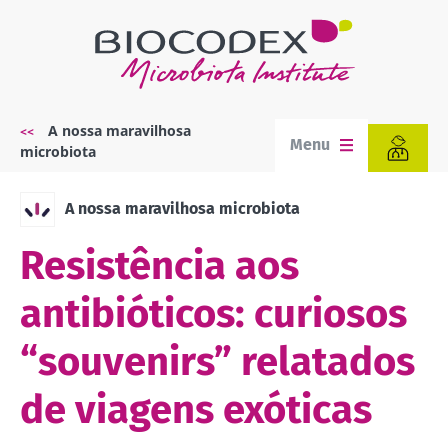
Passar
para
o
conteúdo
principal
A nossa maravilhosa
Navegação
Menu
microbiota
estrutural
A nossa maravilhosa microbiota
Resistência aos
antibióticos: curiosos
“souvenirs” relatados
de viagens exóticas