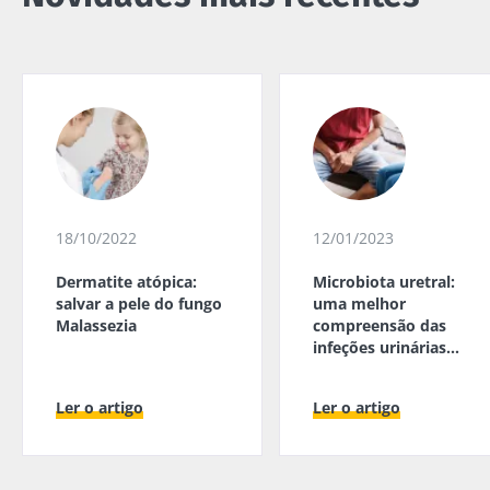
18/10/2022
12/01/2023
Dermatite atópica:
Microbiota uretral:
salvar a pele do fungo
uma melhor
Malassezia
compreensão das
infeções urinárias
masculinas
Ler o artigo
Ler o artigo