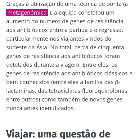
Graças à utilização de uma técnica de ponta (a
e a
política de privacidade
do Biocodex
Kefir: um
Os iogurtes,
metagenómica
), a equipa constatou um
Microbiota Institute.
aliado natural
os grandes
aumento do número de genes de resistência
da nossa
aliados do
* Campo obrigatório
aos antibióticos entre a partida e o regresso,
microbiota?
teu
microbioma
particularmente nos viajantes vindos do
BMI 20-35
intestinal
23/07/202
sudeste da Ásia. No total, cerca de cinquenta
Ligeiramente
efervescente,
genes de resistência aos antibióticos foram
Microbiot
com um toque
Prefere
e
detetados durante a viagem. Entre eles, os
ácido e
iogurte,
naturalmente
fertilidade
queijo
genes de resistência aos antibióticos clássicos e
rico em
uma pista
fresco ou
microrganismos
bem conhecidos (entre eles a família das β-
explorar
skyr? Estes
vivos, o kefir
produtos
lactaminas, das tetraciclinas fluoroquinolonas
vem conq...
Ler o arti
lácteos têm
entre outros) como também de novos genes
um ponto
Descubra mais
em comum:
nunca antes identificados.
são
excelentes
para a...
Viajar: uma questão de
Descubra