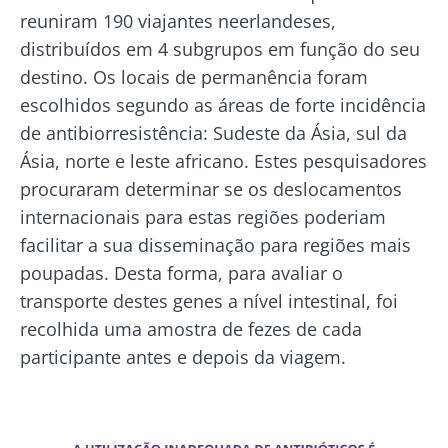
reuniram 190 viajantes neerlandeses,
distribuídos em 4 subgrupos em função do seu
destino. Os locais de permanência foram
escolhidos segundo as áreas de forte incidência
de antibiorresistência: Sudeste da Ásia, sul da
Ásia, norte e leste africano. Estes pesquisadores
procuraram determinar se os deslocamentos
internacionais para estas regiões poderiam
facilitar a sua disseminação para regiões mais
poupadas. Desta forma, para avaliar o
Fique connosco!
transporte destes genes a nível intestinal, foi
recolhida uma amostra de fezes de cada
Junte-se à comunidade da microbiota e
participante antes e depois da viagem.
receba "The Essential" uma vez por mês para
se manter atualizado com as últimas notícias
Imagem
sobre a microbiota.