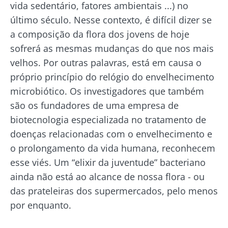
vida sedentário, fatores ambientais ...) no
último século. Nesse contexto, é difícil dizer se
a composição da flora dos jovens de hoje
Fique connosco!
sofrerá as mesmas mudanças do que nos mais
velhos. Por outras palavras, está em causa o
Junte-se à comunidade da microbiota e
próprio princípio do relógio do envelhecimento
receba "The Essential" uma vez por mês para
microbiótico. Os investigadores que também
se manter atualizado com as últimas notícias
são os fundadores de uma empresa de
sobre a microbiota.
biotecnologia especializada no tratamento de
doenças relacionadas com o envelhecimento e
Mantenha-se
o prolongamento da vida humana, reconhecem
informado
esse viés. Um “elixir da juventude” bacteriano
ainda não está ao alcance de nossa flora - ou
Junte-se à comunidade da microbiota e
das prateleiras dos supermercados, pelo menos
Gostaria de me inscrever para receber mais
receba "The Essential" uma vez por mês para
por enquanto.
informações sobre a Biocodex
se manter atualizado com as últimas notícias
Redirecionamento