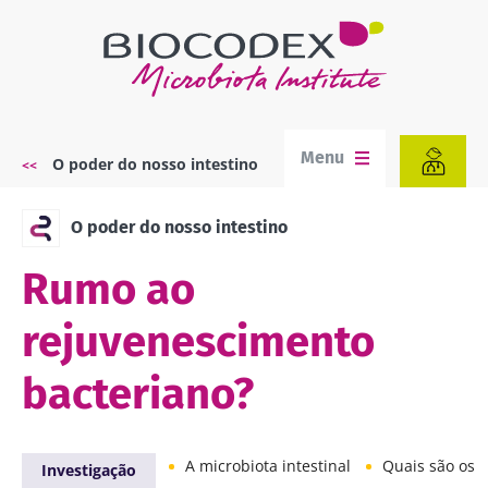
Passar
para
o
conteúdo
principal
Menu
O poder do nosso intestino
Navegação
estrutural
O poder do nosso intestino
Rumo ao
rejuvenescimento
bacteriano?
A microbiota intestinal
Quais são os alimentos 
Investigação