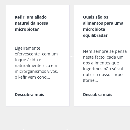
naturalmente
fertilidade
queijo
rico em
uma pista
fresco ou
microrganismos
explorar
skyr? Estes
Kefir: um aliado
Quais são os
vivos, o kefir
produtos
natural da nossa
alimentos para uma
vem conq...
Ler o arti
lácteos têm
microbiota?
microbiota
um ponto
equilibrada?
Descubra mais
em comum:
são
excelentes
Ligeiramente
Nem sempre se pensa
para a...
efervescente, com um
neste facto: cada um
toque ácido e
dos alimentos que
Descubra
naturalmente rico em
ingerimos não só vai
mais
microrganismos vivos,
nutrir o nosso corpo
o kefir vem conq...
(forne...
Descubra mais
Descubra mais