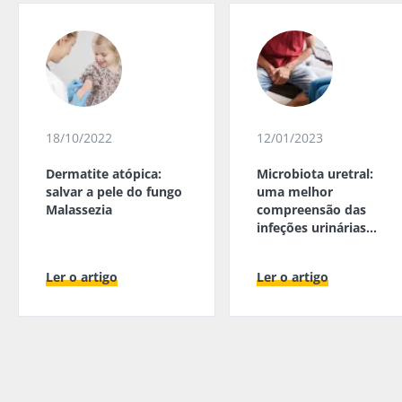
18/10/2022
12/01/2023
Dermatite atópica:
Microbiota uretral:
salvar a pele do fungo
uma melhor
Malassezia
compreensão das
infeções urinárias
masculinas
Ler o artigo
Ler o artigo