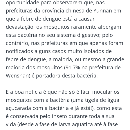
oportunidade para observarem que, nas
prefeituras da província chinesa de Yunnan em
Fique connosco!
que a febre de dengue está a causar
devastação, os mosquitos raramente albergam
Junte-se à comunidade da microbiota e
esta bactéria no seu sistema digestivo; pelo
receba "The Essential" uma vez por mês para
contrário, nas prefeituras em que apenas foram
se manter atualizado com as últimas notícias
notificados alguns casos muito isolados de
sobre a microbiota.
febre de dengue, a maioria, ou mesmo a grande
Mantenha-se
maioria dos mosquitos (91,7% na prefeitura de
Wenshan) é portadora desta bactéria.
informado
E a boa notícia é que não só é fácil inocular os
Junte-se à comunidade da microbiota e
Gostaria de me inscrever para receber mais
mosquitos com a bactéria (uma tigela de água
receba "The Essential" uma vez por mês para
informações sobre a Biocodex
açucarada com a bactéria e já está!), como esta
se manter atualizado com as últimas notícias
Redirecionamento
é conservada pelo inseto durante toda a sua
Eu li e aceito as
condições gerais de utilização
sobre a microbiota.
vida (desde a fase de larva aquática até à fase
e a
política de privacidade
do Biocodex