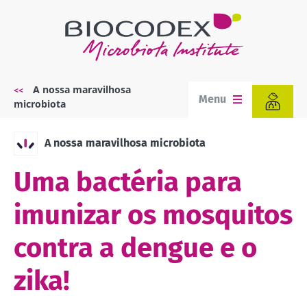
Passar
para
o
conteúdo
principal
A nossa maravilhosa
Navegação
Menu
microbiota
estrutural
A nossa maravilhosa microbiota
Uma bactéria para
imunizar os mosquitos
contra a dengue e o
zika!