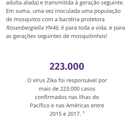
adulta alada) e transmitida à geração seguinte.
Você está prestes a ser redirecionado e
Microbiota Institute.
Em suma, uma vez inoculada uma população
deixar nosso site
* Campo obrigatório
de mosquitos com a bactéria protetora
BMI 20-35
Rosenbergiella
YN46
, é para toda a vida, e para
Ser redirecionado
as gerações seguintes de mosquitinhos!
Gostaria de me inscrever para receber mais
Descubra
Ficar no site do Biocodex Microbiota Institute
informações sobre a Biocodex
Eu li e aceito as
condições gerais de utilização
e a
política de privacidade
do Biocodex
223.000
Kefir: um
Os iogurtes,
Microbiota Institute.
aliado natural
os grandes
O vírus Zika foi responsável por
da nossa
aliados do
* Campo obrigatório
microbiota?
teu
mais de 223.000 casos
microbioma
BMI 20-35
confirmados nas Ilhas do
intestinal
23/07/202
Ligeiramente
Pacífico e nas Américas entre
efervescente,
2015 e 2017. ¹
Microbiot
com um toque
Prefere
e
ácido e
iogurte,
naturalmente
fertilidade
queijo
rico em
uma pista
fresco ou