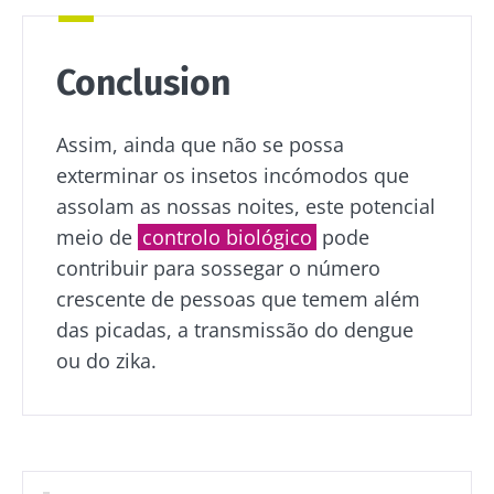
microrganismos
explorar
skyr? Estes
vivos, o kefir
produtos
vem conq...
Ler o arti
lácteos têm
um ponto
Conclusion
Descubra mais
em comum:
são
excelentes
Assim, ainda que não se possa
para a...
exterminar os insetos incómodos que
Descubra
assolam as nossas noites, este potencial
mais
meio de
controlo biológico
pode
contribuir para sossegar o número
crescente de pessoas que temem além
das picadas, a transmissão do dengue
ou do zika.