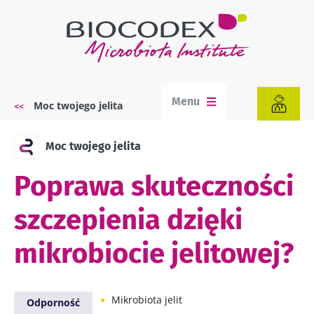
Przejdź
do
treści
Menu
Moc twojego jelita
Ścieżka
nawigacyjna
Moc twojego jelita
Poprawa skuteczności
szczepienia dzięki
mikrobiocie jelitowej?
Mikrobiota jelit
Odporność