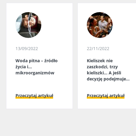
13/09/2022
22/11/2022
Woda pitna – źródło
Kieliszek nie
życia i...
zaszkodzi, trzy
mikroorganizmów
kieliszki... A jeśli
decyzję podejmuje
mikrobiota jelitowa?
Przeczytaj artykuł
Przeczytaj artykuł