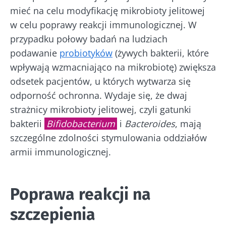
mieć na celu modyfikację mikrobioty jelitowej
w celu poprawy reakcji immunologicznej. W
przypadku połowy badań na ludziach
podawanie
probiotyków
(żywych bakterii, które
wpływają wzmacniająco na mikrobiotę) zwiększa
odsetek pacjentów, u których wytwarza się
odporność ochronna. Wydaje się, że dwaj
strażnicy mikrobioty jelitowej, czyli gatunki
bakterii
Bifidobacterium
i
Bacteroides
, mają
Nie odchodź tak
szczególne zdolności stymulowania oddziałów
szybko!
armii immunologicznej.
Dołącz do społeczności mikrobioty i raz w
miesiącu odbieraj „The Essential”, aby być na
Poprawa reakcji na
bieżąco z najnowszymi informacjami o
szczepienia
mikrobiocie