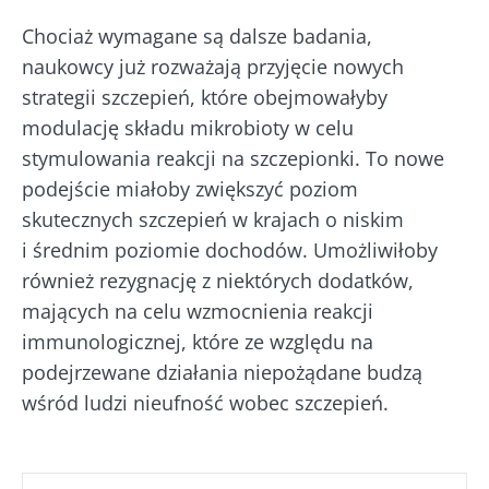
Bądź na bieżąco
Chociaż wymagane są dalsze badania,
naukowcy już rozważają przyjęcie nowych
Dołącz do społeczności mikrobioty i raz w
strategii szczepień, które obejmowałyby
miesiącu odbieraj „The Essential”, aby być na
modulację składu mikrobioty w celu
Chcę zaprenumerować inne wiadomości z
bieżąco z najnowszymi informacjami o
stymulowania reakcji na szczepionki. To nowe
Biocodexu
Przekierowanie
mikrobiocie
podejście miałoby zwiększyć poziom
skutecznych szczepień w krajach o niskim
Zapoznałem się i akceptuję
ogólne warunki
Zamierzasz przekierować i opuszczać naszą
i średnim poziomie dochodów. Umożliwiłoby
korzystania
i
polityka ochrony danych
stronę internetową
osobowych
Biocodex Microbiota Institute.
również rezygnację z niektórych dodatków,
mających na celu wzmocnienia reakcji
* Pole obowiązkowe
Zostać przekierowany
immunologicznej, które ze względu na
Chcę zaprenumerować inne wiadomości z
BMI 20-35
podejrzewane działania niepożądane budzą
Biocodexu
Pobyt na stronie internetowej Instytutu
wśród ludzi nieufność wobec szczepień.
Microbiota BioCodex
Więcej informacji
Zapoznałem się i akceptuję
ogólne warunki
korzystania
i
polityka ochrony danych
osobowych
Biocodex Microbiota Institute.