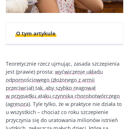
O tym artykule
Opublikowano
Zaktualizowano
16 Grudzień 2022
14 Maj 2024
Teoretycznie rzecz ujmując, zasada szczepienia
jest (prawie) prosta:
wyćwiczenie układu
odpornościowego (złożonego z armii
przeciwciał) tak, aby szybko reagował
w przypadku ataku czynnika chorobotwórczego
(agresora).
Tyle tylko, że w praktyce nie działa to
u wszystkich – chociaż co roku szczepienie
przyczynia się do uratowania milionów istnień
ludzkich, zwłaszcza małych dzieci, które są