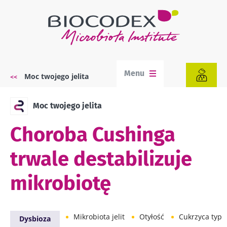
Przejdź
do
treści
Menu
Moc twojego jelita
Ścieżka
nawigacyjna
Moc twojego jelita
Choroba Cushinga
trwale destabilizuje
mikrobiotę
Mikrobiota jelit
Otyłość
Cukrzyca typu
Dysbioza