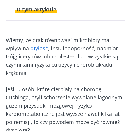
O tym artykule
Opublikowano
Zaktualizowano
19 Wrzesień 2023
26 Wrzesień 2023
Wiemy, że brak równowagi mikrobioty ma
wpływ na
otyłość
, insulinooporność, nadmiar
trójglicerydów lub cholesterolu – wszystkie są
czynnikami ryzyka cukrzycy i chorób układu
krążenia.
Jeśli u osób, które cierpiały na chorobę
Cushinga, czyli schorzenie wywołane łagodnym
guzem przysadki mózgowej, ryzyko
kardiometaboliczne jest wyższe nawet kilka lat
po remisji, to czy powodem może być również
dysbioza?