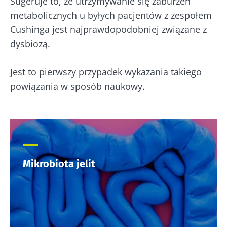
Sugeruje to, że utrzymywanie się zaburzeń
a pło
bogaty w żywe
wszystkie te
– now
metabolicznych u byłych pacjentów z zespołem
mikroorganizmy
przysmaki mają
kieru
kefir zyskuje na
wspólną cechę:
Cushinga jest najprawdopodobniej związane z
bada
popularności
są dobre dla
dysbiozą.
wśród mi...
mikrobioty. Od
Przec
prawie stu ...
artyk
Dowiedz się
Jest to pierwszy przypadek wykazania takiego
więcej
Dowiedz się
więcej
powiązania w sposób naukowy.
Mikrobiota jelit