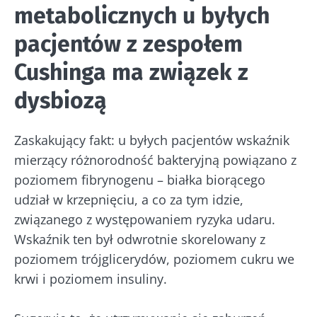
metabolicznych u byłych
Zapoznałem się i akceptuję
ogólne warunki
Zamierzasz przekierować i opuszczać naszą
korzystania
i
polityka ochrony danych
pacjentów z zespołem
stronę internetową
osobowych
Biocodex Microbiota Institute.
Cushinga ma związek z
* Pole obowiązkowe
Zostać przekierowany
dysbiozą
Chcę zaprenumerować inne wiadomości z
BMI 20-35
Biocodexu
Pobyt na stronie internetowej Instytutu
Microbiota BioCodex
Zaskakujący fakt: u byłych pacjentów wskaźnik
Więcej informacji
Zapoznałem się i akceptuję
ogólne warunki
mierzący różnorodność bakteryjną powiązano z
korzystania
i
polityka ochrony danych
poziomem fibrynogenu – białka biorącego
osobowych
Biocodex Microbiota Institute.
udział w krzepnięciu, a co za tym idzie,
Kefir –
Jogurty –
* Pole obowiązkowe
związanego z występowaniem ryzyka udaru.
naturalny
wspaniali
sprzymierzeniec
sprzymierzeńcy
Wskaźnik ten był odwrotnie skorelowany z
BMI 20-35
mikrobioty?
mikrobiomu
poziomem trójglicerydów, poziomem cukru we
jelitowego
23/07
krwi i poziomem insuliny.
Lekko musujący,
kwaskowaty i
Jogurt, serek
Mikro
naturalnie
czy skyr –