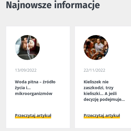
Najnowsze informacje
13/09/2022
22/11/2022
Woda pitna – źródło
Kieliszek nie
życia i...
zaszkodzi, trzy
mikroorganizmów
kieliszki... A jeśli
decyzję podejmuje
mikrobiota jelitowa?
Przeczytaj artykuł
Przeczytaj artykuł