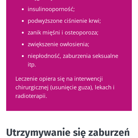
insulinooporność;
Nie odchodź tak
podwyższone ciśnienie krwi;
szybko!
zanik mięśni i osteoporoza;
zwiększenie owłosienia;
Dołącz do społeczności mikrobioty i raz w
niepłodność, zaburzenia seksualne
miesiącu odbieraj „The Essential”, aby być na
itp.
bieżąco z najnowszymi informacjami o
mikrobiocie
Leczenie opiera się na interwencji
chirurgicznej (usunięcie guza), lekach i
Bądź na bieżąco
radioterapii.
Dołącz do społeczności mikrobioty i raz w
miesiącu odbieraj „The Essential”, aby być na
Chcę zaprenumerować inne wiadomości z
bieżąco z najnowszymi informacjami o
Utrzymywanie się zaburzeń
Biocodexu
Przekierowanie
mikrobiocie