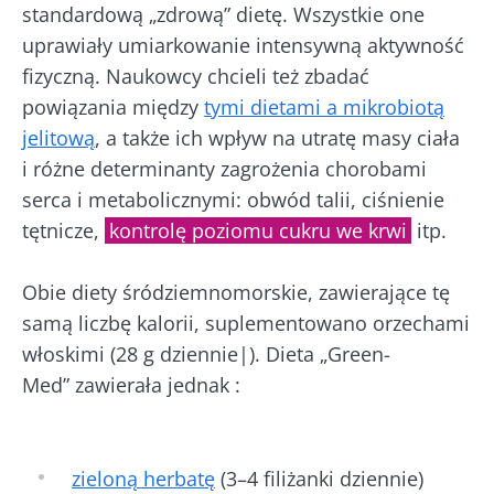
standardową „zdrową” dietę. Wszystkie one
uprawiały umiarkowanie intensywną aktywność
fizyczną. Naukowcy chcieli też zbadać
powiązania między
tymi dietami a mikrobiotą
jelitową
, a także ich wpływ na utratę masy ciała
i różne determinanty zagrożenia chorobami
serca i metabolicznymi: obwód talii, ciśnienie
tętnicze,
kontrolę poziomu cukru we krwi
itp.
Obie diety śródziemnomorskie, zawierające tę
samą liczbę kalorii, suplementowano orzechami
włoskimi (28 g dziennie|). Dieta „Green-
Med” zawierała jednak :
zieloną herbatę
(3–4 filiżanki dziennie)