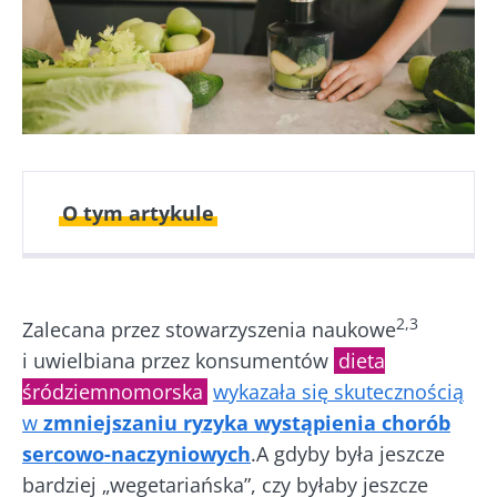
O tym artykule
Opublikowano
Zaktualizowano
21 Czerwiec 2022
10 Sierpień 2023
2,3
Zalecana przez stowarzyszenia naukowe
i uwielbiana przez konsumentów
dieta
śródziemnomorska
wykazała się skutecznością
w
zmniejszaniu ryzyka wystąpienia chorób
sercowo-naczyniowych
.A gdyby była jeszcze
bardziej „wegetariańska”, czy byłaby jeszcze