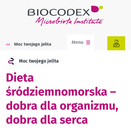
Przejdź
do
treści
Menu
Moc twojego jelita
Ścieżka
nawigacyjna
Moc twojego jelita
Dieta
śródziemnomorska –
dobra dla organizmu,
dobra dla serca