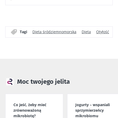
Tagi
Dieta śródziemnomorska
Dieta
Otyłość
S
Moc twojego jelita
Co jeść, żeby mieć
Jogurty – wspaniali
zrównoważoną
sprzymierzeńcy
mikrobiotę?
mikrobiomu