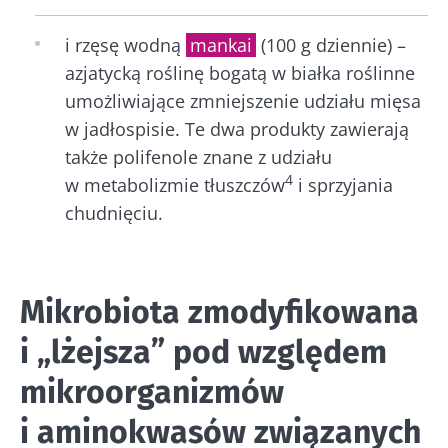
i rzęsę wodną
mankai
(100 g dziennie) –
azjatycką roślinę bogatą w białka roślinne
umożliwiające zmniejszenie udziału mięsa
w jadłospisie. Te dwa produkty zawierają
także polifenole znane z udziału
4
w metabolizmie tłuszczów
i sprzyjania
chudnięciu.
Mikrobiota zmodyfikowana
i „lżejsza” pod względem
mikroorganizmów
i aminokwasów związanych