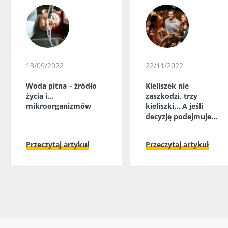
13/09/2022
22/11/2022
Woda pitna – źródło
Kieliszek nie
życia i...
zaszkodzi, trzy
mikroorganizmów
kieliszki... A jeśli
decyzję podejmuje
mikrobiota jelitowa?
Przeczytaj artykuł
Przeczytaj artykuł