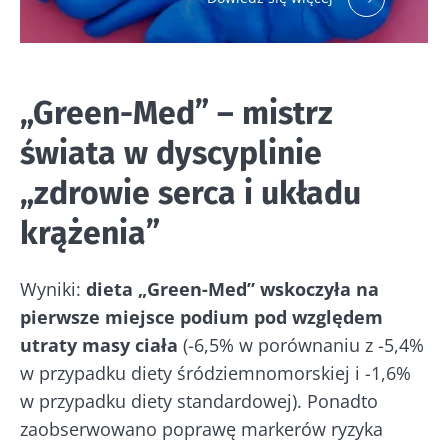
Jogurty –
* Pole obowiązkowe
wspaniali
sprzymierzeńcy
BMI 20-35
mikrobiomu
jelitowego
„Green-Med” – mistrz
23/07/2026
16/07/202
świata w dyscyplinie
Jogurt, serek
Mikrobiota
Czy
czy skyr –
a płodność
bakterie
„zdrowie serca i układu
wszystkie te
– nowy
obecne w
przysmaki mają
kierunek
guzie mo
wspólną cechę:
krążenia”
badań
pomóc
są dobre dla
przewidzi
mikrobioty. Od
Przeczytaj
Przeczyta
przebieg
prawie stu ...
artykuł
artykuł
Wyniki:
dieta „Green-Med” wskoczyła na
raka jelit
grubego?
Dowiedz się
pierwsze miejsce podium pod względem
więcej
utraty masy ciała
(-6,5% w porównaniu z -5,4%
w przypadku diety śródziemnomorskiej i -1,6%
w przypadku diety standardowej). Ponadto
zaobserwowano poprawę markerów ryzyka