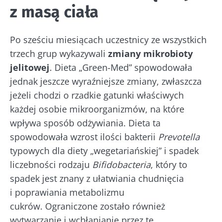
z masą ciała
Po sześciu miesiącach uczestnicy ze wszystkich
trzech grup wykazywali
zmiany mikrobioty
jelitowej
. Dieta „Green-Med” spowodowała
jednak jeszcze wyraźniejsze zmiany, zwłaszcza
jeżeli chodzi o rzadkie gatunki właściwych
każdej osobie mikroorganizmów, na które
Nie odchodź tak
wpływa sposób odżywiania. Dieta ta
szybko!
spowodowała wzrost ilości bakterii
Prevotella
typowych dla diety „wegetariańskiej” i spadek
Dołącz do społeczności mikrobioty i raz w
liczebności rodzaju
Bifidobacteria
, który to
miesiącu odbieraj „The Essential”, aby być na
spadek jest znany z ułatwiania chudnięcia
bieżąco z najnowszymi informacjami o
i poprawiania metabolizmu
mikrobiocie
cukrów. Ograniczone zostało również
wytwarzanie i wchłanianie przez te