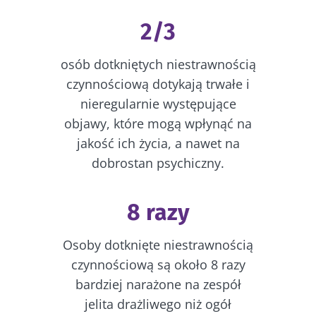
2/3
Nie odchodź tak
szybko!
osób dotkniętych niestrawnością
czynnościową dotykają trwałe i
Dołącz do społeczności mikrobioty i raz w
nieregularnie występujące
miesiącu odbieraj „The Essential”, aby być na
objawy, które mogą wpłynąć na
bieżąco z najnowszymi informacjami o
jakość ich życia, a nawet na
mikrobiocie
dobrostan psychiczny.
Bądź na bieżąco
8 razy
Dołącz do społeczności mikrobioty i raz w
Osoby dotknięte niestrawnością
miesiącu odbieraj „The Essential”, aby być na
czynnościową są około 8 razy
Chcę zaprenumerować inne wiadomości z
bieżąco z najnowszymi informacjami o
bardziej narażone na zespół
Biocodexu
Przekierowanie
mikrobiocie
jelita drażliwego niż ogół
Zapoznałem się i akceptuję
ogólne warunki