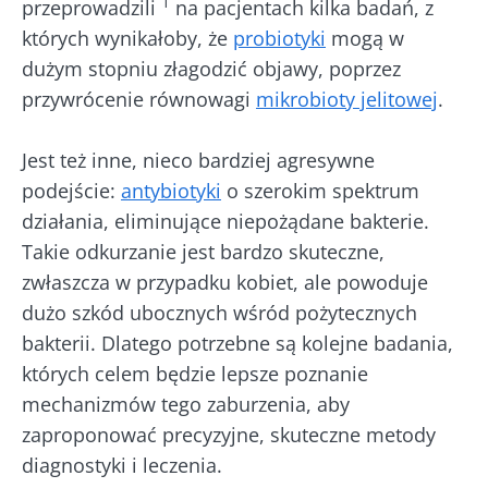
– now
1
przeprowadzili
na pacjentach kilka badań, z
mikroorganizmy
przysmaki mają
kieru
kefir zyskuje na
wspólną cechę:
których wynikałoby, że
probiotyki
mogą w
bada
popularności
są dobre dla
dużym stopniu złagodzić objawy, poprzez
wśród mi...
mikrobioty. Od
Przec
prawie stu ...
artyk
przywrócenie równowagi
mikrobioty jelitowej
.
Dowiedz się
więcej
Dowiedz się
więcej
Jest też inne, nieco bardziej agresywne
podejście:
antybiotyki
o szerokim spektrum
działania, eliminujące niepożądane bakterie.
Takie odkurzanie jest bardzo skuteczne,
zwłaszcza w przypadku kobiet, ale powoduje
dużo szkód ubocznych wśród pożytecznych
bakterii. Dlatego potrzebne są kolejne badania,
których celem będzie lepsze poznanie
mechanizmów tego zaburzenia, aby
zaproponować precyzyjne, skuteczne metody
diagnostyki i leczenia.