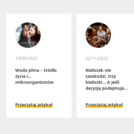
13/09/2022
22/11/2022
Woda pitna – źródło
Kieliszek nie
życia i...
zaszkodzi, trzy
mikroorganizmów
kieliszki... A jeśli
decyzję podejmuje
mikrobiota jelitowa?
Przeczytaj artykuł
Przeczytaj artykuł