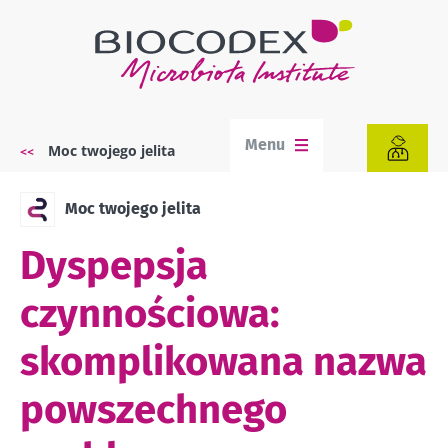
Przejdź
do
treści
Menu
Moc twojego jelita
Ścieżka
nawigacyjna
Moc twojego jelita
Dyspepsja
czynnościowa:
skomplikowana nazwa
powszechnego