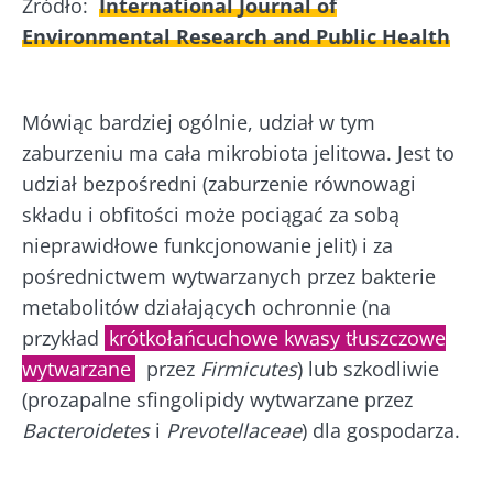
Źródło:
International Journal of
Environmental Research and Public Health
Mówiąc bardziej ogólnie, udział w tym
zaburzeniu ma cała mikrobiota jelitowa. Jest to
udział bezpośredni (zaburzenie równowagi
składu i obfitości może pociągać za sobą
nieprawidłowe funkcjonowanie jelit) i za
pośrednictwem wytwarzanych przez bakterie
metabolitów działających ochronnie (na
przykład
krótkołańcuchowe kwasy tłuszczowe
wytwarzane
przez
Firmicutes
) lub szkodliwie
(prozapalne sfingolipidy wytwarzane przez
Bacteroidetes
i
Prevotellaceae
) dla gospodarza.