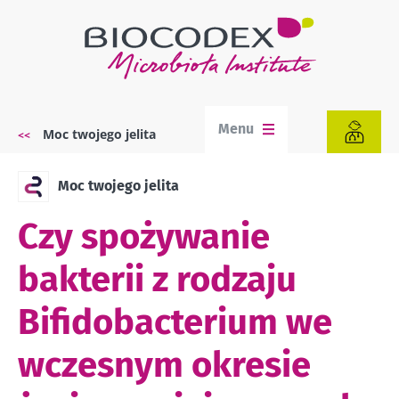
Przejdź
do
treści
Menu
Moc twojego jelita
Ścieżka
nawigacyjna
Moc twojego jelita
Czy spożywanie
bakterii z rodzaju
Bifidobacterium we
wczesnym okresie