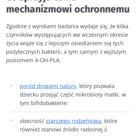
korzystania
i
polityka ochrony danych
mechanizmowi ochronnemu
osobowych
Biocodex Microbiota Institute.
Kefir –
Jogurty –
* Pole obowiązkowe
Zgodnie z wynikami badania wydaje się, że kilka
naturalny
wspaniali
czynników występujących we wczesnym okresie
sprzymierzeniec
sprzymierzeńcy
BMI 20-35
mikrobioty?
mikrobiomu
życia wiąże się z lepszym osiedlaniem się tych
jelitowego
pożytecznych bakterii, a tym samym z wyższym
23/07
Lekko musujący,
poziomem 4-OH-PLA:
kwaskowaty i
Jogurt, serek
Mikro
naturalnie
czy skyr –
a pło
bogaty w żywe
wszystkie te
– now
mikroorganizmy
przysmaki mają
kieru
kefir zyskuje na
poród drogami natury
, który pozwala
wspólną cechę:
bada
popularności
są dobre dla
dziecku przejąć część mikrobioty matki, w
wśród mi...
mikrobioty. Od
Przec
prawie stu ...
tym bifidobakterie;
artyk
Dowiedz się
więcej
Dowiedz się
więcej
obecność
starszego rodzeństwa
, które
również stanowi źródło radosnej (i