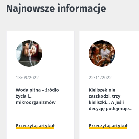
Najnowsze informacje
13/09/2022
22/11/2022
Woda pitna – źródło
Kieliszek nie
życia i...
zaszkodzi, trzy
mikroorganizmów
kieliszki... A jeśli
decyzję podejmuje
mikrobiota jelitowa?
Przeczytaj artykuł
Przeczytaj artykuł