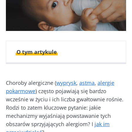
O tym artykule
Opublikowano
Zaktualizowano
07 Maj 2026
07 Maj 2026
Choroby alergiczne (
wyprysk
,
astma
,
alergie
pokarmowe
) często pojawiają się bardzo
wcześnie w życiu i ich liczba gwałtownie rośnie.
Rodzi to zatem kluczowe pytanie: jakie
mechanizmy wyjaśniają powstawanie tych
obszarów sprzyjających alergiom? I
jak im