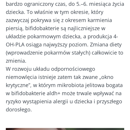
bardzo ograniczony czas, do 5.–6. miesiąca życia
dziecka. To właśnie w tym okresie, który
zazwyczaj pokrywa się z okresem karmienia
piersią, bifidobakterie są najliczniejsze w
układzie pokarmowym dziecka, a produkcja 4-
OH-PLA osiąga najwyższy poziom. Zmiana diety
(wprowadzenie pokarmów stałych) całkowicie to
zmienia.
W rozwoju układu odpornościowego
niemowlęcia istnieje zatem tak zwane „okno
krytyczne”, w którym mikrobiota jelitowa bogata
Nie odchodź tak
w bifidobakterie aldh+ może trwale wpływać na
szybko!
ryzyko wystąpienia alergii u dziecka i przyszłego
dorosłego.
Dołącz do społeczności mikrobioty i raz w
miesiącu odbieraj „The Essential”, aby być na
bieżąco z najnowszymi informacjami o