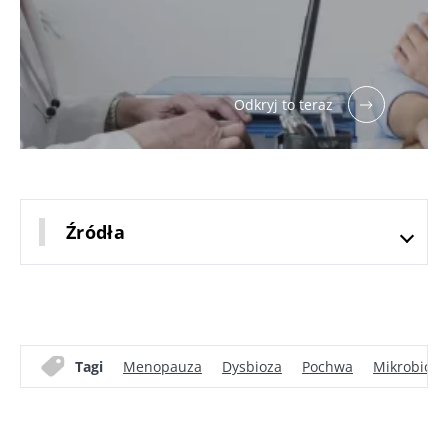
Odkryj to teraz
Źródła
Tagi
Menopauza
Dysbioza
Pochwa
Mikrobiota