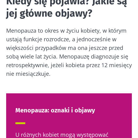
Kiedy się pojawia? Jakie są
14 Październik 2022
21 Wrzesień 2023
Czy menopauza może wpływać na
jej główne objawy?
mikrobiotę jelitową?
Jak można zadbać o mikrobiotę
(pochwy, jelit) w tym okresie?
Menopauza to okres w życiu kobiety, w którym
ustają funkcje rozrodcze, a jednocześnie w
Do łagodzenia zaburzeń i objawów
związanych z menopauzą stosuje się
większości przypadków ma ona jeszcze przed
terapię hormonalną. Czy prebiotyki i
sobą wiele lat życia. Menopauzę diagnozuje się
probiotyki mogą ją uzupełnić?
retrospektywnie, jeżeli kobieta przez 12 miesięcy
nie miesiączkuje.
Menopauza: oznaki i objawy
U różnych kobiet mogą występować