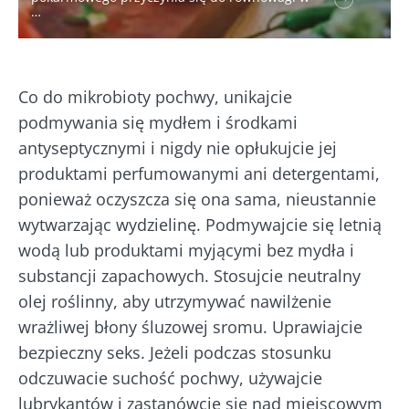
Microbiota BioCodex
Więcej informacji
…
Zapoznałem się i akceptuję
ogólne warunki
korzystania
i
polityka ochrony danych
osobowych
Biocodex Microbiota Institute.
Kefir –
Jogurty –
Co do mikrobioty pochwy, unikajcie
* Pole obowiązkowe
naturalny
wspaniali
podmywania się mydłem i środkami
sprzymierzeniec
sprzymierzeńcy
BMI 20-35
antyseptycznymi i nigdy nie opłukujcie jej
mikrobioty?
mikrobiomu
jelitowego
produktami perfumowanymi ani detergentami,
23/07
ponieważ oczyszcza się ona sama, nieustannie
Lekko musujący,
kwaskowaty i
Jogurt, serek
Mikro
wytwarzając wydzielinę. Podmywajcie się letnią
naturalnie
czy skyr –
a pło
wodą lub produktami myjącymi bez mydła i
bogaty w żywe
wszystkie te
– now
mikroorganizmy
przysmaki mają
substancji zapachowych. Stosujcie neutralny
kieru
kefir zyskuje na
wspólną cechę:
bada
popularności
olej roślinny, aby utrzymywać nawilżenie
są dobre dla
wśród mi...
mikrobioty. Od
Przec
wrażliwej błony śluzowej sromu. Uprawiajcie
prawie stu ...
artyk
Dowiedz się
bezpieczny seks. Jeżeli podczas stosunku
więcej
Dowiedz się
odczuwacie suchość pochwy, używajcie
więcej
lubrykantów i zastanówcie się nad miejscowym