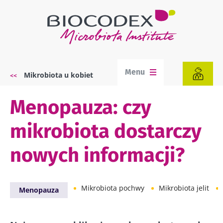
Przejdź
do
treści
Menu
Mikrobiota u kobiet
Ścieżka
nawigacyjna
Menopauza: czy
mikrobiota dostarczy
nowych informacji?
Mikrobiota pochwy
Mikrobiota jelit
Menopauza