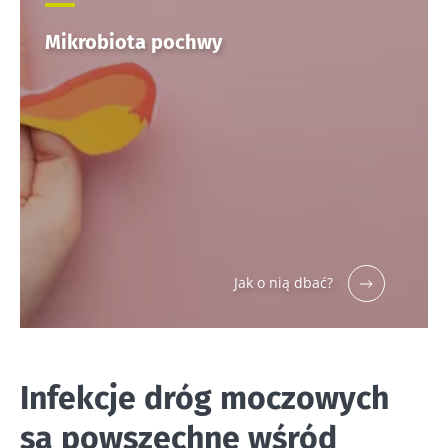
Mikrobiota pochwy
Jak o nią dbać?
Infekcje dróg moczowych
są powszechne wśród