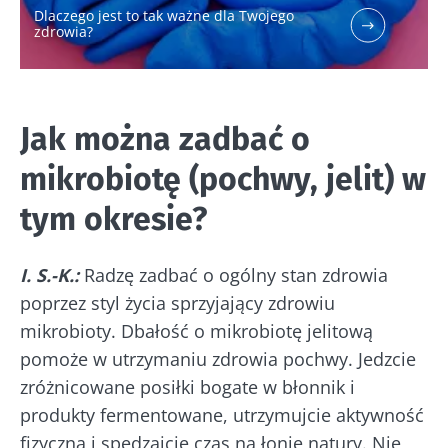
Dlaczego jest to tak ważne dla Twojego
zdrowia?
Jak można zadbać o
mikrobiotę (pochwy, jelit) w
tym okresie?
I. S.-K.:
Radzę zadbać o ogólny stan zdrowia
poprzez styl życia sprzyjający zdrowiu
Nie odchodź tak
mikrobioty. Dbałość o mikrobiotę jelitową
pomoże w utrzymaniu zdrowia pochwy. Jedzcie
szybko!
zróżnicowane posiłki bogate w błonnik i
produkty fermentowane, utrzymujcie aktywność
Dołącz do społeczności mikrobioty i raz w
fizyczną i spędzajcie czas na łonie natury. Nie