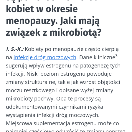
kobiet w okresie
menopauzy. Jaki mają
związek z mikrobiotą?
I. S.-K.:
Kobiety po menopauzie często cierpią
3
na
infekcje dróg moczowych
. Dane kliniczne
sugerują wpływ estrogenu na patogenezę tych
infekcji. Niski poziom estrogenu powoduje
zmiany strukturalne, takie jak wzrost objętości
moczu resztkowego i opisane wyżej zmiany
mikrobioty pochwy. Oba te procesy są
udokumentowanymi czynnikami ryzyka
wystąpienia infekcji dróg moczowych.
Miejscowa suplementacja estrogenu może co
najmniej częściowo odwrócić te zmiany poprzez