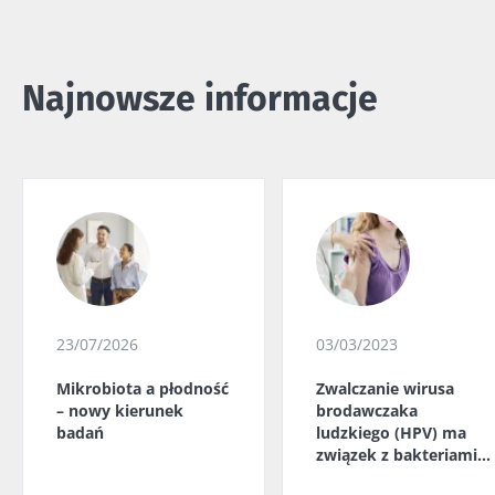
Najnowsze informacje
23/07/2026
03/03/2023
Mikrobiota a płodność
Zwalczanie wirusa
– nowy kierunek
brodawczaka
badań
ludzkiego (HPV) ma
związek z bakteriami
pochwy